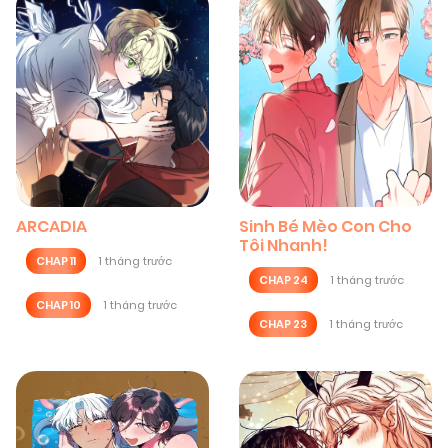
ARCADIA
Sinh Bé Mèo Con Cho
Tôi Nhanh!
CHAP 11
1 tháng trước
CHAP 24
1 tháng trước
CHAP 10
1 tháng trước
CHAP 23
1 tháng trước