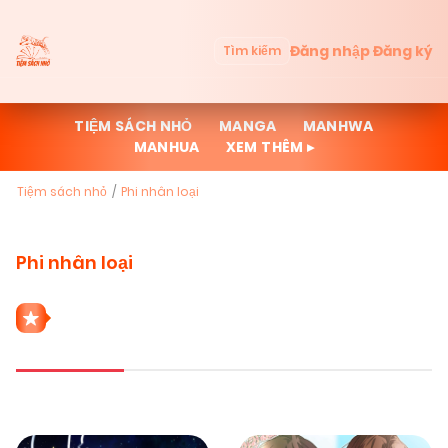
Đăng nhập
Đăng ký
Tìm kiếm
TIỆM SÁCH NHỎ
MANGA
MANHWA
MANHUA
XEM THÊM ▸
Tiệm sách nhỏ
Phi nhân loại
Phi nhân loại
9 THỂ LOẠI PHI NHÂN LOẠI
Mới cập nhật
Đọc nhiều
Truyện mới