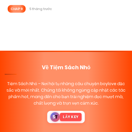
CHAP 9
5 tháng trước
Posts
navigation
Về Tiệm Sách Nhỏ
Tiệm Sách Nhỏ
– Nơi hội tụ những câu chuyện boylove đặc
sắc và mới nhất. Chúng tôi không ngừng cập nhật các tác
phẩm hot, mang đến cho bạn trải nghiệm đọc mượt mà,
chất lượng và trọn vẹn cảm xúc.
S
T
LẤY KEY