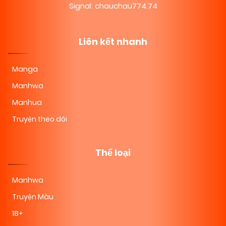
Signal: chauchau774.74
Liên kết nhanh
Manga
Manhwa
Manhua
Truyện theo dõi
Thể loại
Manhwa
Truyện Màu
18+