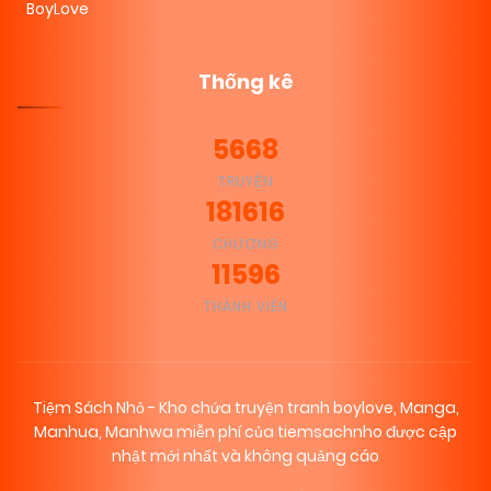
BoyLove
Thống kê
5668
TRUYỆN
181616
CHƯƠNG
11596
THÀNH VIÊN
Tiệm Sách Nhỏ - Kho chứa truyện tranh boylove, Manga,
Manhua, Manhwa miễn phí của tiemsachnho được cập
nhật mới nhất và không quảng cáo