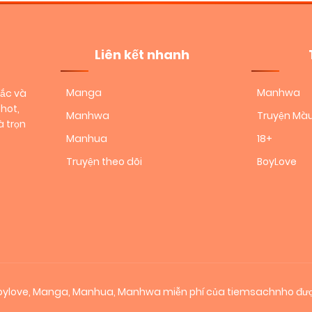
Liên kết nhanh
Manga
Manhwa
sắc và
hot,
Manhwa
Truyện Mà
 trọn
Manhua
18+
Truyện theo dõi
BoyLove
 boylove, Manga, Manhua, Manhwa miễn phí của tiemsachnho đượ