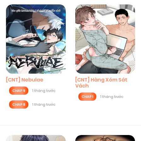
[CNT] Nebulae
[CNT] Hàng Xóm Sát
Vách
CHAP 9
1 tháng trước
CHAP 1
1 tháng trước
CHAP 8
1 tháng trước