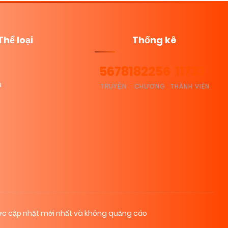
Thể loại
Thống kê
5678
182256
11733
u
TRUYỆN
CHƯƠNG
THÀNH VIÊN
c cập nhật mới nhất và không quảng cáo