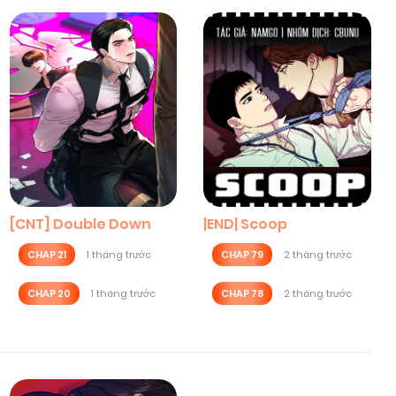
[CNT] Double Down
|END| Scoop
CHAP 21
1 tháng trước
CHAP 79
2 tháng trước
CHAP 20
1 tháng trước
CHAP 78
2 tháng trước