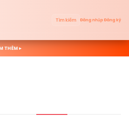
Tìm kiếm
Đăng nhập
Đăng ký
M THÊM ▸
Mới cập nhật
Đọc nhiều
Truyện mới