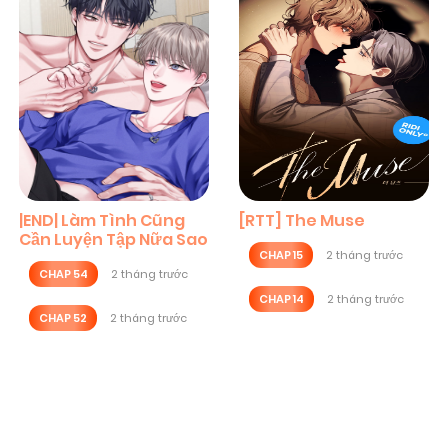
|END| Làm Tình Cũng
[RTT] The Muse
Cần Luyện Tập Nữa Sao
CHAP 15
2 tháng trước
CHAP 54
2 tháng trước
CHAP 14
2 tháng trước
CHAP 52
2 tháng trước