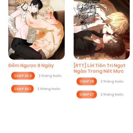
Đếm Ngược 8 Ngày
[RTT] Lời Tiên Tri Ngọt
Ngào Trong Nét Mực
CHAP 30.2
2 tháng trước
CHAP 28
2 tháng trước
CHAP 30.1
2 tháng trước
CHAP 27
2 tháng trước
Posts
navigation