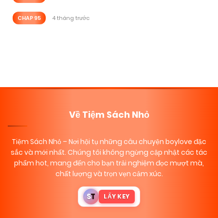
CHAP 95
4 tháng trước
Posts
navigation
Về Tiệm Sách Nhỏ
Tiệm Sách Nhỏ
– Nơi hội tụ những câu chuyện boylove đặc
sắc và mới nhất. Chúng tôi không ngừng cập nhật các tác
phẩm hot, mang đến cho bạn trải nghiệm đọc mượt mà,
chất lượng và trọn vẹn cảm xúc.
S
T
LẤY KEY