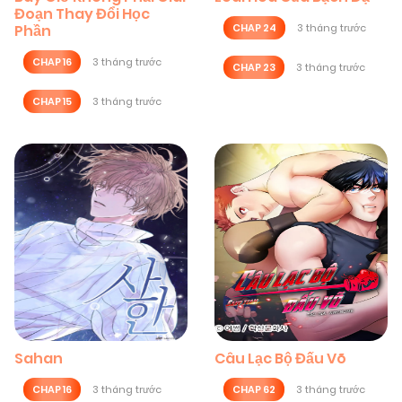
Đoạn Thay Đổi Học
Phần
CHAP 24
3 tháng trước
CHAP 16
3 tháng trước
CHAP 23
3 tháng trước
CHAP 15
3 tháng trước
Sahan
Câu Lạc Bộ Đấu Võ
CHAP 16
3 tháng trước
CHAP 62
3 tháng trước