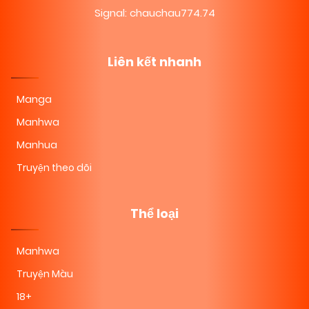
Signal: chauchau774.74
Liên kết nhanh
Manga
Manhwa
Manhua
Truyện theo dõi
Thể loại
Manhwa
Truyện Màu
18+