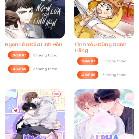
Ngọn Lửa Của Linh Hồn
Tình Yêu Cùng Danh
Tiếng
CHAP 67
3 tháng trước
CHAP 87
3 tháng trước
CHAP 66
3 tháng trước
CHAP 86
3 tháng trước