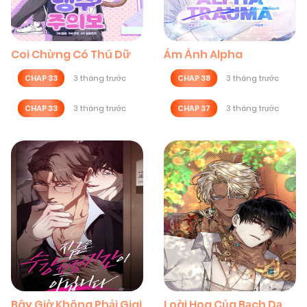
Coi Chừng Có Thú Dữ
Ám Ảnh Alpha
CHAP 33
3 tháng trước
CHAP 38
3 tháng trước
CHAP 33
3 tháng trước
CHAP 37
3 tháng trước
Bây Giờ Không Phải Giai
Loài Hoa Của Bạch Dạ