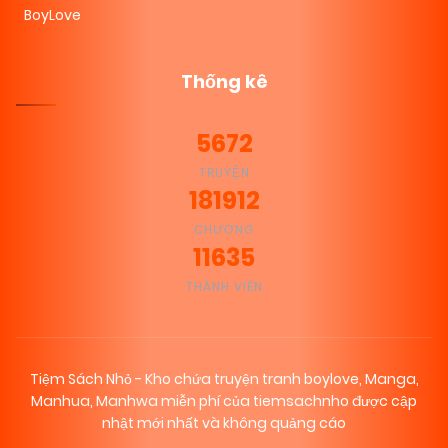
BoyLove
Thống kê
5672
TRUYỆN
181912
CHƯƠNG
11635
THÀNH VIÊN
Tiệm Sách Nhỏ - Kho chứa truyện tranh boylove, Manga,
Manhua, Manhwa miễn phí của tiemsachnho được cập
nhật mới nhất và không quảng cáo