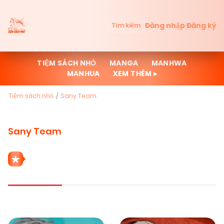
Đăng nhập
Đăng ký
Tìm kiếm
TIỆM SÁCH NHỎ
MANGA
MANHWA
MANHUA
XEM THÊM ▸
Tiệm sách nhỏ
Sany Team
Sany Team
21 THỂ LOẠI SANY TEAM
Mới cập nhật
Đọc nhiều
Truyện mới