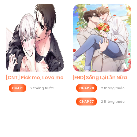
[CNT] Pick me, Love me
|END| Sống Lại Lần Nữa
CHAP 1
2 tháng trước
CHAP 78
2 tháng trước
CHAP 77
2 tháng trước