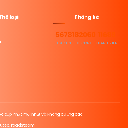
Thể loại
Thống kê
5678
182060
11689
u
TRUYỆN
CHƯƠNG
THÀNH VIÊN
c cập nhật mới nhất và không quảng cáo
cuteo
,
roadsteam
,