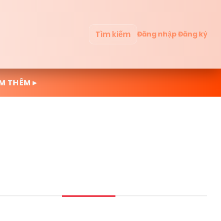
Tìm kiếm
Đăng nhập
Đăng ký
M THÊM ▸
Mới cập nhật
Đọc nhiều
Truyện mới