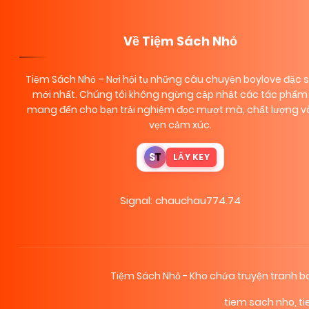
Về Tiệm Sách Nhỏ
Tiệm Sách Nhỏ
– Nơi hội tụ những câu chuyện boylove đặc 
mới nhất. Chúng tôi không ngừng cập nhật các tác phẩm 
mang đến cho bạn trải nghiệm đọc mượt mà, chất lượng và
vẹn cảm xúc.
S
T
LẤY KEY
Signal: chauchau774.74
Tiệm Sách Nhỏ - Kho chứa truyện tranh
tiem sach nho
,
t