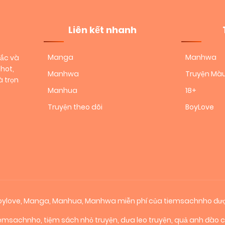
Liên kết nhanh
Manga
Manhwa
sắc và
hot,
Manhwa
Truyện Mà
 trọn
Manhua
18+
Truyện theo dõi
BoyLove
 boylove, Manga, Manhua, Manhwa miễn phí của tiemsachnho đượ
iemsachnho
,
tiệm sách nhỏ truyện
,
dưa leo truyện
,
quả anh đào 