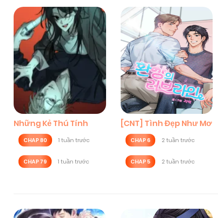
Những Kẻ Thú Tính
[CNT] Tình Đẹp Như Mơ
CHAP 80
1 tuần trước
CHAP 6
2 tuần trước
CHAP 79
1 tuần trước
CHAP 5
2 tuần trước