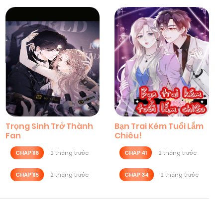
Trọng Sinh Trở Thành
Bạn Trai Kém Tuổi Lắm
Fan
Chiêu!
CHAP 116
2 tháng trước
CHAP 41
2 tháng trước
CHAP 115
2 tháng trước
CHAP 34
2 tháng trước