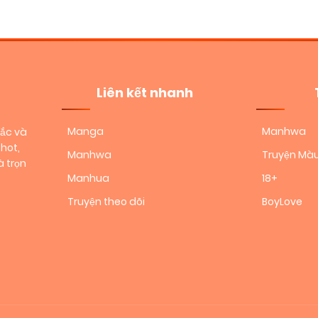
Liên kết nhanh
Manga
Manhwa
sắc và
hot,
Manhwa
Truyện Mà
 trọn
Manhua
18+
Truyện theo dõi
BoyLove