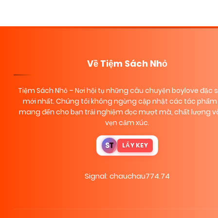
Posts
navigation
Về Tiệm Sách Nhỏ
Tiệm Sách Nhỏ
– Nơi hội tụ những câu chuyện boylove đặc 
mới nhất. Chúng tôi không ngừng cập nhật các tác phẩm 
mang đến cho bạn trải nghiệm đọc mượt mà, chất lượng và
vẹn cảm xúc.
S
T
LẤY KEY
Signal: chauchau774.74