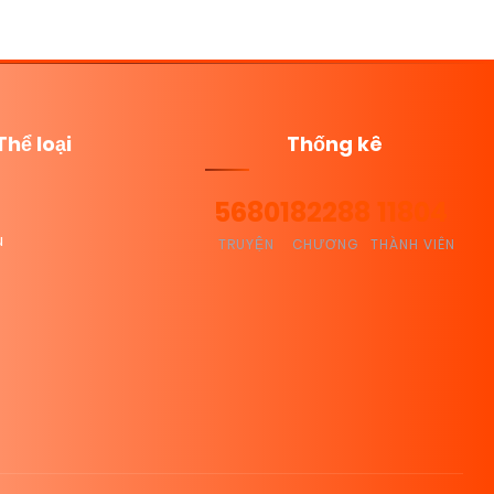
Thể loại
Thống kê
5680
182288
11804
u
TRUYỆN
CHƯƠNG
THÀNH VIÊN