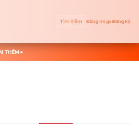
Tìm kiếm
Đăng nhập
Đăng ký
M THÊM ▸
Mới cập nhật
Đọc nhiều
Truyện mới