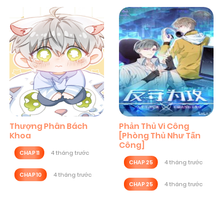
Thượng Phân Bách
Phản Thủ Vi Công
Khoa
[Phòng Thủ Như Tấn
Công]
CHAP 11
4 tháng trước
CHAP 25
4 tháng trước
CHAP 10
4 tháng trước
CHAP 25
4 tháng trước