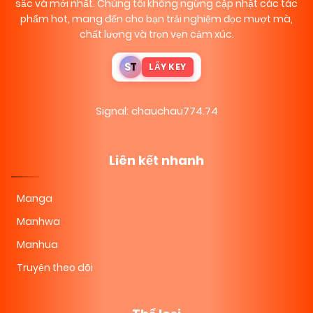
sắc và mới nhất. Chúng tôi không ngừng cập nhật các tác
phẩm hot, mang đến cho bạn trải nghiệm đọc mượt mà,
chất lượng và trọn vẹn cảm xúc.
S
T
LẤY KEY
Signal: chauchau774.74
Liên kết nhanh
Manga
Manhwa
Manhua
Truyện theo dõi