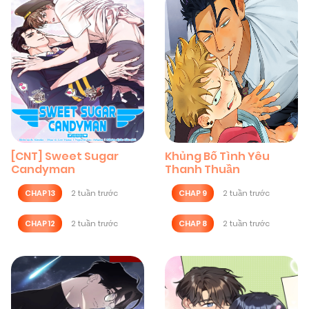
[CNT] Sweet Sugar
Khủng Bố Tình Yêu
Candyman
Thanh Thuần
CHAP 13
2 tuần trước
CHAP 9
2 tuần trước
CHAP 12
2 tuần trước
CHAP 8
2 tuần trước