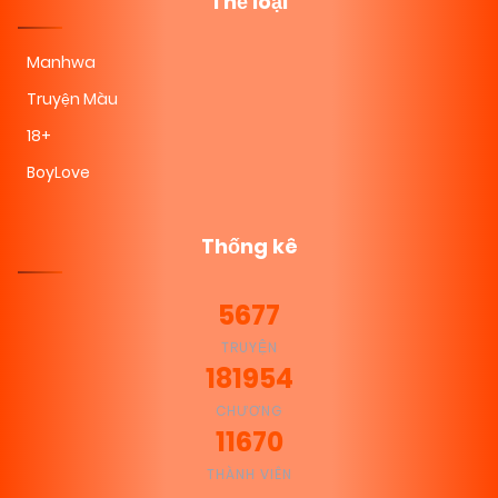
Thể loại
Manhwa
Truyện Màu
18+
BoyLove
Thống kê
5677
TRUYỆN
181954
CHƯƠNG
11670
THÀNH VIÊN