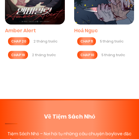
Amber Alert
Hoả Ngục
CHAP 20
2 tháng trước
CHAP 11
5 tháng trước
CHAP 19
2 tháng trước
CHAP 10
5 tháng trước
Posts
navigation
Về Tiệm Sách Nhỏ
Tiệm Sách Nhỏ
– Nơi hội tụ những câu chuyện boylove đặc