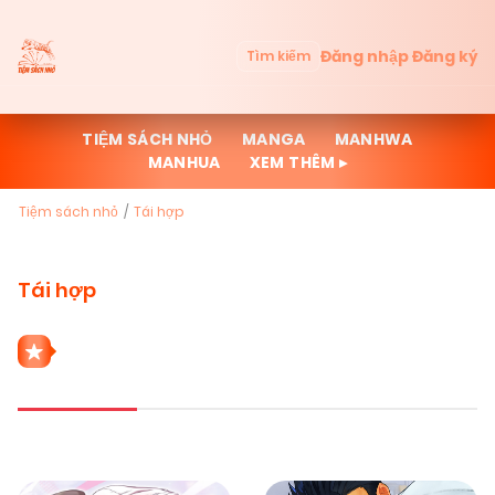
Đăng nhập
Đăng ký
Tìm kiếm
TIỆM SÁCH NHỎ
MANGA
MANHWA
MANHUA
XEM THÊM ▸
Tiệm sách nhỏ
Tái hợp
Tái hợp
6 THỂ LOẠI TÁI HỢP
Mới cập nhật
Đọc nhiều
Truyện mới