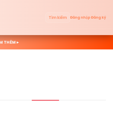
Tìm kiếm
Đăng nhập
Đăng ký
M THÊM ▸
Mới cập nhật
Đọc nhiều
Truyện mới