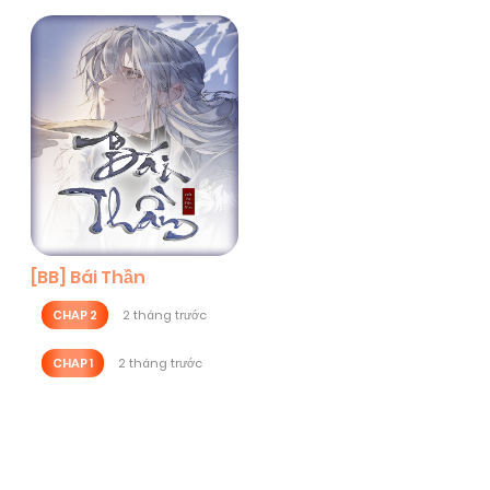
[BB] Bái Thần
CHAP 2
2 tháng trước
CHAP 1
2 tháng trước
Posts
navigation