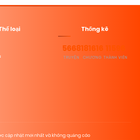
Thể loại
Thống kê
5668
181616
11596
u
TRUYỆN
CHƯƠNG
THÀNH VIÊN
c cập nhật mới nhất và không quảng cáo