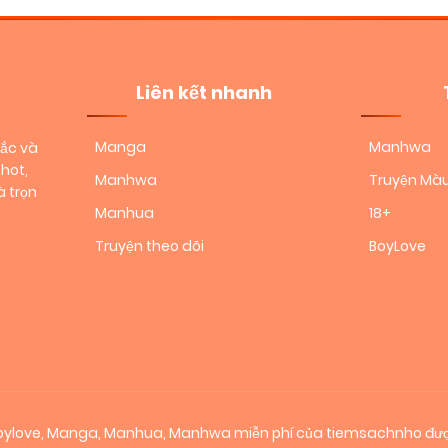
Liên kết nhanh
Manga
Manhwa
sắc và
hot,
Manhwa
Truyện Mà
 trọn
Manhua
18+
Truyện theo dõi
BoyLove
 boylove, Manga, Manhua, Manhwa miễn phí của tiemsachnho đượ