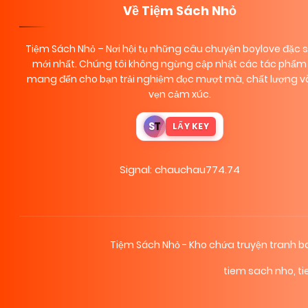
Về Tiệm Sách Nhỏ
Tiệm Sách Nhỏ
– Nơi hội tụ những câu chuyện boylove đặc 
mới nhất. Chúng tôi không ngừng cập nhật các tác phẩm 
mang đến cho bạn trải nghiệm đọc mượt mà, chất lượng và
vẹn cảm xúc.
S
T
LẤY KEY
Signal: chauchau774.74
Tiệm Sách Nhỏ - Kho chứa truyện tranh
tiem sach nho
,
t