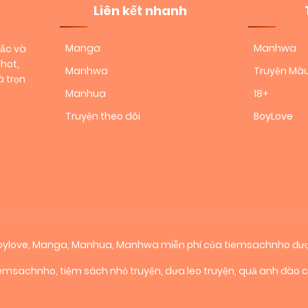
Liên kết nhanh
Manga
Manhwa
sắc và
hot,
Manhwa
Truyện Mà
 trọn
Manhua
18+
Truyện theo dõi
BoyLove
 boylove, Manga, Manhua, Manhwa miễn phí của tiemsachnho đượ
iemsachnho
,
tiệm sách nhỏ truyện
,
dưa leo truyện
,
quả anh đào 