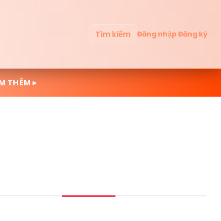
Tìm kiếm
Đăng nhập
Đăng ký
M THÊM ▸
Mới cập nhật
Đọc nhiều
Truyện mới