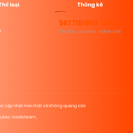
Thể loại
Thống kê
5677
181953
11662
u
TRUYỆN
CHƯƠNG
THÀNH VIÊN
c cập nhật mới nhất và không quảng cáo
cuteo
,
roadsteam
,