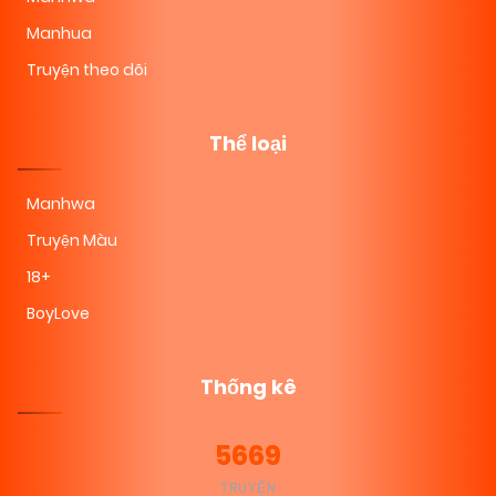
Manhua
Truyện theo dõi
Thể loại
Manhwa
Truyện Màu
18+
BoyLove
Thống kê
5669
TRUYỆN