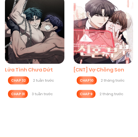
Lửa Tình Chưa Dứt
[CNT] Vợ Chồng Son
CHAP 32
2 tuần trước
CHAP 10
2 tháng trước
CHAP 31
3 tuần trước
CHAP 9
2 tháng trước
Posts
navigation