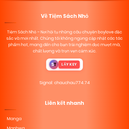
Về Tiệm Sách Nhỏ
Tiệm Sách Nhỏ
– Nơi hội tụ những câu chuyện boylove đặc
sắc và mới nhất. Chúng tôi không ngừng cập nhật các tác
phẩm hot, mang đến cho bạn trải nghiệm đọc mượt mà,
chất lượng và trọn vẹn cảm xúc.
S
T
LẤY KEY
Signal: chauchau774.74
Liên kết nhanh
Manga
Manhwa