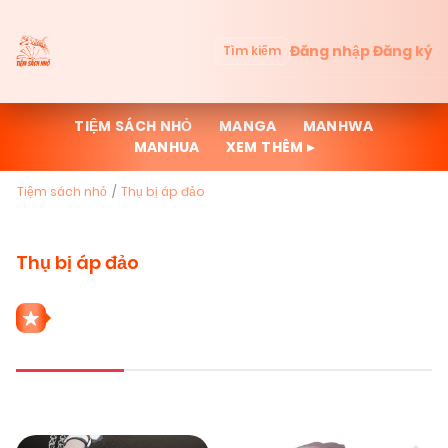
Đăng nhập
Đăng ký
Tìm kiếm
TIỆM SÁCH NHỎ
MANGA
MANHWA
MANHUA
XEM THÊM ▸
Tiệm sách nhỏ
Thụ bị áp đảo
Thụ bị áp đảo
2 THỂ LOẠI THỤ BỊ ÁP ĐẢO
Mới cập nhật
Đọc nhiều
Truyện mới