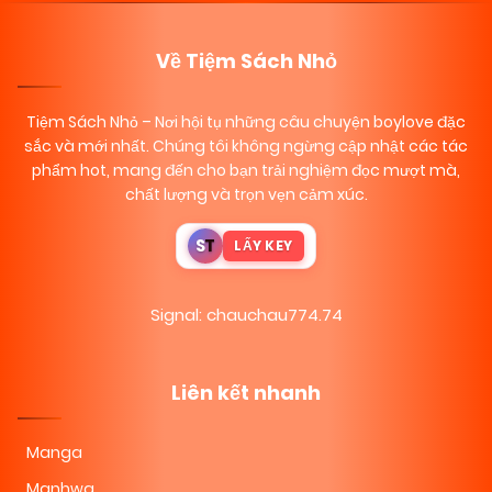
Về Tiệm Sách Nhỏ
Tiệm Sách Nhỏ
– Nơi hội tụ những câu chuyện boylove đặc
sắc và mới nhất. Chúng tôi không ngừng cập nhật các tác
phẩm hot, mang đến cho bạn trải nghiệm đọc mượt mà,
chất lượng và trọn vẹn cảm xúc.
S
T
LẤY KEY
Signal: chauchau774.74
Liên kết nhanh
Manga
Manhwa