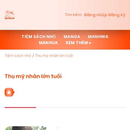
Đăng nhập
Đăng ký
Tìm kiếm
TIỆM SÁCH NHỎ
MANGA
MANHWA
MANHUA
XEM THÊM ▸
Tiệm sách nhỏ
Thụ mỹ nhân lớn tuổi
Thụ mỹ nhân lớn tuổi
1 THỂ LOẠI THỤ MỸ NHÂN LỚN TUỔI
Mới cập nhật
Đọc nhiều
Truyện mới