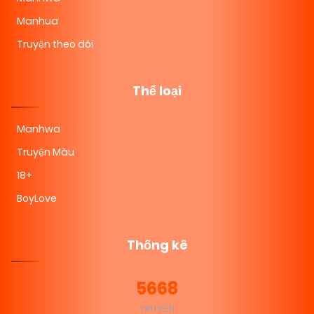
Manhua
Truyện theo dõi
Thể loại
Manhwa
Truyện Màu
18+
BoyLove
Thống kê
5668
TRUYỆN