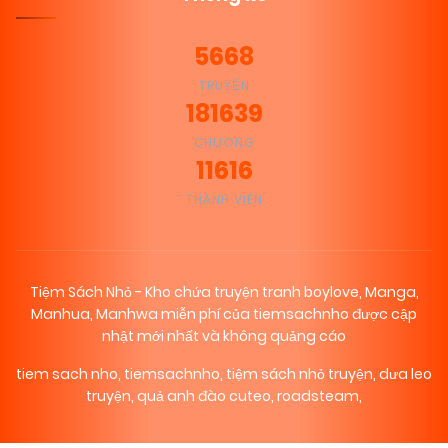
5668
TRUYỆN
181639
CHƯƠNG
11616
THÀNH VIÊN
Tiệm Sách Nhỏ - Kho chứa truyện tranh boylove, Manga,
Manhua, Manhwa miễn phí của tiemsachnho được cập
nhật mới nhất và không quảng cáo
tiem sach nho
,
tiemsachnho
,
tiệm sách nhỏ truyện
,
dưa leo
truyện
,
quả anh đào cuteo
,
roadsteam
,