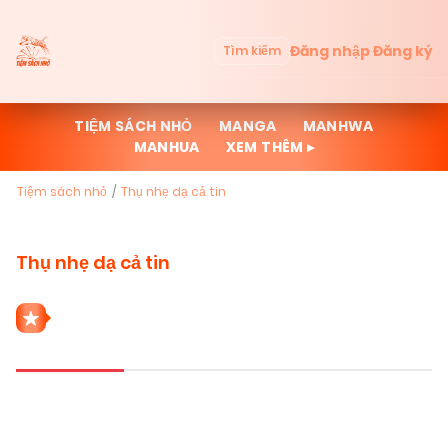
Đăng nhập
Đăng ký
Tìm kiếm
TIỆM SÁCH NHỎ
MANGA
MANHWA
MANHUA
XEM THÊM ▸
Tiệm sách nhỏ
Thụ nhẹ dạ cả tin
Thụ nhẹ dạ cả tin
1 THỂ LOẠI THỤ NHẸ DẠ CẢ TIN
Mới cập nhật
Đọc nhiều
Truyện mới