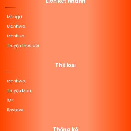
Liên kết nhanh
Manga
Manhwa
Manhua
Truyện theo dõi
Thể loại
Manhwa
Truyện Màu
18+
BoyLove
Thống kê