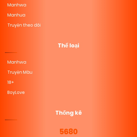
Manhwa
Manhua
Truyện theo dõi
Thể loại
Manhwa
Truyện Màu
18+
BoyLove
Thống kê
5680