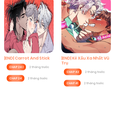
|END| Carrot And Stick
|END| Kẻ Xấu Xa Nhất Vũ
Trụ
CHAP 24.1
2 tháng trước
CHAP 42
2 tháng trước
CHAP 24
2 tháng trước
CHAP 41
2 tháng trước
Posts
navigation