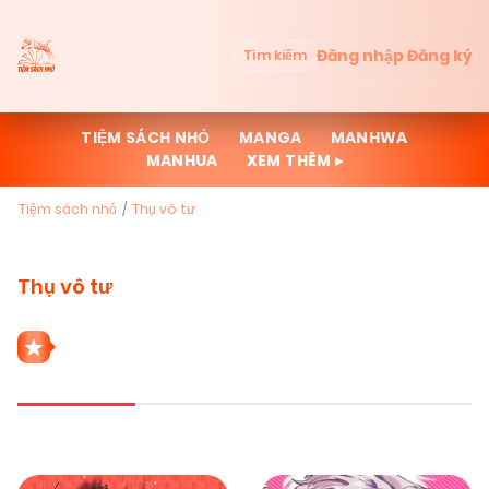
Đăng nhập
Đăng ký
Tìm kiếm
TIỆM SÁCH NHỎ
MANGA
MANHWA
MANHUA
XEM THÊM ▸
Tiệm sách nhỏ
Thụ vô tư
Thụ vô tư
2 THỂ LOẠI THỤ VÔ TƯ
Mới cập nhật
Đọc nhiều
Truyện mới