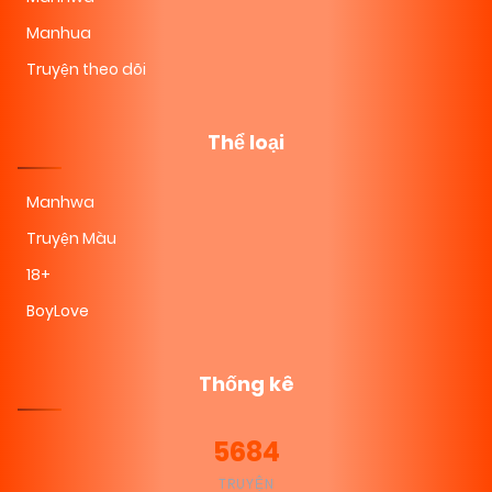
Manhua
Truyện theo dõi
Thể loại
Manhwa
Truyện Màu
18+
BoyLove
Thống kê
5684
TRUYỆN