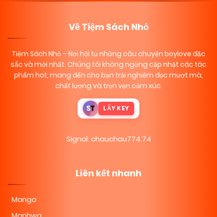
Về Tiệm Sách Nhỏ
Tiệm Sách Nhỏ
– Nơi hội tụ những câu chuyện boylove đặc
sắc và mới nhất. Chúng tôi không ngừng cập nhật các tác
phẩm hot, mang đến cho bạn trải nghiệm đọc mượt mà,
chất lượng và trọn vẹn cảm xúc.
S
T
LẤY KEY
Signal: chauchau774.74
Liên kết nhanh
Manga
Manhwa