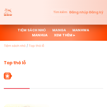
Đăng nhập
Đăng ký
Tìm kiếm
TIỆM SÁCH NHỎ
MANGA
MANHWA
MANHUA
XEM THÊM ▸
Tiệm sách nhỏ
Top thô lỗ
Top thô lỗ
1 THỂ LOẠI TOP THÔ LỖ
Mới cập nhật
Đọc nhiều
Truyện mới