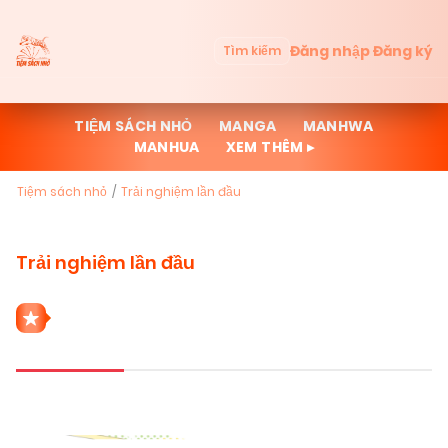
Đăng nhập
Đăng ký
Tìm kiếm
TIỆM SÁCH NHỎ
MANGA
MANHWA
MANHUA
XEM THÊM ▸
Tiệm sách nhỏ
Trải nghiệm lần đầu
Trải nghiệm lần đầu
1 THỂ LOẠI TRẢI NGHIỆM LẦN ĐẦU
Mới cập nhật
Đọc nhiều
Truyện mới