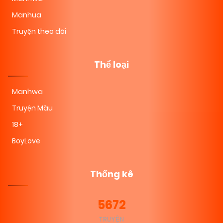
Manhua
Truyện theo dõi
Thể loại
Manhwa
Truyện Màu
18+
BoyLove
Thống kê
5672
TRUYỆN