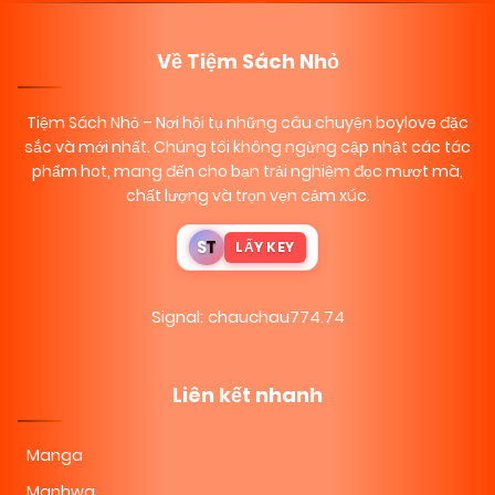
Về Tiệm Sách Nhỏ
Tiệm Sách Nhỏ
– Nơi hội tụ những câu chuyện boylove đặc
sắc và mới nhất. Chúng tôi không ngừng cập nhật các tác
phẩm hot, mang đến cho bạn trải nghiệm đọc mượt mà,
chất lượng và trọn vẹn cảm xúc.
S
T
LẤY KEY
Signal: chauchau774.74
Liên kết nhanh
Manga
Manhwa