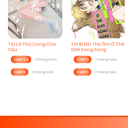
Tôi Là Thú Cưng Của
Tôi Bị Đối Thủ Ôm Ở Thế
Cậu
Giới Song Song
CHAP 6.5
2 tháng trước
CHAP 4
2 tháng trước
CHAP 6
2 tháng trước
CHAP 3
2 tháng trước
Posts
navigation