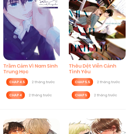
Trầm Cảm Vì Nam Sinh
Thêu Dệt Viễn Cảnh
Trung Học
Tình Yêu
CHAP 4.5
2 tháng trước
CHAP 5.5
2 tháng trước
CHAP 4
2 tháng trước
CHAP 5
2 tháng trước