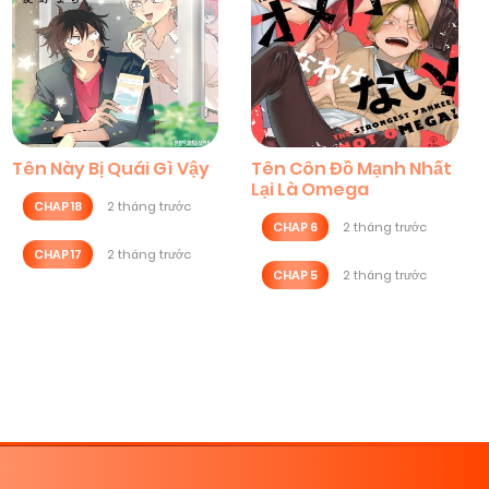
Tên Này Bị Quái Gì Vậy
Tên Côn Đồ Mạnh Nhất
Lại Là Omega
CHAP 18
2 tháng trước
CHAP 6
2 tháng trước
CHAP 17
2 tháng trước
CHAP 5
2 tháng trước
Trang tiếp