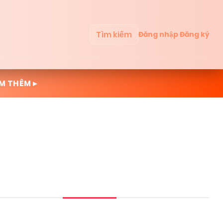
Tìm kiếm
Đăng nhập
Đăng ký
M THÊM ▸
Mới cập nhật
Đọc nhiều
Truyện mới