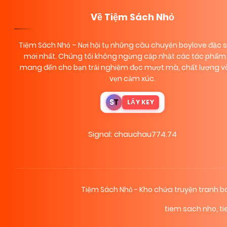
Về Tiệm Sách Nhỏ
Tiệm Sách Nhỏ
– Nơi hội tụ những câu chuyện boylove đặc 
mới nhất. Chúng tôi không ngừng cập nhật các tác phẩm 
mang đến cho bạn trải nghiệm đọc mượt mà, chất lượng và
vẹn cảm xúc.
S
T
LẤY KEY
Signal: chauchau774.74
Tiệm Sách Nhỏ - Kho chứa truyện tranh
tiem sach nho
,
t