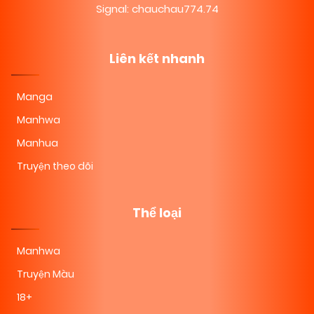
Signal: chauchau774.74
Liên kết nhanh
Manga
Manhwa
Manhua
Truyện theo dõi
Thể loại
Manhwa
Truyện Màu
18+