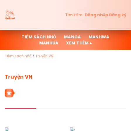
Đăng nhập
Đăng ký
Tìm kiếm
TIỆM SÁCH NHỎ
MANGA
MANHWA
MANHUA
XEM THÊM ▸
Tiệm sách nhỏ
Truyện VN
Truyện VN
5 THỂ LOẠI TRUYỆN VN
Mới cập nhật
Đọc nhiều
Truyện mới