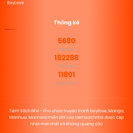
BoyLove
Thống kê
5680
TRUYỆN
182288
CHƯƠNG
11801
THÀNH VIÊN
Tiệm Sách Nhỏ - Kho chứa truyện tranh boylove, Manga,
Manhua, Manhwa miễn phí của tiemsachnho được cập
nhật mới nhất và không quảng cáo