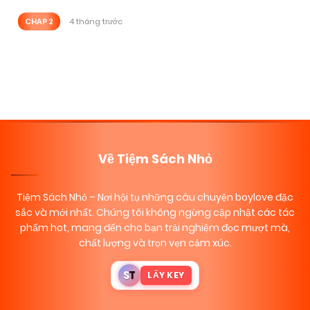
CHAP 2
4 tháng trước
Posts
navigation
Về Tiệm Sách Nhỏ
Tiệm Sách Nhỏ
– Nơi hội tụ những câu chuyện boylove đặc
sắc và mới nhất. Chúng tôi không ngừng cập nhật các tác
phẩm hot, mang đến cho bạn trải nghiệm đọc mượt mà,
chất lượng và trọn vẹn cảm xúc.
S
T
LẤY KEY