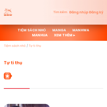
Đăng nhập
Đăng ký
Tìm kiếm
TIỆM SÁCH NHỎ
MANGA
MANHWA
MANHUA
XEM THÊM ▸
Tiệm sách nhỏ
Tự ti thụ
Tự ti thụ
1 THỂ LOẠI TỰ TI THỤ
Mới cập nhật
Đọc nhiều
Truyện mới