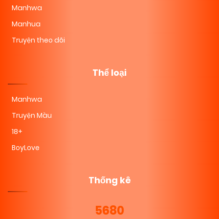
Manhwa
Manhua
Truyện theo dõi
Thể loại
Manhwa
Truyện Màu
18+
BoyLove
Thống kê
5680