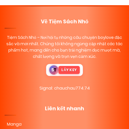
Về Tiệm Sách Nhỏ
Tiệm Sách Nhỏ
– Nơi hội tụ những câu chuyện boylove đặc
sắc và mới nhất. Chúng tôi không ngừng cập nhật các tác
phẩm hot, mang đến cho bạn trải nghiệm đọc mượt mà,
chất lượng và trọn vẹn cảm xúc.
S
T
LẤY KEY
Signal: chauchau774.74
Liên kết nhanh
Manga