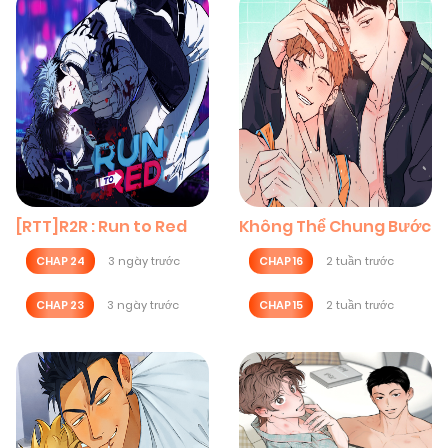
[RTT]R2R : Run to Red
Không Thể Chung Bước
CHAP 24
3 ngày trước
CHAP 16
2 tuần trước
CHAP 23
3 ngày trước
CHAP 15
2 tuần trước