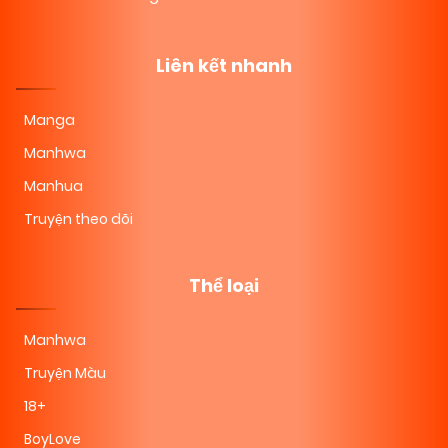
Liên kết nhanh
Manga
Manhwa
Manhua
Truyện theo dõi
Thể loại
Manhwa
Truyện Màu
18+
BoyLove