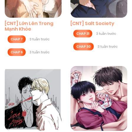
[CNT] Lớn Lên Trong
[CNT] Salt Society
Mạnh Khỏe
CHAP 31
3 tuần trước
CHAP 7
3 tuần trước
CHAP 30
3 tuần trước
CHAP 6
3 tuần trước