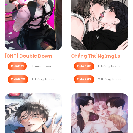
[CNT] Double Down
Chẳng Thể Ngừng Lại
CHAP 21
1 tháng trước
CHAP 63
1 tháng trước
CHAP 20
1 tháng trước
CHAP 62
2 tháng trước