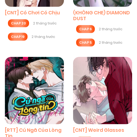
[CNT] Có Chơi Có Chịu
(KHÔNG CHE) DIAMOND
DUST
CHAP 20
2 tháng trước
CHAP 6
2 tháng trước
CHAP 19
2 tháng trước
CHAP 5
2 tháng trước
[RTT] Cú Ngã Của Lòng
[CNT] Weird Glasses
Tin