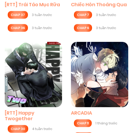
[RTT] Trái Táo Mục Rữa
Chiếc Hôn Thoáng Qua
CHAP 37
3 tuần trước
CHAP 7
3 tuần trước
CHAP 36
3 tuần trước
CHAP 6
3 tuần trước
[RTT] Happy
ARCADIA
Twogether
CHAP 11
1 tháng trước
CHAP 30
4 tuần trước