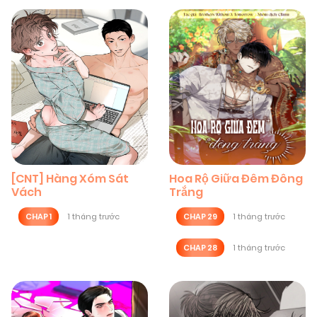
[CNT] Hàng Xóm Sát
Hoa Rộ Giữa Đêm Đông
Vách
Trắng
CHAP 1
1 tháng trước
CHAP 29
1 tháng trước
CHAP 28
1 tháng trước