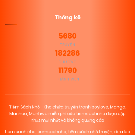
Thống kê
5680
TRUYỆN
182286
CHƯƠNG
11790
THÀNH VIÊN
Tiệm Sách Nhỏ - Kho chứa truyện tranh boylove, Manga,
Manhua, Manhwa miễn phí của tiemsachnho được cập
nhật mới nhất và không quảng cáo
tiem sach nho
,
tiemsachnho
,
tiệm sách nhỏ truyện
,
dưa leo