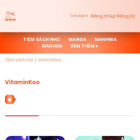
Đăng nhập
Đăng ký
Tìm kiếm
TIỆM SÁCH NHỎ
MANGA
MANHWA
MANHUA
XEM THÊM ▸
Tiệm sách nhỏ
VitaminKoo
VitaminKoo
189 THỂ LOẠI VITAMINKOO
Mới cập nhật
Đọc nhiều
Truyện mới