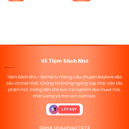
Posts
Trang tiếp
navigation
Về Tiệm Sách Nhỏ
Tiệm Sách Nhỏ
– Nơi hội tụ những câu chuyện boylove đặc
sắc và mới nhất. Chúng tôi không ngừng cập nhật các tác
phẩm hot, mang đến cho bạn trải nghiệm đọc mượt mà,
chất lượng và trọn vẹn cảm xúc.
S
T
LẤY KEY
Signal: chauchau774.74