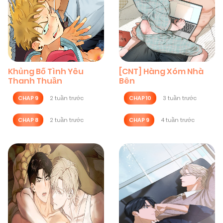
Khủng Bố Tình Yêu
[CNT] Hàng Xóm Nhà
Thanh Thuần
Bên
CHAP 9
2 tuần trước
CHAP 10
3 tuần trước
CHAP 8
2 tuần trước
CHAP 9
4 tuần trước