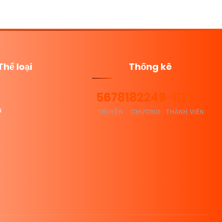
Thể loại
Thống kê
5678
182249
11717
u
TRUYỆN
CHƯƠNG
THÀNH VIÊN