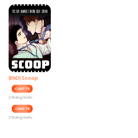
|END| Scoop
CHAP 79
2 tháng trước
CHAP 78
2 tháng trước