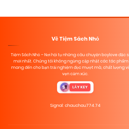
Posts
navigation
Về Tiệm Sách Nhỏ
Tiệm Sách Nhỏ
– Nơi hội tụ những câu chuyện boylove đặc 
mới nhất. Chúng tôi không ngừng cập nhật các tác phẩm 
mang đến cho bạn trải nghiệm đọc mượt mà, chất lượng và
vẹn cảm xúc.
S
T
LẤY KEY
Signal: chauchau774.74