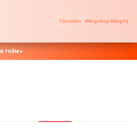
Tìm kiếm
Đăng nhập
Đăng ký
M THÊM ▸
Mới cập nhật
Đọc nhiều
Truyện mới