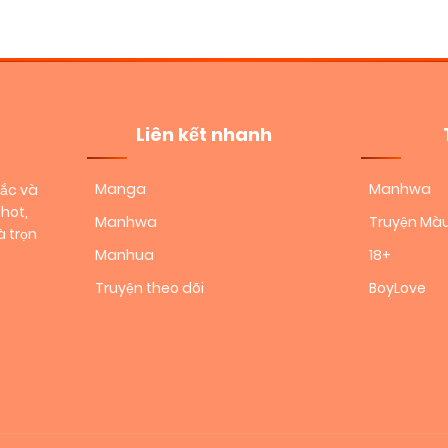
Liên kết nhanh
Manga
Manhwa
sắc và
hot,
Manhwa
Truyện Mà
 trọn
Manhua
18+
Truyện theo dõi
BoyLove