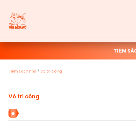
TIỆM SÁ
Tiệm sách nhỏ
Vô tri công
Vô tri công
1 THỂ LOẠI VÔ TRI CÔNG