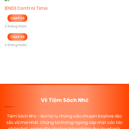
|END| Control Time
CHAP 50
2 tháng trước
CHAP 49
2 tháng trước
Posts
navigation
Về Tiệm Sách Nhỏ
Tiệm Sách Nhỏ
– Nơi hội tụ những câu chuyện boylove đặc
sắc và mới nhất. Chúng tôi không ngừng cập nhật các tác
phẩm hot, mang đến cho bạn trải nghiệm đọc mượt mà,