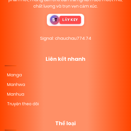
chất lượng và trọn vẹn cảm xúc.
S
T
LẤY KEY
Signal: chauchau774.74
Liên kết nhanh
Manga
Manhwa
Manhua
Truyện theo dõi
Thể loại