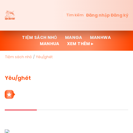
Đăng nhập
Đăng ký
Tìm kiếm
TIỆM SÁCH NHỎ
MANGA
MANHWA
MANHUA
XEM THÊM ▸
Tiệm sách nhỏ
Yêu/ghét
Yêu/ghét
1 THỂ LOẠI YÊU/GHÉT
Mới cập nhật
Đọc nhiều
Truyện mới