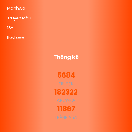
Manhwa
Truyện Màu
18+
BoyLove
Thống kê
5684
TRUYỆN
182322
CHƯƠNG
11867
THÀNH VIÊN