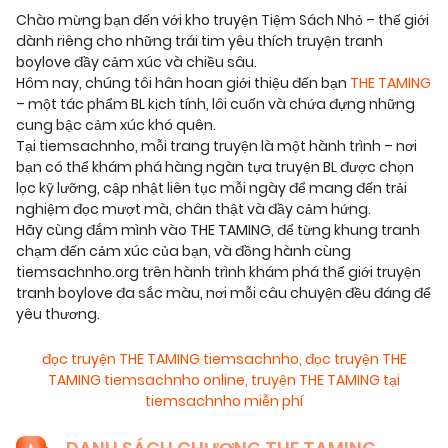
Chào mừng bạn đến với kho truyện Tiệm Sách Nhỏ – thế giới
dành riêng cho những trái tim yêu thích truyện tranh
boylove đầy cảm xúc và chiều sâu.
Hôm nay, chúng tôi hân hoan giới thiệu đến bạn
THE TAMING
– một tác phẩm BL kịch tính, lôi cuốn và chứa đựng những
cung bậc cảm xúc khó quên.
Tại tiemsachnho, mỗi trang truyện là một hành trình – nơi
bạn có thể khám phá hàng ngàn tựa truyện BL được chọn
lọc kỹ lưỡng, cập nhật liên tục mỗi ngày để mang đến trải
nghiệm đọc mượt mà, chân thật và đầy cảm hứng.
Hãy cùng đắm mình vào THE TAMING, để từng khung tranh
chạm đến cảm xúc của bạn, và đồng hành cùng
tiemsachnho.org trên hành trình khám phá thế giới truyện
tranh boylove đa sắc màu, nơi mỗi câu chuyện đều đáng để
yêu thương.
đọc truyện THE TAMING tiemsachnho
,
đọc truyện THE
TAMING tiemsachnho online
,
truyện THE TAMING tại
tiemsachnho miễn phí