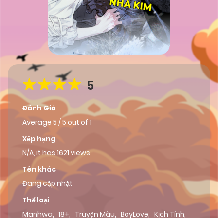
5
Đánh Giá
Average
5
/
5
out of
1
Xếp hạng
N/A, it has 1621 views
Tên khác
Đang cập nhật
Thể loại
Manhwa
,
18+
,
Truyện Màu
,
BoyLove
,
Kịch Tính
,