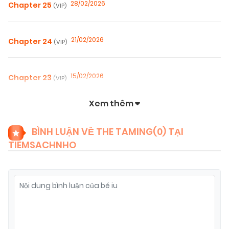
28/02/2026
Chapter 25
(VIP)
21/02/2026
Chapter 24
(VIP)
15/02/2026
Chapter 23
(VIP)
Xem thêm
09/02/2026
Chapter 22
(VIP)
BÌNH LUẬN VỀ THE TAMING(
0
) TẠI
TIEMSACHNHO
03/02/2026
Chapter 21
(VIP)
25/01/2026
Chapter 20
(VIP)
15/01/2026
Chapter 19
(VIP)