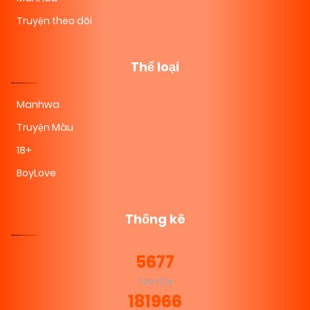
Truyện theo dõi
Thể loại
Manhwa
Truyện Màu
18+
BoyLove
Thống kê
5677
TRUYỆN
181966