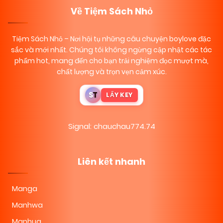
Về Tiệm Sách Nhỏ
Tiệm Sách Nhỏ
– Nơi hội tụ những câu chuyện boylove đặc
sắc và mới nhất. Chúng tôi không ngừng cập nhật các tác
phẩm hot, mang đến cho bạn trải nghiệm đọc mượt mà,
chất lượng và trọn vẹn cảm xúc.
S
T
LẤY KEY
Signal: chauchau774.74
Liên kết nhanh
Manga
Manhwa
Manhua