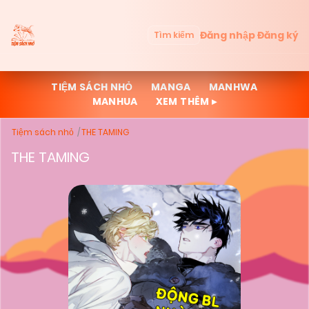
Đăng nhập
Đăng ký
Tìm kiếm
TIỆM SÁCH NHỎ
MANGA
MANHWA
MANHUA
XEM THÊM ▸
Tiệm sách nhỏ
THE TAMING
THE TAMING