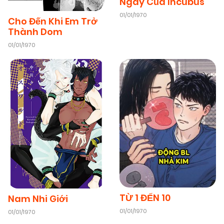
Ngày Của Incubus
01/01/1970
Cho Đến Khi Em Trở
Thành Dom
01/01/1970
TỪ 1 ĐẾN 10
Nam Nhi Giới
01/01/1970
01/01/1970