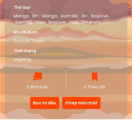
Thể loại
Manga
,
18+
,
Manga
,
Đam Mỹ
,
18+
,
BoyLove
,
Đam Mỹ
,
Yaoi
,
BoyLove
,
Yaoi
,
Doujinshi
,
Doujinshi
Nhóm dịch
Dưa Leo Truyện
Tình trạng
ongoing
0 Bình luận
0 Theo dõi
Đọc từ đầu
Chap mới nhất