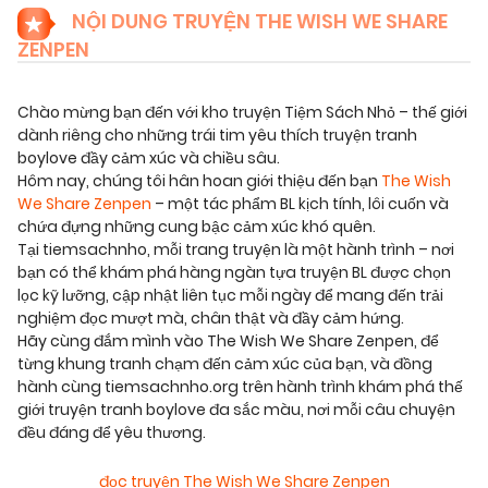
NỘI DUNG TRUYỆN THE WISH WE SHARE
ZENPEN
Chào mừng bạn đến với kho truyện Tiệm Sách Nhỏ – thế giới
dành riêng cho những trái tim yêu thích truyện tranh
boylove đầy cảm xúc và chiều sâu.
Hôm nay, chúng tôi hân hoan giới thiệu đến bạn
The Wish
We Share Zenpen
– một tác phẩm BL kịch tính, lôi cuốn và
chứa đựng những cung bậc cảm xúc khó quên.
Tại tiemsachnho, mỗi trang truyện là một hành trình – nơi
bạn có thể khám phá hàng ngàn tựa truyện BL được chọn
lọc kỹ lưỡng, cập nhật liên tục mỗi ngày để mang đến trải
nghiệm đọc mượt mà, chân thật và đầy cảm hứng.
Hãy cùng đắm mình vào The Wish We Share Zenpen, để
từng khung tranh chạm đến cảm xúc của bạn, và đồng
hành cùng tiemsachnho.org trên hành trình khám phá thế
giới truyện tranh boylove đa sắc màu, nơi mỗi câu chuyện
đều đáng để yêu thương.
đọc truyện The Wish We Share Zenpen