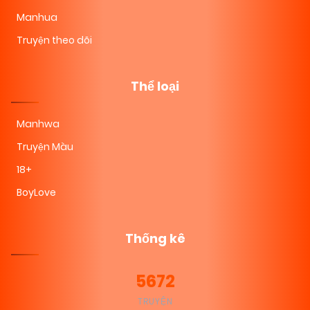
Manhua
Truyện theo dõi
Thể loại
Manhwa
Truyện Màu
18+
BoyLove
Thống kê
5672
TRUYỆN