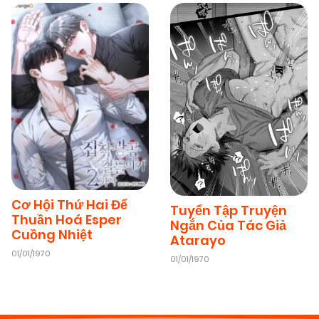
Cơ Hội Thứ Hai Để
Tuyển Tập Truyện
Thuần Hoá Esper
Ngắn Của Tác Giả
Cuồng Nhiệt
Atarayo
01/01/1970
01/01/1970