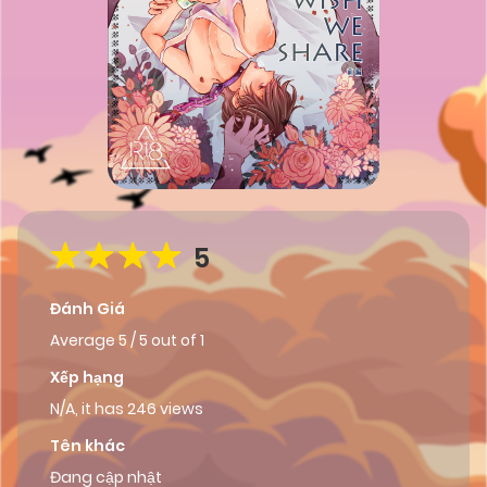
5
Đánh Giá
Average
5
/
5
out of
1
Xếp hạng
N/A, it has 246 views
Tên khác
Đang cập nhật