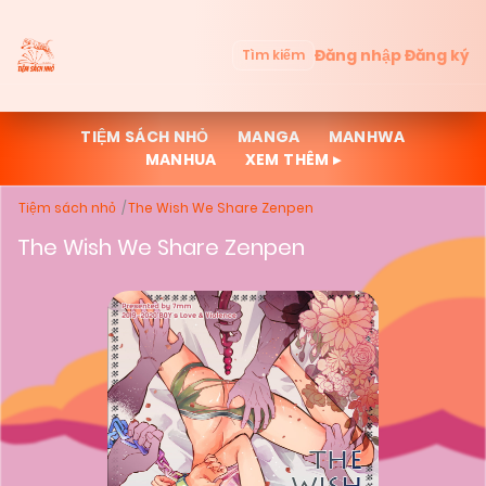
Đăng nhập
Đăng ký
Tìm kiếm
TIỆM SÁCH NHỎ
MANGA
MANHWA
MANHUA
XEM THÊM ▸
Tiệm sách nhỏ
The Wish We Share Zenpen
The Wish We Share Zenpen