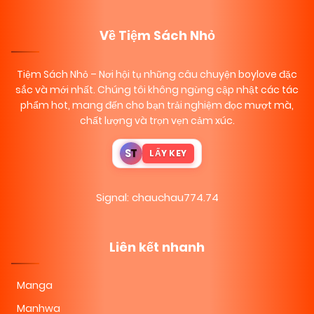
Về Tiệm Sách Nhỏ
Tiệm Sách Nhỏ
– Nơi hội tụ những câu chuyện boylove đặc
sắc và mới nhất. Chúng tôi không ngừng cập nhật các tác
phẩm hot, mang đến cho bạn trải nghiệm đọc mượt mà,
chất lượng và trọn vẹn cảm xúc.
S
T
LẤY KEY
Signal: chauchau774.74
Liên kết nhanh
Manga
Manhwa