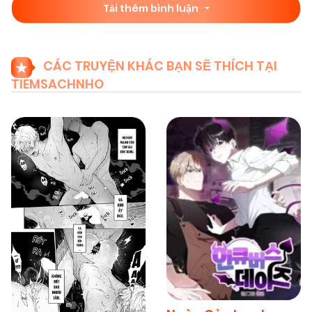
Tải thêm bình luận
CÁC TRUYỆN KHÁC BẠN SẼ THÍCH TẠI
TIEMSACHNHO