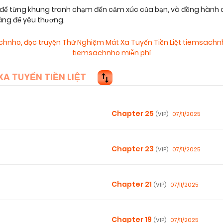
 để từng khung tranh chạm đến cảm xúc của bạn, và đồng hành c
áng để yêu thương.
achnho
,
đọc truyện Thử Nghiệm Mát Xa Tuyến Tiền Liệt tiemsachn
tiemsachnho miễn phí
 TUYẾN TIỀN LIỆT
Chapter 25
07/11/2025
(VIP)
Chapter 23
07/11/2025
(VIP)
Chapter 21
07/11/2025
(VIP)
Chapter 19
07/11/2025
(VIP)