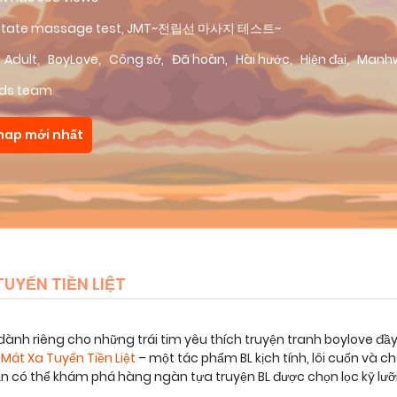
state massage test, JMT~전립선 마사지 테스트~
Adult
,
BoyLove
,
Công sở
,
Đã hoàn
,
Hài hước
,
Hiện đại
,
Manh
ds team
hap mới nhất
UYẾN TIỀN LIỆT
dành riêng cho những trái tim yêu thích truyện tranh boylove đầ
Mát Xa Tuyến Tiền Liệt
– một tác phẩm BL kịch tính, lôi cuốn và
bạn có thể khám phá hàng ngàn tựa truyện BL được chọn lọc kỹ lư