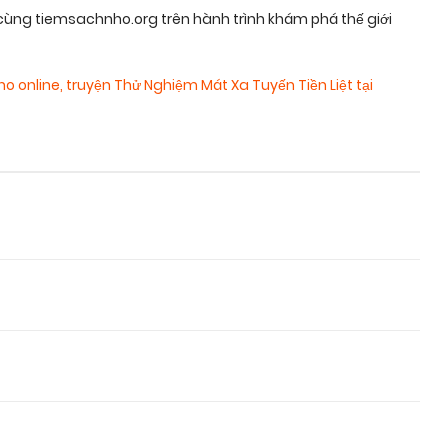
ùng tiemsachnho.org trên hành trình khám phá thế giới
ho online
,
truyện Thử Nghiệm Mát Xa Tuyến Tiền Liệt tại