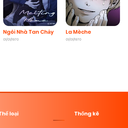
Ngôi Nhà Tan Chảy
La Mèche
01/01/1970
01/01/1970
Thể loại
Thống kê