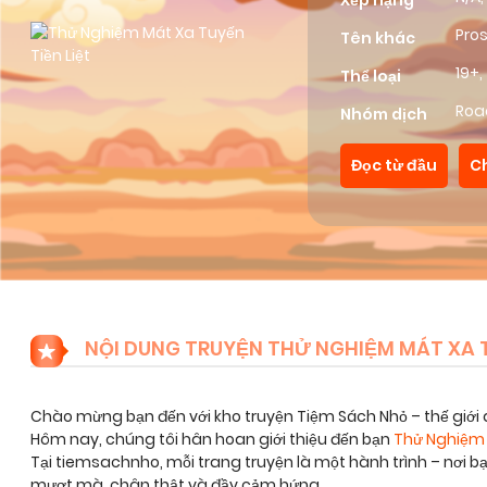
Xếp hạng
Pro
Tên khác
19+
,
Thể loại
Roa
Nhóm dịch
Đọc từ đầu
C
NỘI DUNG TRUYỆN THỬ NGHIỆM MÁT XA T
Chào mừng bạn đến với kho truyện Tiệm Sách Nhỏ – thế giới 
Hôm nay, chúng tôi hân hoan giới thiệu đến bạn
Thử Nghiệm 
Tại tiemsachnho, mỗi trang truyện là một hành trình – nơi 
mượt mà, chân thật và đầy cảm hứng.