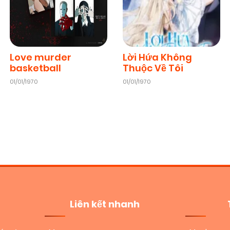
Love murder
Lời Hứa Không
basketball
Thuộc Về Tôi
01/01/1970
01/01/1970
Liên kết nhanh