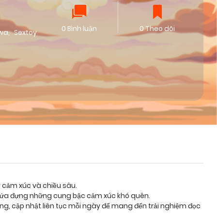
0 Bình luận
0 Theo dõi
wa
,
Sextoy
y cảm xúc và chiều sâu.
 chứa đựng những cung bậc cảm xúc khó quên.
ỡng, cập nhật liên tục mỗi ngày để mang đến trải nghiệm đọc