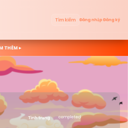
Tìm kiếm
Đăng nhập
Đăng ký
M THÊM ▸
completed
Tình trạng