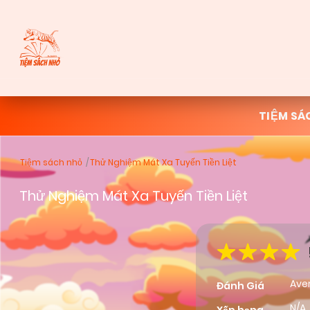
TIỆM SÁ
Tiệm sách nhỏ
Thử Nghiệm Mát Xa Tuyến Tiền Liệt
Thử Nghiệm Mát Xa Tuyến Tiền Liệt
Ave
Đánh Giá
N/A,