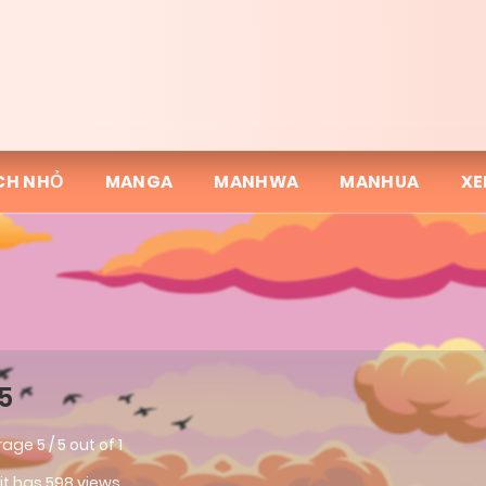
CH NHỎ
MANGA
MANHWA
MANHUA
XE
5
rage
5
/
5
out of
1
 it has 598 views