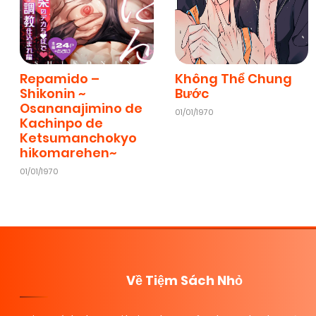
Repamido –
Không Thể Chung
Shikonin ~
Bước
Osananajimino de
01/01/1970
Kachinpo de
Ketsumanchokyo
hikomarehen~
01/01/1970
Về Tiệm Sách Nhỏ