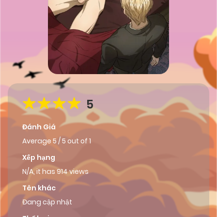
5
Đánh Giá
Average
5
/
5
out of
1
Xếp hạng
N/A, it has 914 views
Tên khác
Đang cập nhật