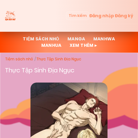
Đăng nhập
Đăng ký
Tìm kiếm
TIỆM SÁCH NHỎ
MANGA
MANHWA
MANHUA
XEM THÊM ▸
Tiệm sách nhỏ
Thực Tập Sinh Địa Ngục
Thực Tập Sinh Địa Ngục