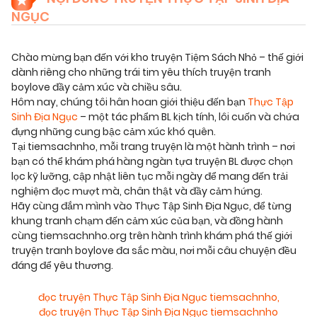
NGỤC
Chào mừng bạn đến với kho truyện Tiệm Sách Nhỏ – thế giới
dành riêng cho những trái tim yêu thích truyện tranh
boylove đầy cảm xúc và chiều sâu.
Hôm nay, chúng tôi hân hoan giới thiệu đến bạn
Thực Tập
Sinh Địa Ngục
– một tác phẩm BL kịch tính, lôi cuốn và chứa
đựng những cung bậc cảm xúc khó quên.
Tại tiemsachnho, mỗi trang truyện là một hành trình – nơi
bạn có thể khám phá hàng ngàn tựa truyện BL được chọn
lọc kỹ lưỡng, cập nhật liên tục mỗi ngày để mang đến trải
nghiệm đọc mượt mà, chân thật và đầy cảm hứng.
Hãy cùng đắm mình vào Thực Tập Sinh Địa Ngục, để từng
khung tranh chạm đến cảm xúc của bạn, và đồng hành
cùng tiemsachnho.org trên hành trình khám phá thế giới
truyện tranh boylove đa sắc màu, nơi mỗi câu chuyện đều
đáng để yêu thương.
đọc truyện Thực Tập Sinh Địa Ngục tiemsachnho
,
đọc truyện Thực Tập Sinh Địa Ngục tiemsachnho