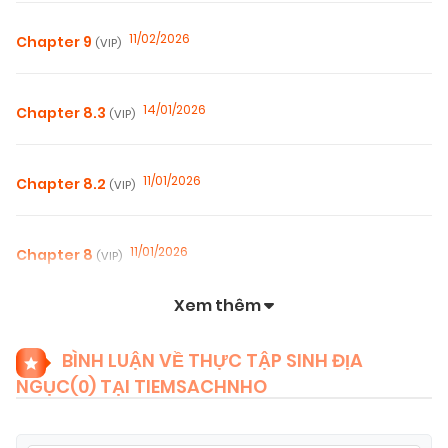
11/02/2026
Chapter 9
(VIP)
14/01/2026
Chapter 8.3
(VIP)
11/01/2026
Chapter 8.2
(VIP)
11/01/2026
Chapter 8
(VIP)
Xem thêm
11/01/2026
Chapter 7.3
(VIP)
BÌNH LUẬN VỀ THỰC TẬP SINH ĐỊA
NGỤC(
0
) TẠI TIEMSACHNHO
07/11/2025
Chapter 7.2
(VIP)