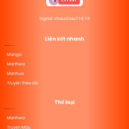
S
T
LẤY KEY
Signal: chauchau774.74
Liên kết nhanh
Manga
Manhwa
Manhua
Truyện theo dõi
Thể loại
Manhwa