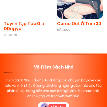
Come Out Ở Tuổi 30
Tuyển Tập Tác Giả
DDugyu
01/01/1970
01/01/1970
Về Tiệm Sách Nhỏ
Tiệm Sách Nhỏ
– Nơi hội tụ những câu chuyện boylove đặc
sắc và mới nhất. Chúng tôi không ngừng cập nhật các tác
phẩm hot, mang đến cho bạn trải nghiệm đọc mượt mà,
chất lượng và trọn vẹn cảm xúc.