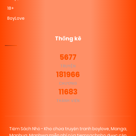
Truyện Màu
18+
BoyLove
Thống kê
5677
TRUYỆN
181966
CHƯƠNG
11683
THÀNH VIÊN
Tiệm Sách Nhỏ - Kho chứa truyện tranh boylove, Manga,