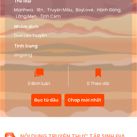
Thể loại
Manhwa
,
18+
,
Truyện Màu
,
BoyLove
,
Hành Động
,
Lãng Mạn
,
Tình Cảm
Nhóm dịch
Dưa Leo Truyện
Tình trạng
ongoing
0 Bình luận
0 Theo dõi
Đọc từ đầu
Chap mới nhất
NỘI DUNG TRUYỆN THỰC TẬP SINH ĐỊA