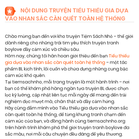
NỘI DUNG TRUYỆN TIỂU THIẾU GIA DỰA
VÀO NHAN SẮC CÀN QUÉT TOÀN HỆ THỐNG
Chào mừng bạn đến với kho truyện Tiệm Sách Nhỏ – thế giới
dành riêng cho những trái tim yêu thích truyện tranh
boylove đầy cảm xúc và chiều sâu.
Hôm nay, chúng tôi hân hoan giới thiệu đến bạn
Tiểu thiếu
gia dựa vào nhan sắc càn quét toàn hệ thống
– một tác
phẩm BL kịch tính, lôi cuốn và chứa đựng những cung bậc
cảm xúc khó quên.
Tại tiemsachnho, mỗi trang truyện là một hành trình – nơi
bạn có thể khám phá hàng ngàn tựa truyện BL được chọn
lọc kỹ lưỡng, cập nhật liên tục mỗi ngày để mang đến trải
nghiệm đọc mượt mà, chân thật và đầy cảm hứng.
Hãy cùng đắm mình vào Tiểu thiếu gia dựa vào nhan sắc
càn quét toàn hệ thống, để từng khung tranh chạm đến
cảm xúc của bạn, và đồng hành cùng tiemsachnho.org
trên hành trình khám phá thế giới truyện tranh boylove đa
sắc màu, nơi mỗi câu chuyện đều đáng để yêu thương.