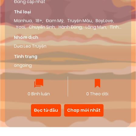
Đang cập nhật
Thể loại
Manhua
,
18+
,
Đam Mỹ
,
Truyện Màu
,
BoyLove
,
Yaoi
,
Chuyển Sinh
,
Hành Động
,
Lãng Mạn
,
Tình
Cảm
Nhóm dịch
Dưa Leo Truyện
Tình trạng
ongoing
0 Bình luận
0 Theo dõi
Đọc từ đầu
Chap mới nhất