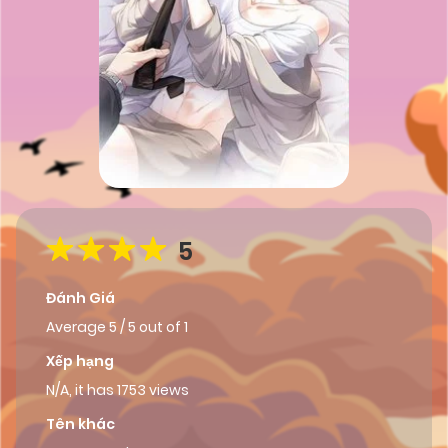
5
Đánh Giá
Average
5
/
5
out of
1
Xếp hạng
N/A, it has 1753 views
Tên khác