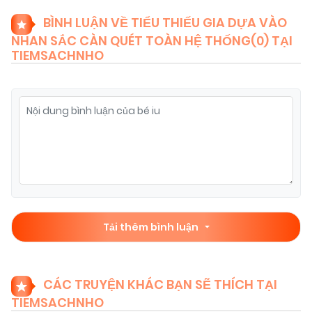
BÌNH LUẬN VỀ TIỂU THIẾU GIA DỰA VÀO
NHAN SẮC CÀN QUÉT TOÀN HỆ THỐNG(
0
) TẠI
07/11/2025
Chapter 76
(VIP)
TIEMSACHNHO
07/11/2025
Chapter 75
(VIP)
07/11/2025
Chapter 74
(VIP)
07/11/2025
Chapter 73
(VIP)
Tải thêm bình luận
07/11/2025
Chapter 72
(VIP)
CÁC TRUYỆN KHÁC BẠN SẼ THÍCH TẠI
07/11/2025
Chapter 71
(VIP)
TIEMSACHNHO