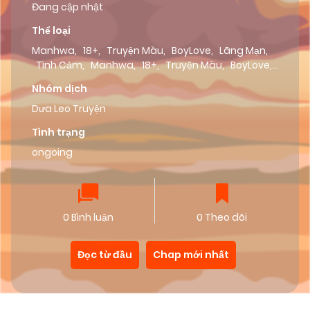
Đang cập nhật
Thể loại
Manhwa
,
18+
,
Truyện Màu
,
BoyLove
,
Lãng Mạn
,
Tình Cảm
,
Manhwa
,
18+
,
Truyện Màu
,
BoyLove
,
Lãng Mạn
,
Tình Cảm
Nhóm dịch
Dưa Leo Truyện
Tình trạng
ongoing
0 Bình luận
0 Theo dõi
Đọc từ đầu
Chap mới nhất