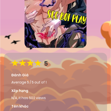
5
Đánh Giá
Average
5
/
5
out of
1
Xếp hạng
N/A, it has 502 views
Tên khác