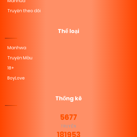
Manhua
Truyện theo dõi
Thể loại
Manhwa
Truyện Màu
18+
BoyLove
Thống kê
5677
TRUYỆN
181953