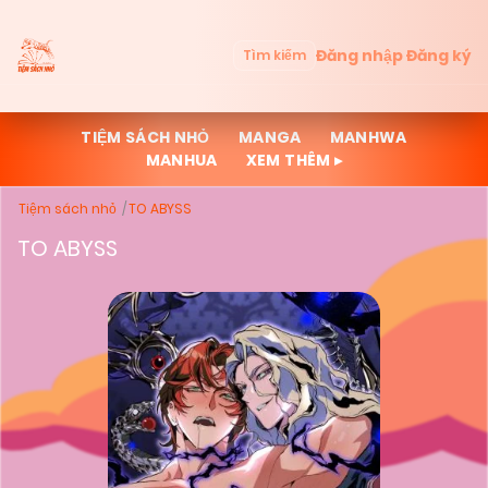
Đăng nhập
Đăng ký
Tìm kiếm
TIỆM SÁCH NHỎ
MANGA
MANHWA
MANHUA
XEM THÊM ▸
Tiệm sách nhỏ
TO ABYSS
TO ABYSS