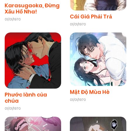
Karasugaoka, Đừng
Xấu Hổ Nha!
Cái Giá Phải Trả
01/01/1970
01/01/1970
Mật Độ Mùa Hè
Phước lành của
chúa
01/01/1970
01/01/1970