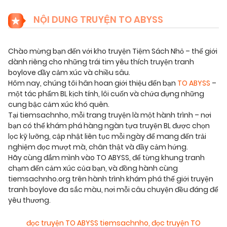
NỘI DUNG TRUYỆN TO ABYSS
Chào mừng bạn đến với kho truyện Tiệm Sách Nhỏ – thế giới
dành riêng cho những trái tim yêu thích truyện tranh
boylove đầy cảm xúc và chiều sâu.
Hôm nay, chúng tôi hân hoan giới thiệu đến bạn
TO ABYSS
–
một tác phẩm BL kịch tính, lôi cuốn và chứa đựng những
cung bậc cảm xúc khó quên.
Tại tiemsachnho, mỗi trang truyện là một hành trình – nơi
bạn có thể khám phá hàng ngàn tựa truyện BL được chọn
lọc kỹ lưỡng, cập nhật liên tục mỗi ngày để mang đến trải
nghiệm đọc mượt mà, chân thật và đầy cảm hứng.
Hãy cùng đắm mình vào TO ABYSS, để từng khung tranh
chạm đến cảm xúc của bạn, và đồng hành cùng
tiemsachnho.org trên hành trình khám phá thế giới truyện
tranh boylove đa sắc màu, nơi mỗi câu chuyện đều đáng để
yêu thương.
đọc truyện TO ABYSS tiemsachnho
,
đọc truyện TO