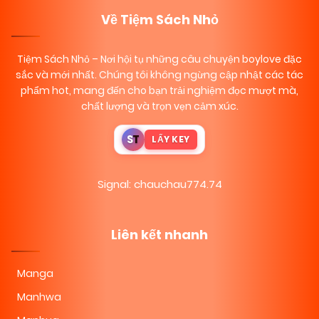
Về Tiệm Sách Nhỏ
Tiệm Sách Nhỏ
– Nơi hội tụ những câu chuyện boylove đặc
sắc và mới nhất. Chúng tôi không ngừng cập nhật các tác
phẩm hot, mang đến cho bạn trải nghiệm đọc mượt mà,
chất lượng và trọn vẹn cảm xúc.
S
T
LẤY KEY
Signal: chauchau774.74
Liên kết nhanh
Manga
Manhwa