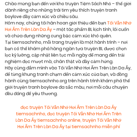
Chào mừng bạn đến với kho truyện Tiệm Sách Nhỏ – thế giới
dành riêng cho những trái tim yêu thích truyện tranh
boylove đầy cảm xúc và chiều sâu.
Hôm nay, chúng tôi hân hoan giới thiệu đến bạn
Tôi Vẫn Nhớ
Hơi Ấm Trên Làn Da Ấy
– một tác phẩm BL kịch tính, lôi cuốn
và chứa đựng những cung bậc cảm xúc khó quên.
Tại tiemsachnho, mỗi trang truyện là một hành trình – nơi
bạn có thể khám phá hàng ngàn tựa truyện BL được chọn
lọc kỹ lưỡng, cập nhật liên tục mỗi ngày để mang đến trải
nghiệm đọc mượt mà, chân thật và đầy cảm hứng.
Hãy cùng đắm mình vào Tôi Vẫn Nhớ Hơi Ấm Trên Làn Da Ấy,
để từng khung tranh chạm đến cảm xúc của bạn, và đồng
hành cùng tiemsachnho.org trên hành trình khám phá thế
giới truyện tranh boylove đa sắc màu, nơi mỗi câu chuyện
đều đáng để yêu thương.
đọc truyện Tôi Vẫn Nhớ Hơi Ấm Trên Làn Da Ấy
tiemsachnho
,
đọc truyện Tôi Vẫn Nhớ Hơi Ấm Trên
Làn Da Ấy tiemsachnho online
,
truyện Tôi Vẫn Nhớ
Hơi Ấm Trên Làn Da Ấy tại tiemsachnho miễn phí