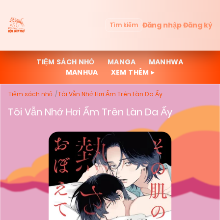
Đăng nhập
Đăng ký
Tìm kiếm
TIỆM SÁCH NHỎ
MANGA
MANHWA
MANHUA
XEM THÊM ▸
Tiệm sách nhỏ
Tôi Vẫn Nhớ Hơi Ấm Trên Làn Da Ấy
Tôi Vẫn Nhớ Hơi Ấm Trên Làn Da Ấy