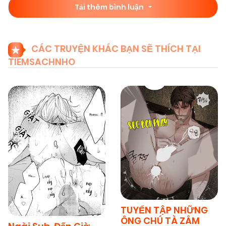
Tải thêm bình luận
CÁC TRUYỆN KHÁC BẠN SẼ THÍCH TẠI
TIEMSACHNHO
TUYỂN TẬP NHỮNG
ÔNG CHÚ TÀ ZÂM