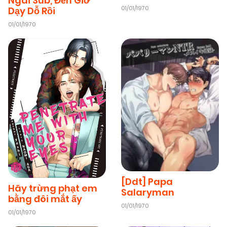
Ngài Sub, Đến Giờ
01/01/1970
Dạy Dỗ Rồi
01/01/1970
[Ddt] Papa
Hãy trừng phạt em
Salaryman
bằng đôi mắt ấy
01/01/1970
01/01/1970