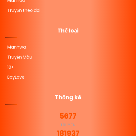
Manhua
Truyện theo dõi
Thể loại
Manhwa
Truyện Màu
18+
BoyLove
Thống kê
5677
TRUYỆN
181937