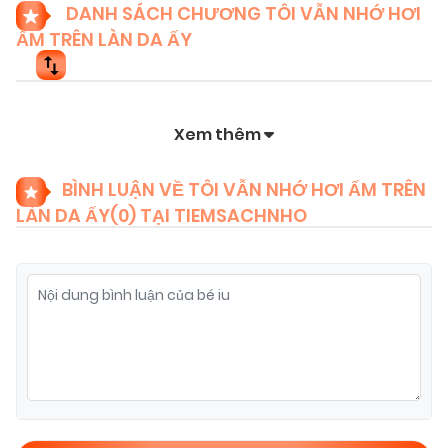
DANH SÁCH CHƯƠNG TÔI VẪN NHỚ HƠI
ẤM TRÊN LÀN DA ẤY
Xem thêm
BÌNH LUẬN VỀ TÔI VẪN NHỚ HƠI ẤM TRÊN
LÀN DA ẤY(
0
) TẠI TIEMSACHNHO