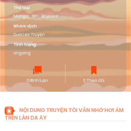
Thể loại
Manga
,
18+
,
BoyLove
Nhóm dịch
Dưa Leo Truyện
Tình trạng
ongoing
0 Bình luận
0 Theo dõi
NỘI DUNG TRUYỆN TÔI VẪN NHỚ HƠI ẤM
TRÊN LÀN DA ẤY