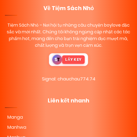
Về Tiệm Sách Nhỏ
Tiệm Sách Nhỏ
– Nơi hội tụ những câu chuyện boylove đặc
sắc và mới nhất. Chúng tôi không ngừng cập nhật các tác
phẩm hot, mang đến cho bạn trải nghiệm đọc mượt mà,
chất lượng và trọn vẹn cảm xúc.
S
T
LẤY KEY
Signal: chauchau774.74
Liên kết nhanh
Manga
Manhwa