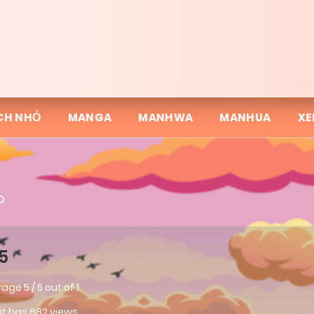
CH NHỎ
MANGA
MANHWA
MANHUA
XE
o
5
rage
5
/
5
out of
1
 it has 682 views