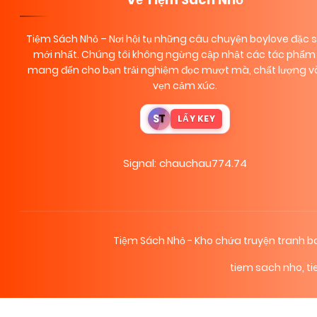
Chapter 1.2
07/11/2025
(VIP)
Tiệm Sách Nhỏ
– Nơi hội tụ những câu chuyện boylove đặc 
mới nhất. Chúng tôi không ngừng cập nhật các tác phẩm 
mang đến cho bạn trải nghiệm đọc mượt mà, chất lượng và
vẹn cảm xúc.
S
T
LẤY KEY
Signal: chauchau774.74
Tiệm Sách Nhỏ - Kho chứa truyện tranh
tiem sach nho
,
t