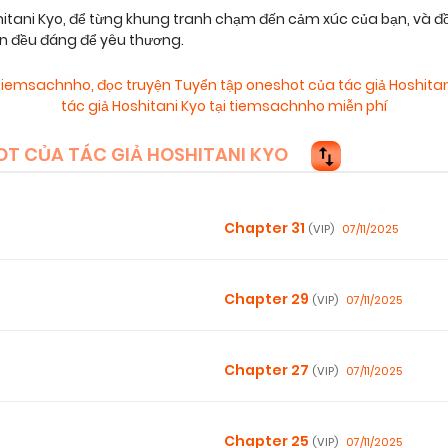
itani Kyo, để từng khung tranh chạm đến cảm xúc của bạn, và 
ện đều đáng để yêu thương.
o tiemsachnho
,
đọc truyện Tuyển tập oneshot của tác giả Hoshita
tác giả Hoshitani Kyo tại tiemsachnho miễn phí
T CỦA TÁC GIẢ HOSHITANI KYO
Chapter 31
07/11/2025
(VIP)
Chapter 29
07/11/2025
(VIP)
Chapter 27
07/11/2025
(VIP)
Chapter 25
07/11/2025
(VIP)