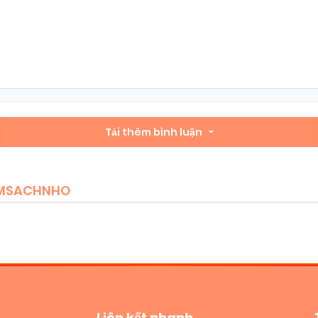
Chapter 11
07/11/2025
(VIP)
Chapter 9
07/11/2025
(VIP)
Chapter 7
Tải thêm bình luận
07/11/2025
(VIP)
Chapter 5
07/11/2025
(VIP)
IEMSACHNHO
Chapter 3
07/11/2025
(VIP)
Chapter 1.3
07/11/2025
(VIP)
Liên kết nhanh