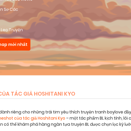
ên Sơ Các
 Leo Truyện
hap mới nhất
CỦA TÁC GIẢ HOSHITANI KYO
dành riêng cho những trái tim yêu thích truyện tranh boylove đầ
neshot của tác giả Hoshitani Kyo
– một tác phẩm BL kịch tính, l
bạn có thể khám phá hàng ngàn tựa truyện BL được chọn lọc kỹ lư