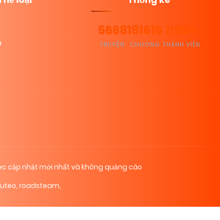
5668
181616
11594
u
TRUYỆN
CHƯƠNG
THÀNH VIÊN
c cập nhật mới nhất và không quảng cáo
cuteo
,
roadsteam
,