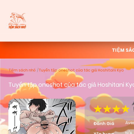
TIỆM SÁ
Tiệm sách nhỏ
Tuyển tập oneshot của tác giả Hoshitani Kyo
Tuyển tập oneshot của tác giả Hoshitani Ky
Ave
Đánh Giá
N/A,