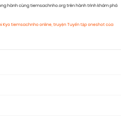
đồng hành cùng tiemsachnho.org trên hành trình khám phá
ni Kyo tiemsachnho online
,
truyện Tuyển tập oneshot của