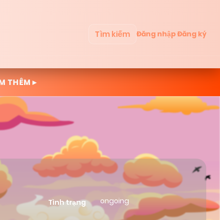
Tìm kiếm
Đăng nhập
Đăng ký
M THÊM ▸
ongoing
Tình trạng