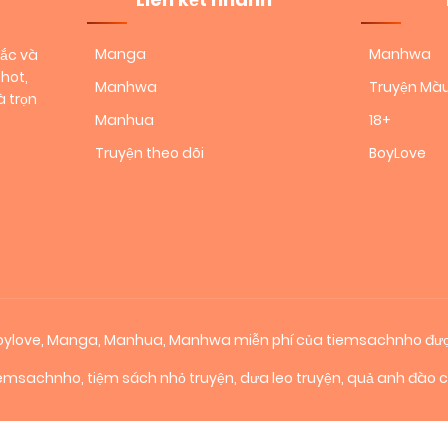
Chapter 1.1
07/11/2025
(VIP)
Manga
Manhwa
sắc và
hot,
Manhwa
Truyện Mà
 trọn
Manhua
18+
Truyện theo dõi
BoyLove
 boylove, Manga, Manhua, Manhwa miễn phí của tiemsachnho đượ
iemsachnho
,
tiệm sách nhỏ truyện
,
dưa leo truyện
,
quả anh đào 
₪