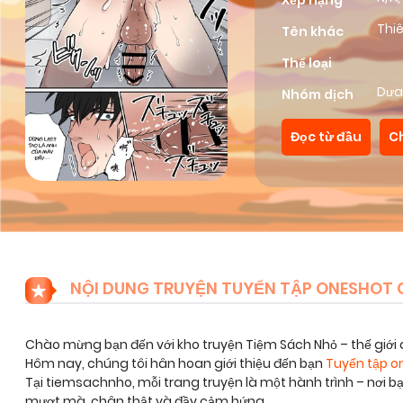
Xếp hạng
Thi
Tên khác
Thể loại
Dưa
Nhóm dịch
Đọc từ đầu
C
NỘI DUNG TRUYỆN TUYỂN TẬP ONESHOT 
Chào mừng bạn đến với kho truyện Tiệm Sách Nhỏ – thế giới 
Hôm nay, chúng tôi hân hoan giới thiệu đến bạn
Tuyển tập o
Tại tiemsachnho, mỗi trang truyện là một hành trình – nơi 
mượt mà, chân thật và đầy cảm hứng.