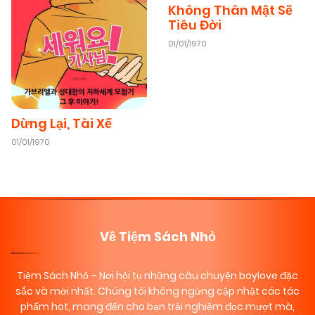
Không Thân Mật Sẽ
Tiêu Đời
01/01/1970
Dừng Lại, Tài Xế
01/01/1970
Về Tiệm Sách Nhỏ
Tiệm Sách Nhỏ
– Nơi hội tụ những câu chuyện boylove đặc
sắc và mới nhất. Chúng tôi không ngừng cập nhật các tác
phẩm hot, mang đến cho bạn trải nghiệm đọc mượt mà,