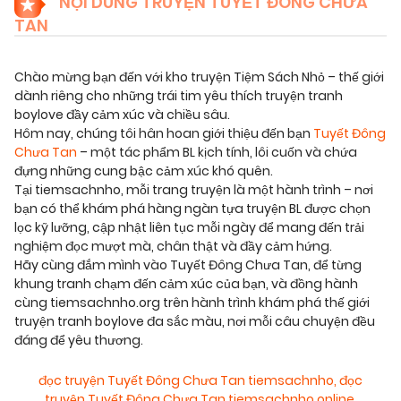
NỘI DUNG TRUYỆN TUYẾT ĐÔNG CHƯA
TAN
Chào mừng bạn đến với kho truyện Tiệm Sách Nhỏ – thế giới
dành riêng cho những trái tim yêu thích truyện tranh
boylove đầy cảm xúc và chiều sâu.
Hôm nay, chúng tôi hân hoan giới thiệu đến bạn
Tuyết Đông
Chưa Tan
– một tác phẩm BL kịch tính, lôi cuốn và chứa
đựng những cung bậc cảm xúc khó quên.
Tại tiemsachnho, mỗi trang truyện là một hành trình – nơi
bạn có thể khám phá hàng ngàn tựa truyện BL được chọn
lọc kỹ lưỡng, cập nhật liên tục mỗi ngày để mang đến trải
nghiệm đọc mượt mà, chân thật và đầy cảm hứng.
Hãy cùng đắm mình vào Tuyết Đông Chưa Tan, để từng
khung tranh chạm đến cảm xúc của bạn, và đồng hành
cùng tiemsachnho.org trên hành trình khám phá thế giới
truyện tranh boylove đa sắc màu, nơi mỗi câu chuyện đều
đáng để yêu thương.
đọc truyện Tuyết Đông Chưa Tan tiemsachnho
,
đọc
truyện Tuyết Đông Chưa Tan tiemsachnho online
,