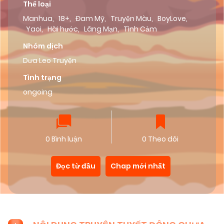
Thể loại
Manhua
,
18+
,
Đam Mỹ
,
Truyện Màu
,
BoyLove
,
Yaoi
,
Hài hước
,
Lãng Mạn
,
Tình Cảm
Nhóm dịch
Dưa Leo Truyện
Tình trạng
ongoing
0 Bình luận
0 Theo dõi
Đọc từ đầu
Chap mới nhất