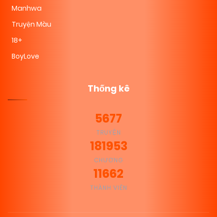
Manhwa
Truyện Màu
18+
BoyLove
Thống kê
5677
TRUYỆN
181953
CHƯƠNG
11662
THÀNH VIÊN