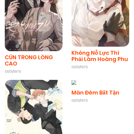
Không Nỗ Lực Thì
CÚN TRONG LỒNG
Phải Làm Hoàng Phu
CAO
01/01/1970
01/01/1970
Màn Đêm Bất Tận
01/01/1970