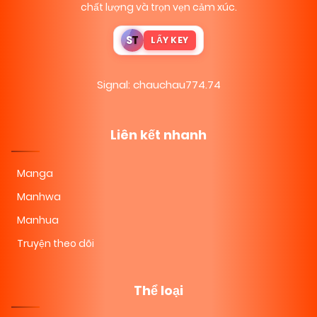
chất lượng và trọn vẹn cảm xúc.
S
T
LẤY KEY
Signal: chauchau774.74
Liên kết nhanh
Manga
Manhwa
Manhua
Truyện theo dõi
Thể loại