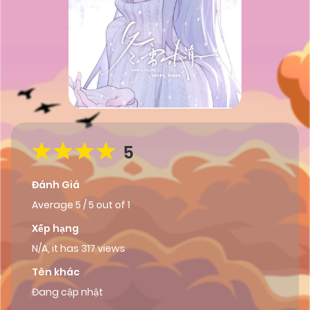
5
Đánh Giá
Average
5
/
5
out of
1
Xếp hạng
N/A, it has 317 views
Tên khác
Đang cập nhật