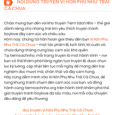
NỘI DUNG TRUYỆN VỊ HÔN PHU NHƯ TRÁI
CÀ CHUA
Chào mừng bạn đến với kho truyện Tiệm Sách Nhỏ – thế giới
dành riêng cho những trái tim yêu thích truyện tranh
boylove đầy cảm xúc và chiều sâu.
Hôm nay, chúng tôi hân hoan giới thiệu đến bạn
Vị Hôn Phu
Như Trái Cà Chua
– một tác phẩm BL kịch tính, lôi cuốn và
chứa đựng những cung bậc cảm xúc khó quên.
Tại tiemsachnho, mỗi trang truyện là một hành trình – nơi
bạn có thể khám phá hàng ngàn tựa truyện BL được chọn
lọc kỹ lưỡng, cập nhật liên tục mỗi ngày để mang đến trải
nghiệm đọc mượt mà, chân thật và đầy cảm hứng.
Hãy cùng đắm mình vào Vị Hôn Phu Như Trái Cà Chua, để
từng khung tranh chạm đến cảm xúc của bạn, và đồng
hành cùng tiemsachnho.org trên hành trình khám phá thế
giới truyện tranh boylove đa sắc màu, nơi mỗi câu chuyện
đều đáng để yêu thương.
đọc truyện Vị Hôn Phu Như Trái Cà Chua