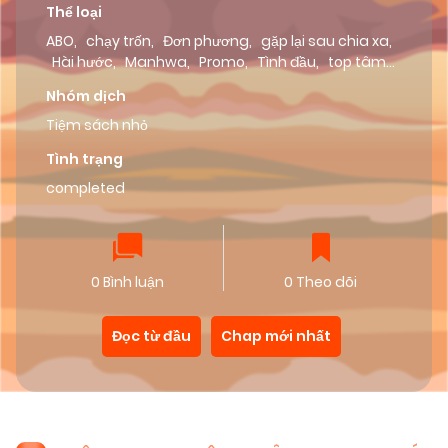
Thể loại
ABO
,
chạy trốn
,
Đơn phương
,
gặp lại sau chia xa
,
Hài hước
,
Manhwa
,
Promo
,
Tình đầu
,
top tâm
cơ
,
Trai đẹp
,
yêu hận
,
Roads team
Nhóm dịch
Tiệm sách nhỏ
Tình trạng
completed
0 Bình luận
0 Theo dõi
Đọc từ đầu
Chap mới nhất