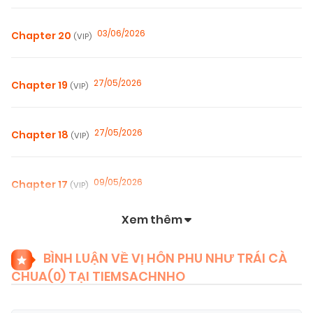
03/06/2026
Chapter 20
(VIP)
27/05/2026
Chapter 19
(VIP)
27/05/2026
Chapter 18
(VIP)
09/05/2026
Chapter 17
(VIP)
Xem thêm
09/05/2026
Chapter 16
(VIP)
BÌNH LUẬN VỀ VỊ HÔN PHU NHƯ TRÁI CÀ
CHUA(
0
) TẠI TIEMSACHNHO
25/04/2026
Chapter 15
(VIP)