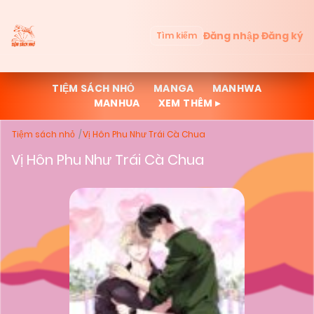
Đăng nhập
Đăng ký
Tìm kiếm
TIỆM SÁCH NHỎ
MANGA
MANHWA
MANHUA
XEM THÊM ▸
Tiệm sách nhỏ
Vị Hôn Phu Như Trái Cà Chua
Vị Hôn Phu Như Trái Cà Chua