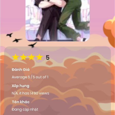
5
Đánh Giá
Average
5
/
5
out of
1
Xếp hạng
N/A, it has 1490 views
Tên khác
Đang cập nhật