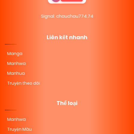
Signal: chauchau774.74
Liên kết nhanh
Manga
Manhwa
Manhua
Truyện theo dõi
Thể loại
Manhwa
Truyện Màu