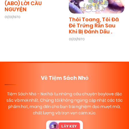
(ABO) LỜI CẦU
NGUYỆN
01/01/1970
Thôi Toang, Tôi Đã
Đẻ Trứng Rắn Sau
Khi Bị Đánh Dấu .
01/01/1970
Về Tiệm Sách Nhỏ
Tiệm Sách Nhỏ
– Nơi hội tụ những câu chuyện boylove đặc
sắc và mới nhất. Chúng tôi không ngừng cập nhật các tác
phẩm hot, mang đến cho bạn trải nghiệm đọc mượt mà,
chất lượng và trọn vẹn cảm xúc.
S
T
LẤY KEY