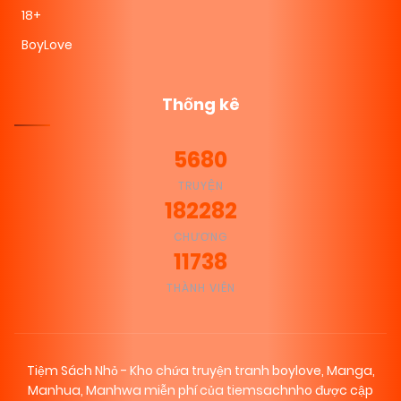
18+
BoyLove
Thống kê
5680
TRUYỆN
182282
CHƯƠNG
11738
THÀNH VIÊN
Tiệm Sách Nhỏ - Kho chứa truyện tranh boylove, Manga,
Manhua, Manhwa miễn phí của tiemsachnho được cập