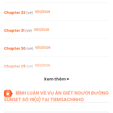
11/02/2026
Chapter 32
(VIP)
11/02/2026
Chapter 31
(VIP)
11/02/2026
Chapter 30
(VIP)
11/02/2026
Chapter 29
(VIP)
Xem thêm
11/02/2026
Chapter 28
(VIP)
BÌNH LUẬN VỀ VỤ ÁN GIẾT NGƯỜI ĐƯỜNG
SUNSET SỐ 19(
0
) TẠI TIEMSACHNHO
11/02/2026
Chapter 27
(VIP)