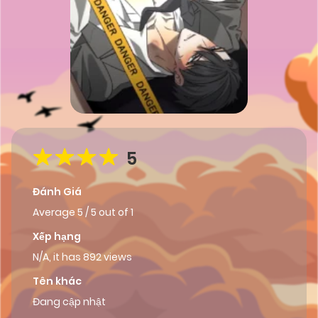
5
Đánh Giá
Average
5
/
5
out of
1
Xếp hạng
N/A, it has 892 views
Tên khác
Đang cập nhật