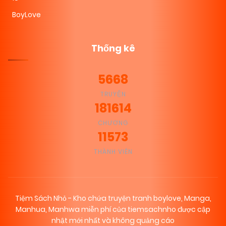
BoyLove
Thống kê
5668
TRUYỆN
181614
CHƯƠNG
11573
THÀNH VIÊN
Tiệm Sách Nhỏ - Kho chứa truyện tranh boylove, Manga,
Manhua, Manhwa miễn phí của tiemsachnho được cập
nhật mới nhất và không quảng cáo