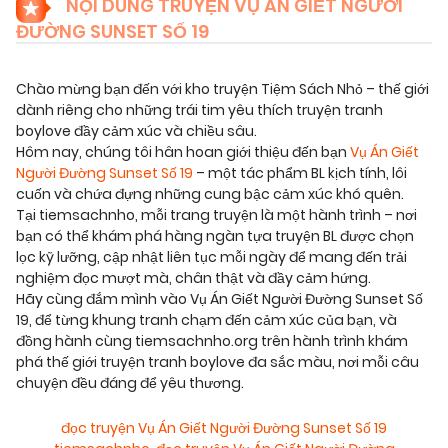
NỘI DUNG TRUYỆN VỤ ÁN GIẾT NGƯỜI
ĐƯỜNG SUNSET SỐ 19
Chào mừng bạn đến với kho truyện Tiệm Sách Nhỏ – thế giới
dành riêng cho những trái tim yêu thích truyện tranh
boylove đầy cảm xúc và chiều sâu.
Hôm nay, chúng tôi hân hoan giới thiệu đến bạn
Vụ Án Giết
Người Đường Sunset Số 19
– một tác phẩm BL kịch tính, lôi
cuốn và chứa đựng những cung bậc cảm xúc khó quên.
Tại tiemsachnho, mỗi trang truyện là một hành trình – nơi
bạn có thể khám phá hàng ngàn tựa truyện BL được chọn
lọc kỹ lưỡng, cập nhật liên tục mỗi ngày để mang đến trải
nghiệm đọc mượt mà, chân thật và đầy cảm hứng.
Hãy cùng đắm mình vào Vụ Án Giết Người Đường Sunset Số
19, để từng khung tranh chạm đến cảm xúc của bạn, và
đồng hành cùng tiemsachnho.org trên hành trình khám
phá thế giới truyện tranh boylove đa sắc màu, nơi mỗi câu
chuyện đều đáng để yêu thương.
đọc truyện Vụ Án Giết Người Đường Sunset Số 19