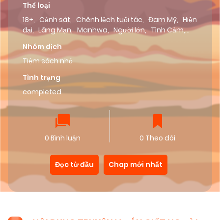
Thể loại
18+
,
Cảnh sát
,
Chênh lệch tuổi tác
,
Đam Mỹ
,
Hiện
đại
,
Lãng Mạn
,
Manhwa
,
Người lớn
,
Tình Cảm
,
Truyện Màu
,
Webtoon
,
Xã hội đen
,
Yêu Đơn
Nhóm dịch
Phương
,
Roadsteam
Tiệm sách nhỏ
Tình trạng
completed
0 Bình luận
0 Theo dõi
Đọc từ đầu
Chap mới nhất