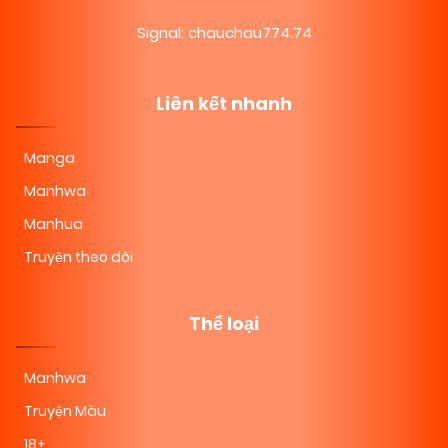
11/02/2026
Chapter 1
(VIP)
Signal: chauchau774.74
Liên kết nhanh
Manga
Manhwa
Manhua
Truyện theo dõi
Thể loại
Manhwa
Truyện Màu
18+