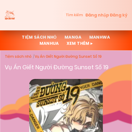
Đăng nhập
Đăng ký
Tìm kiếm
TIỆM SÁCH NHỎ
MANGA
MANHWA
MANHUA
XEM THÊM ▸
Tiệm sách nhỏ
Vụ Án Giết Người Đường Sunset Số 19
Vụ Án Giết Người Đường Sunset Số 19