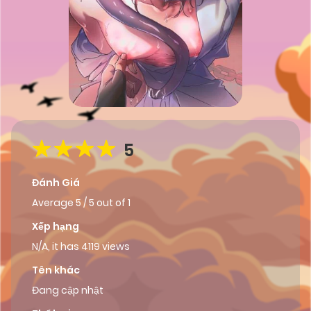
5
Đánh Giá
Average
5
/
5
out of
1
Xếp hạng
N/A, it has 4119 views
Tên khác
Đang cập nhật