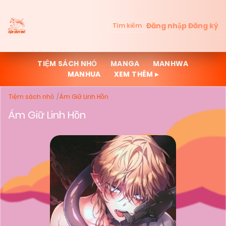
Đăng nhập
Đăng ký
Tìm kiếm
TIỆM SÁCH NHỎ
MANGA
MANHWA
MANHUA
XEM THÊM ▸
Tiệm sách nhỏ
Ám Giữ Linh Hồn
Ám Giữ Linh Hồn