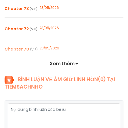
23/05/2026
Chapter 73
(VIP)
23/05/2026
Chapter 72
(VIP)
23/05/2026
Chapter 70
(VIP)
Xem thêm
04/01/2026
Chapter 69
(VIP)
BÌNH LUẬN VỀ ÁM GIỮ LINH HỒN(
0
) TẠI
TIEMSACHNHO
04/01/2026
Chapter 68.99
(VIP)
04/01/2026
Chapter 68.9
(VIP)