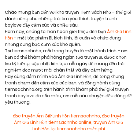
Chào mừng bạn đến với kho truyện Tiệm Sách Nhỏ – thế giới
dành riêng cho những trái tim yêu thích truyện tranh
boylove đầy cảm xúc và chiều sâu.
Hôm nay, chúng tôi hân hoan giới thiệu đến bạn
Ám Giữ Linh
Hồn
– một tác phẩm BL kịch tính, lôi cuốn và chứa đựng
những cung bậc cảm xúc khó quên.
Tại tiemsachnho, mỗi trang truyện là một hành trình – nơi
bạn có thể khám phá hàng ngàn tựa truyện BL được chọn
lọc kỹ lưỡng, cập nhật liên tục mỗi ngày để mang đến trải
nghiệm đọc mượt mà, chân thật và đầy cảm hứng.
Hãy cùng đắm mình vào Ám Giữ Linh Hồn, để từng khung
tranh chạm đến cảm xúc của bạn, và đồng hành cùng
tiemsachnho.org trên hành trình khám phá thế giới truyện
tranh boylove đa sắc màu, nơi mỗi câu chuyện đều đáng để
yêu thương.
đọc truyện Ám Giữ Linh Hồn tiemsachnho
,
đọc truyện
Ám Giữ Linh Hồn tiemsachnho online
,
truyện Ám Giữ
Linh Hồn tại tiemsachnho miễn phí