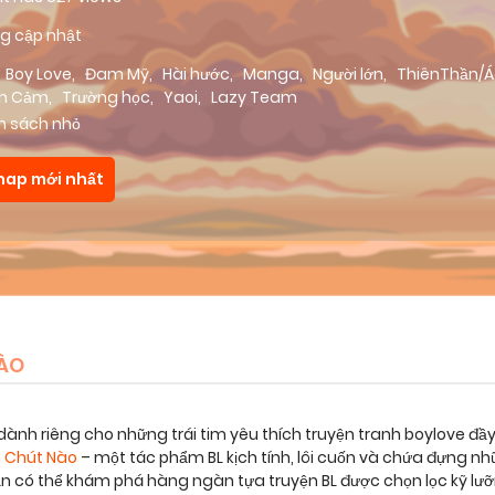
g cập nhật
Boy Love
,
Đam Mỹ
,
Hài hước
,
Manga
,
Người lớn
,
ThiênThần/
nh Cảm
,
Trường học
,
Yaoi
,
Lazy Team
m sách nhỏ
hap mới nhất
ÀO
dành riêng cho những trái tim yêu thích truyện tranh boylove đầ
 Chút Nào
– một tác phẩm BL kịch tính, lôi cuốn và chứa đựng 
bạn có thể khám phá hàng ngàn tựa truyện BL được chọn lọc kỹ lư