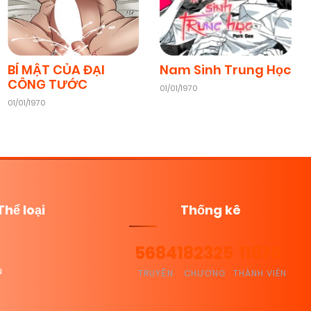
BÍ MẬT CỦA ĐẠI
Nam Sinh Trung Học
CÔNG TƯỚC
01/01/1970
01/01/1970
Thể loại
Thống kê
5684
182325
11876
u
TRUYỆN
CHƯƠNG
THÀNH VIÊN