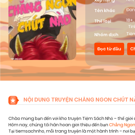
Xếp hạng
Đan
Tên khác
18+
,
Thể loại
Tì
Tiệ
Nhóm dịch
Đọc từ đầu
C
NỘI DUNG TRUYỆN CHẲNG NGON CHÚT N
Chào mừng bạn đến với kho truyện Tiệm Sách Nhỏ – thế giới 
Hôm nay, chúng tôi hân hoan giới thiệu đến bạn
Chẳng Ngon
Tại tiemsachnho, mỗi trang truyện là một hành trình – nơi 