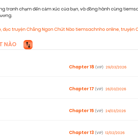
 tranh chạm đến cảm xúc của bạn, và đồng hành cùng tiemsach
hương.
o
,
đọc truyện Chẳng Ngon Chút Nào tiemsachnho online
,
truyện 
T NÀO
Chapter 18
29/03/2026
(VIP)
Chapter 17
26/03/2026
(VIP)
Chapter 15
24/03/2026
(VIP)
Chapter 13
12/02/2026
(VIP)