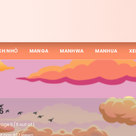
CH NHỎ
MANGA
MANHWA
MANHUA
XE
5
rage
5
/
5
out of
1
 it has 827 views