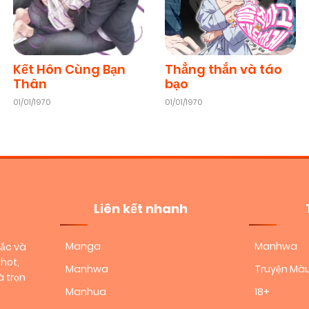
Kết Hôn Cùng Bạn
Thẳng thắn và táo
Thân
bạo
01/01/1970
01/01/1970
Liên kết nhanh
Manga
Manhwa
sắc và
hot,
Manhwa
Truyện Mà
 trọn
Manhua
18+