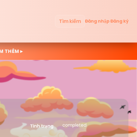
Tìm kiếm
Đăng nhập
Đăng ký
M THÊM ▸
completed
Tình trạng