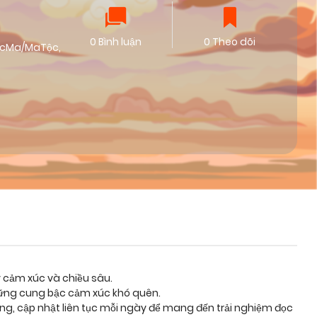
0 Bình luận
0 Theo dõi
ÁcMa/MaTộc
,
y cảm xúc và chiều sâu.
những cung bậc cảm xúc khó quên.
ỡng, cập nhật liên tục mỗi ngày để mang đến trải nghiệm đọc