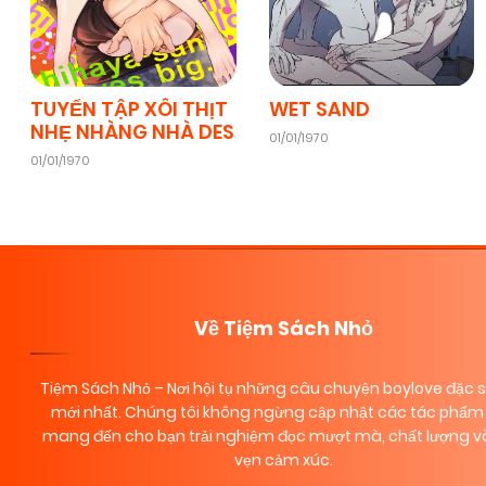
TUYỂN TẬP XÔI THỊT
WET SAND
NHẸ NHÀNG NHÀ DES
01/01/1970
01/01/1970
Về Tiệm Sách Nhỏ
Tiệm Sách Nhỏ
– Nơi hội tụ những câu chuyện boylove đặc 
mới nhất. Chúng tôi không ngừng cập nhật các tác phẩm 
mang đến cho bạn trải nghiệm đọc mượt mà, chất lượng và
vẹn cảm xúc.