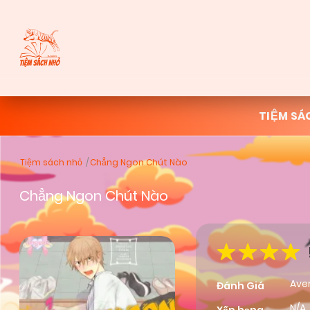
TIỆM SÁ
Tiệm sách nhỏ
Chẳng Ngon Chút Nào
Chẳng Ngon Chút Nào
Ave
Đánh Giá
N/A,