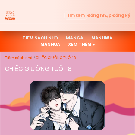
Đăng nhập
Đăng ký
Tìm kiếm
TIỆM SÁCH NHỎ
MANGA
MANHWA
MANHUA
XEM THÊM ▸
Tiệm sách nhỏ
CHIẾC GIƯỜNG TUỔI 18
CHIẾC GIƯỜNG TUỔI 18