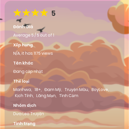
5
Đánh Giá
Average
5
/
5
out of
1
Xếp hạng
N/A, it has 1175 views
Tên khác
Đang cập nhật
Thể loại
Manhwa
,
18+
,
Đam Mỹ
,
Truyện Màu
,
BoyLove
,
Kịch Tính
,
Lãng Mạn
,
Tình Cảm
Nhóm dịch
Dưa Leo Truyện
Tình trạng