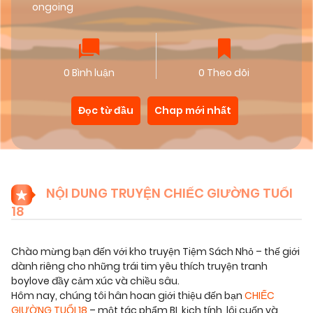
ongoing
0 Bình luận
0 Theo dõi
Đọc từ đầu
Chap mới nhất
NỘI DUNG TRUYỆN CHIẾC GIƯỜNG TUỔI
18
Chào mừng bạn đến với kho truyện Tiệm Sách Nhỏ – thế giới
dành riêng cho những trái tim yêu thích truyện tranh
boylove đầy cảm xúc và chiều sâu.
Hôm nay, chúng tôi hân hoan giới thiệu đến bạn
CHIẾC
GIƯỜNG TUỔI 18
– một tác phẩm BL kịch tính, lôi cuốn và