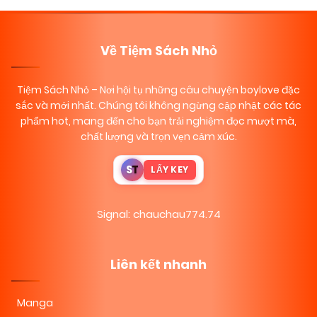
08/11/2025
Về Tiệm Sách Nhỏ
Chapter 13
(VIP)
Tiệm Sách Nhỏ
– Nơi hội tụ những câu chuyện boylove đặc
08/11/2025
Chapter 12
(VIP)
sắc và mới nhất. Chúng tôi không ngừng cập nhật các tác
phẩm hot, mang đến cho bạn trải nghiệm đọc mượt mà,
chất lượng và trọn vẹn cảm xúc.
08/11/2025
Chapter 11
(VIP)
S
T
LẤY KEY
08/11/2025
Chapter 10
(VIP)
Signal: chauchau774.74
08/11/2025
Chapter 9
(VIP)
Liên kết nhanh
08/11/2025
Chapter 8
(VIP)
Manga