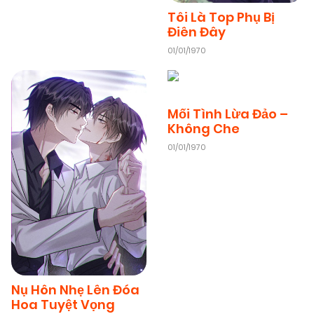
Tôi Là Top Phụ Bị
08/11/2025
Chapter 26
Điên Đây
(VIP)
01/01/1970
08/11/2025
Chapter 25
(VIP)
Mối Tình Lừa Đảo –
Không Che
08/11/2025
Chapter 24
(VIP)
01/01/1970
08/11/2025
Chapter 23
(VIP)
08/11/2025
Chapter 22
(VIP)
08/11/2025
Chapter 21
(VIP)
Nụ Hôn Nhẹ Lên Đóa
Hoa Tuyệt Vọng