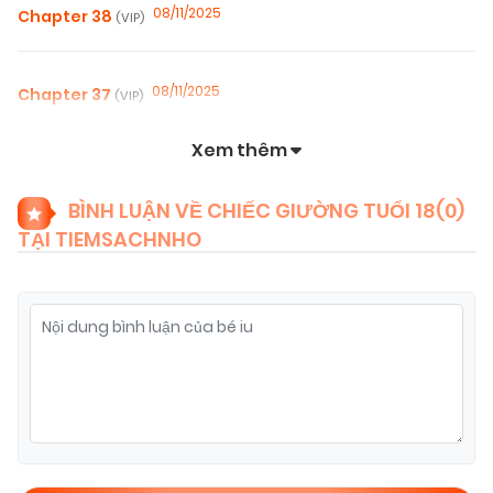
08/11/2025
Chapter 38
(VIP)
08/11/2025
Chapter 37
(VIP)
Xem thêm
08/11/2025
Chapter 36
(VIP)
BÌNH LUẬN VỀ CHIẾC GIƯỜNG TUỔI 18(
0
)
TẠI TIEMSACHNHO
08/11/2025
Chapter 35
(VIP)
08/11/2025
Chapter 34
(VIP)
08/11/2025
Chapter 33
(VIP)
08/11/2025
Chapter 32
(VIP)