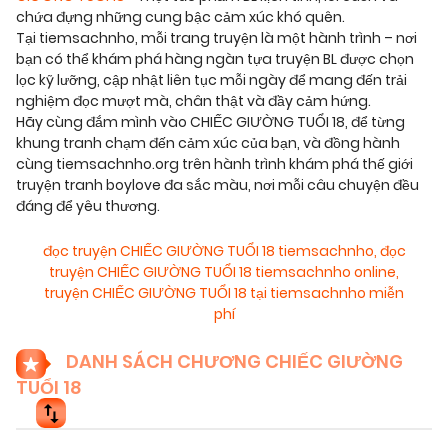
chứa đựng những cung bậc cảm xúc khó quên.
Tại tiemsachnho, mỗi trang truyện là một hành trình – nơi
bạn có thể khám phá hàng ngàn tựa truyện BL được chọn
lọc kỹ lưỡng, cập nhật liên tục mỗi ngày để mang đến trải
nghiệm đọc mượt mà, chân thật và đầy cảm hứng.
Hãy cùng đắm mình vào CHIẾC GIƯỜNG TUỔI 18, để từng
khung tranh chạm đến cảm xúc của bạn, và đồng hành
cùng tiemsachnho.org trên hành trình khám phá thế giới
truyện tranh boylove đa sắc màu, nơi mỗi câu chuyện đều
đáng để yêu thương.
đọc truyện CHIẾC GIƯỜNG TUỔI 18 tiemsachnho
,
đọc
truyện CHIẾC GIƯỜNG TUỔI 18 tiemsachnho online
,
truyện CHIẾC GIƯỜNG TUỔI 18 tại tiemsachnho miễn
phí
DANH SÁCH CHƯƠNG CHIẾC GIƯỜNG
TUỔI 18