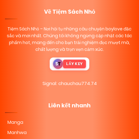
Về Tiệm Sách Nhỏ
Tiệm Sách Nhỏ
– Nơi hội tụ những câu chuyện boylove đặc
sắc và mới nhất. Chúng tôi không ngừng cập nhật các tác
phẩm hot, mang đến cho bạn trải nghiệm đọc mượt mà,
chất lượng và trọn vẹn cảm xúc.
S
T
LẤY KEY
Signal: chauchau774.74
Liên kết nhanh
Manga
Manhwa