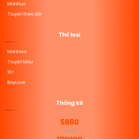
Manhua
Truyện theo dõi
Thể loại
Manhwa
Truyện Màu
18+
BoyLove
Thống kê
5680
TRUYỆN