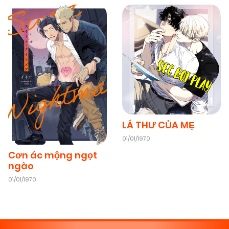
LÁ THƯ CỦA MẸ
01/01/1970
Cơn ác mộng ngọt
ngào
01/01/1970