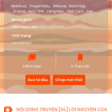
Manhua
,
Truyện Màu
,
GirlLove
,
Bách Hợp
,
Drama
,
Kịch Tính
,
Lãng Mạn
,
Tình Cảm
,
Yuri
,
Dưa Leo Truyện
Nhóm dịch
Tiệm sách nhỏ
Tình trạng
completed
0 Bình luận
0 Theo dõi
Đọc từ đầu
Chap mới nhất
NỘI DUNG TRUYỆN [GL] LỜI NGUYỀN CỦA