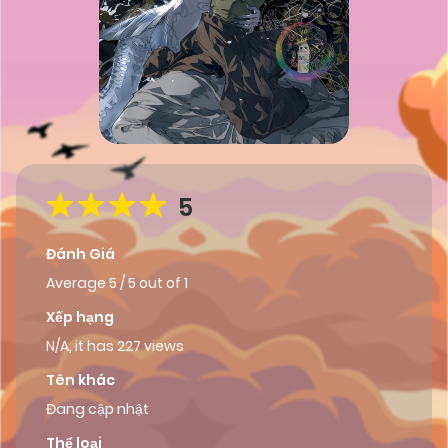
5
Đánh Giá
Average
5
/
5
out of
1
Xếp hạng
N/A, it has 227 views
Tên khác
Đang cập nhật
Thể loại