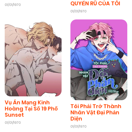
QUYẾN RŨ CỦA TÔI
01/01/1970
01/01/1970
Vụ Án Mạng Kinh
Tôi Phải Trở Thành
Hoàng Tại Số 19 Phố
Nhân Vật Đại Phản
Sunset
Diện
01/01/1970
01/01/1970