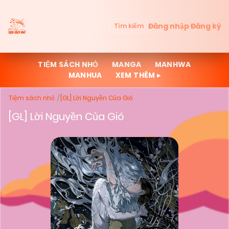
Đăng nhập
Đăng ký
Tìm kiếm
TIỆM SÁCH NHỎ
MANGA
MANHWA
MANHUA
XEM THÊM ▸
Tiệm sách nhỏ
[GL] Lời Nguyền Của Gió
[GL] Lời Nguyền Của Gió