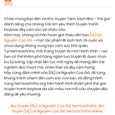
GIÓ
Chào mừng bạn đến với kho truyện Tiệm Sách Nhỏ – thế giới
dành riêng cho những trái tim yêu thích truyện tranh
boylove đầy cảm xúc và chiều sâu.
Hôm nay, chúng tôi hân hoan giới thiệu đến bạn
[GL] Lời
Nguyền Của Gió
– một tác phẩm BL kịch tính, lôi cuốn và
chứa đựng những cung bậc cảm xúc khó quên.
Tại tiemsachnho, mỗi trang truyện là một hành trình – nơi
bạn có thể khám phá hàng ngàn tựa truyện BL được chọn
lọc kỹ lưỡng, cập nhật liên tục mỗi ngày để mang đến trải
nghiệm đọc mượt mà, chân thật và đầy cảm hứng.
Hãy cùng đắm mình vào [GL] Lời Nguyền Của Gió, để từng
khung tranh chạm đến cảm xúc của bạn, và đồng hành
cùng tiemsachnho.org trên hành trình khám phá thế giới
truyện tranh boylove đa sắc màu, nơi mỗi câu chuyện đều
đáng để yêu thương.
đọc truyện [GL] Lời Nguyền Của Gió tiemsachnho
,
đọc
truyện [GL] Lời Nguyền Của Gió tiemsachnho online
,