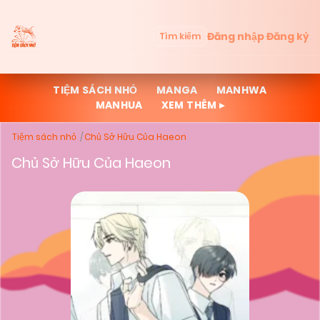
Đăng nhập
Đăng ký
Tìm kiếm
TIỆM SÁCH NHỎ
MANGA
MANHWA
MANHUA
XEM THÊM ▸
Tiệm sách nhỏ
Chủ Sở Hữu Của Haeon
Chủ Sở Hữu Của Haeon