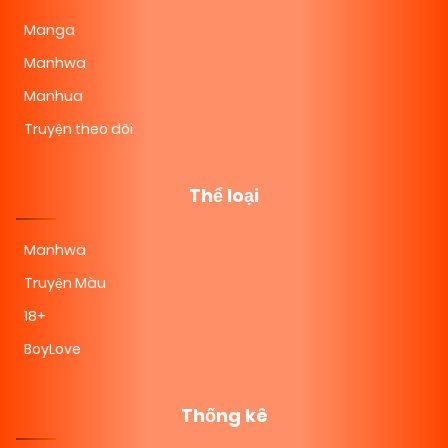
Manga
Manhwa
Manhua
Truyện theo dõi
Thể loại
Manhwa
Truyện Màu
18+
BoyLove
Thống kê