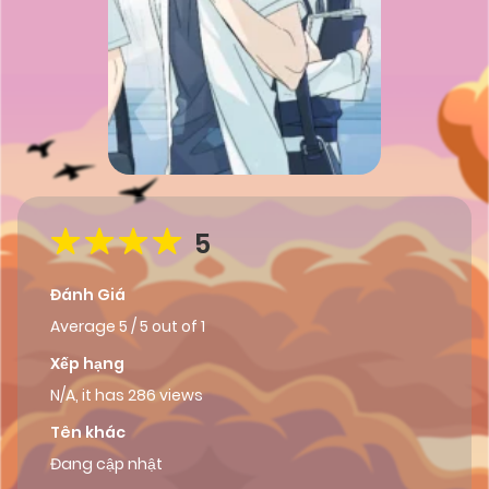
5
Đánh Giá
Average
5
/
5
out of
1
Xếp hạng
N/A, it has 286 views
Tên khác
Đang cập nhật