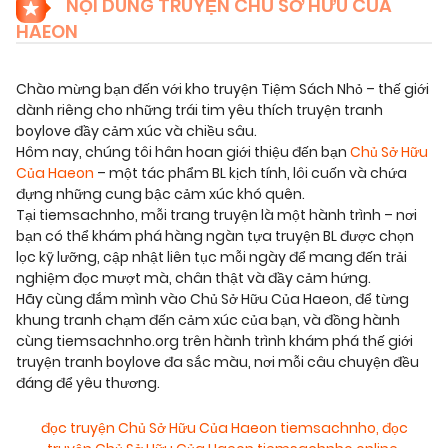
NỘI DUNG TRUYỆN CHỦ SỞ HỮU CỦA
HAEON
Chào mừng bạn đến với kho truyện Tiệm Sách Nhỏ – thế giới
dành riêng cho những trái tim yêu thích truyện tranh
boylove đầy cảm xúc và chiều sâu.
Hôm nay, chúng tôi hân hoan giới thiệu đến bạn
Chủ Sở Hữu
Của Haeon
– một tác phẩm BL kịch tính, lôi cuốn và chứa
đựng những cung bậc cảm xúc khó quên.
Tại tiemsachnho, mỗi trang truyện là một hành trình – nơi
bạn có thể khám phá hàng ngàn tựa truyện BL được chọn
lọc kỹ lưỡng, cập nhật liên tục mỗi ngày để mang đến trải
nghiệm đọc mượt mà, chân thật và đầy cảm hứng.
Hãy cùng đắm mình vào Chủ Sở Hữu Của Haeon, để từng
khung tranh chạm đến cảm xúc của bạn, và đồng hành
cùng tiemsachnho.org trên hành trình khám phá thế giới
truyện tranh boylove đa sắc màu, nơi mỗi câu chuyện đều
đáng để yêu thương.
đọc truyện Chủ Sở Hữu Của Haeon tiemsachnho
,
đọc