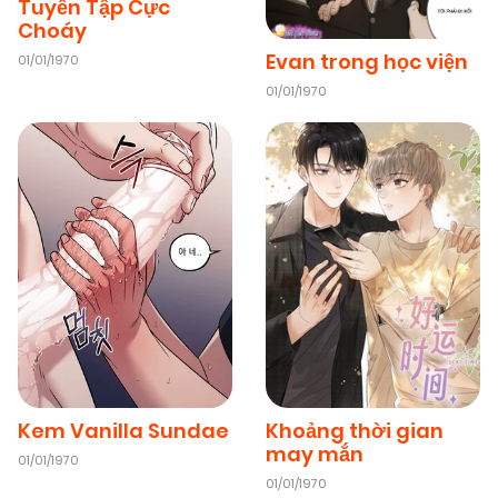
Tuyển Tập Cực
Choáy
Evan trong học viện
01/01/1970
01/01/1970
Kem Vanilla Sundae
Khoảng thời gian
may mắn
01/01/1970
01/01/1970