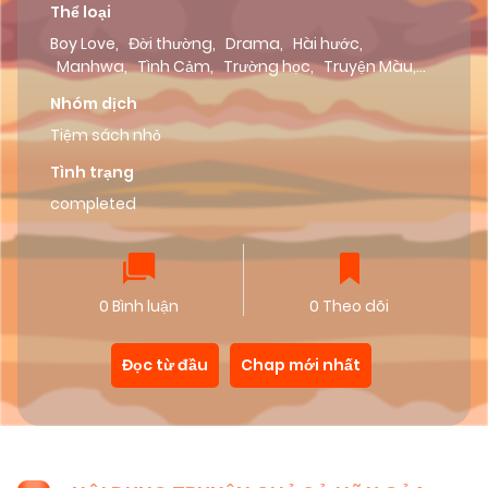
Thể loại
Boy Love
,
Đời thường
,
Drama
,
Hài hước
,
Manhwa
,
Tình Cảm
,
Trường học
,
Truyện Màu
,
Lazy Team
Nhóm dịch
Tiệm sách nhỏ
Tình trạng
completed
0 Bình luận
0 Theo dõi
Đọc từ đầu
Chap mới nhất