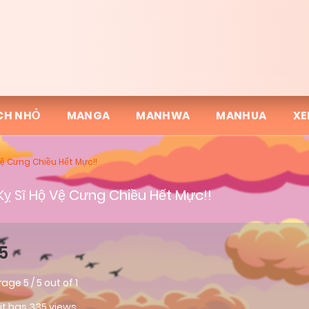
CH NHỎ
MANGA
MANHWA
MANHUA
XE
Vệ Cưng Chiều Hết Mực!!
Kỵ Sĩ Hộ Vệ Cưng Chiều Hết Mực!!
5
rage
5
/
5
out of
1
 it has 335 views