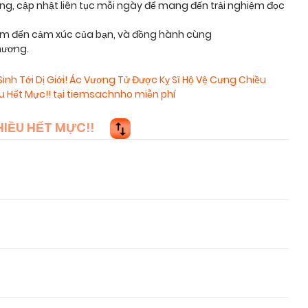
ỡng, cập nhật liên tục mỗi ngày để mang đến trải nghiệm đọc
chạm đến cảm xúc của bạn, và đồng hành cùng
hương.
inh Tới Dị Giới! Ác Vương Tử Được Kỵ Sĩ Hộ Vệ Cưng Chiều
ều Hết Mực!! tại tiemsachnho miễn phí
IỀU HẾT MỰC!!