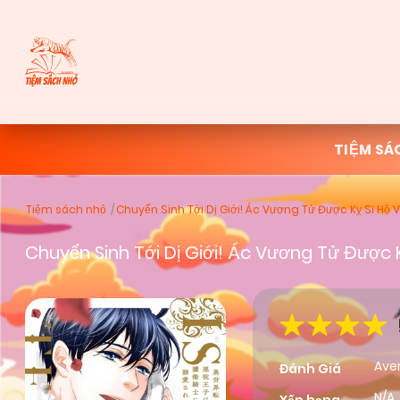
TIỆM SÁ
Tiệm sách nhỏ
Chuyển Sinh Tới Dị Giới! Ác Vương Tử Được Kỵ Sĩ Hộ 
Chuyển Sinh Tới Dị Giới! Ác Vương Tử Được 
Ave
Đánh Giá
N/A,