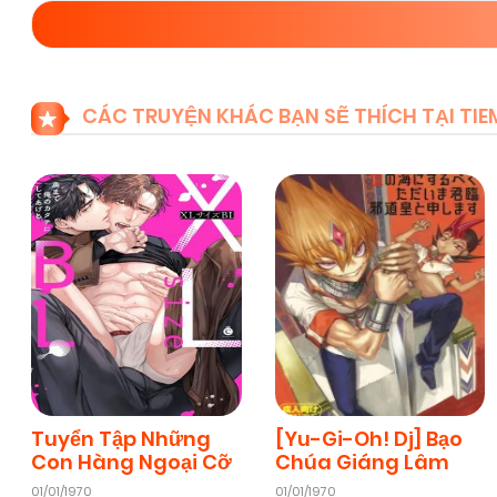
CÁC TRUYỆN KHÁC BẠN SẼ THÍCH TẠI T
Tuyển Tập Những
[Yu-Gi-Oh! Dj] Bạo
Con Hàng Ngoại Cỡ
Chúa Giáng Lâm
01/01/1970
01/01/1970