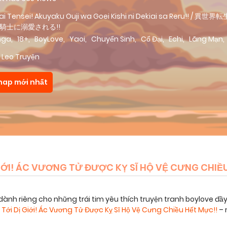
kai Tensei! Akuyaku Ouji wa Goei Kishi ni Dekiai sa Reru!! /
騎士に溺愛される!!
nga
,
18+
,
BoyLove
,
Yaoi
,
Chuyển Sinh
,
Cổ Đại
,
Echi
,
Lãng Mạn
,
 Leo Truyện
hap mới nhất
IỚI! ÁC VƯƠNG TỬ ĐƯỢC KỴ SĨ HỘ VỆ CƯNG CHIỀ
dành riêng cho những trái tim yêu thích truyện tranh boylove đầ
Tới Dị Giới! Ác Vương Tử Được Kỵ Sĩ Hộ Vệ Cưng Chiều Hết Mực!!
– 