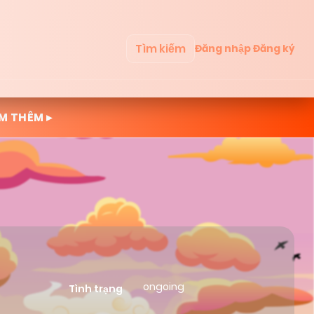
Tìm kiếm
Đăng nhập
Đăng ký
M THÊM ▸
ongoing
Tình trạng