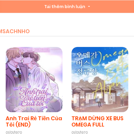
Tải thêm bình luận
IEMSACHNHO
Anh Trai Rẻ Tiền Của
TRẠM DỪNG XE BUS
Tôi (END)
OMEGA FULL
01/01/1970
01/01/1970