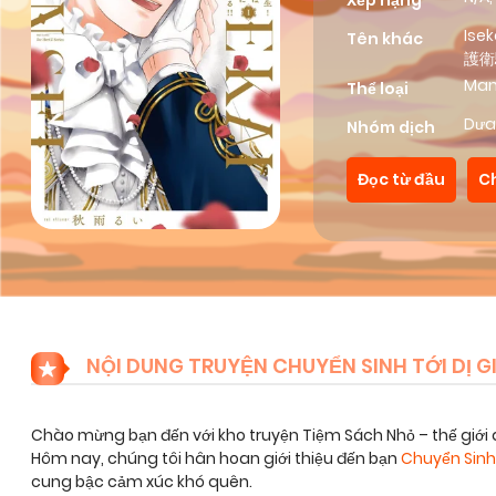
Xếp hạng
Ise
Tên khác
護衛
Ma
Thể loại
Dưa
Nhóm dịch
Đọc từ đầu
C
NỘI DUNG TRUYỆN CHUYỂN SINH TỚI DỊ G
Chào mừng bạn đến với kho truyện Tiệm Sách Nhỏ – thế giới 
Hôm nay, chúng tôi hân hoan giới thiệu đến bạn
Chuyển Sinh 
cung bậc cảm xúc khó quên.