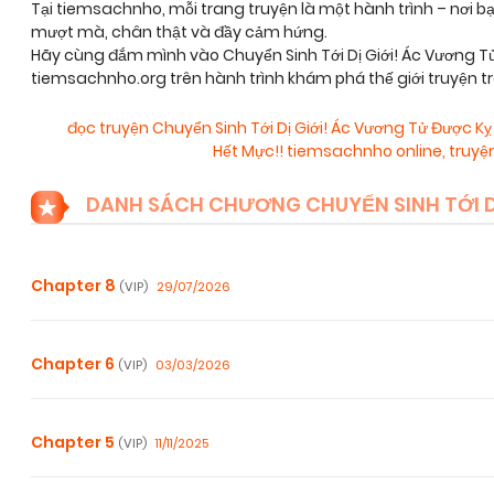
Tại tiemsachnho, mỗi trang truyện là một hành trình – nơi 
mượt mà, chân thật và đầy cảm hứng.
Hãy cùng đắm mình vào Chuyển Sinh Tới Dị Giới! Ác Vương T
tiemsachnho.org trên hành trình khám phá thế giới truyện 
đọc truyện Chuyển Sinh Tới Dị Giới! Ác Vương Tử Được K
Hết Mực!! tiemsachnho online
,
truyệ
DANH SÁCH CHƯƠNG CHUYỂN SINH TỚI DỊ
Chapter 8
29/07/2026
(VIP)
Chapter 6
03/03/2026
(VIP)
Chapter 5
11/11/2025
(VIP)