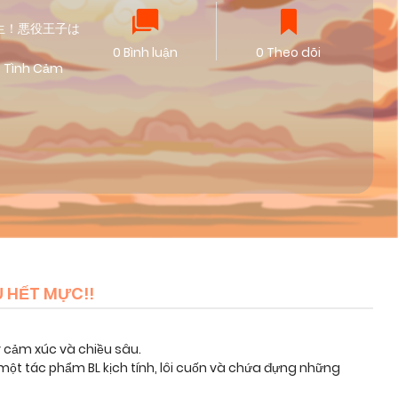
 異世界転生！悪役王子は
0 Bình luận
0 Theo dõi
Tình Cảm
U HẾT MỰC!!
y cảm xúc và chiều sâu.
một tác phẩm BL kịch tính, lôi cuốn và chứa đựng những