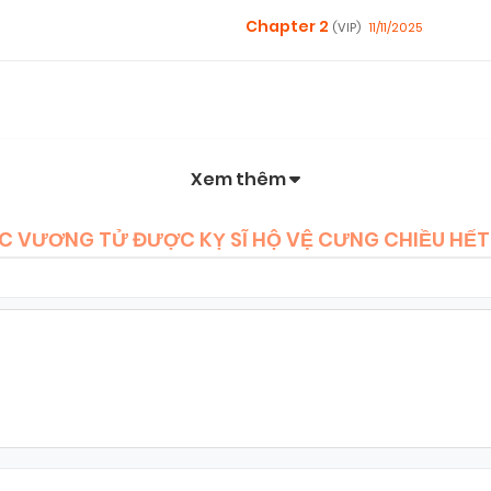
Chapter 2
11/11/2025
(VIP)
Xem thêm
! ÁC VƯƠNG TỬ ĐƯỢC KỴ SĨ HỘ VỆ CƯNG CHIỀU HẾT