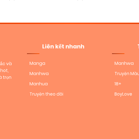
Liên kết nhanh
Manga
Manhwa
sắc và
hot,
Manhwa
Truyện Mà
 trọn
Manhua
18+
Truyện theo dõi
BoyLove