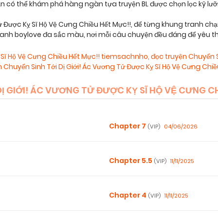
bạn có thể khám phá hàng ngàn tựa truyện BL được chọn lọc kỹ lư
ử Được Kỵ Sĩ Hộ Vệ Cưng Chiều Hết Mực!!, để từng khung tranh 
tranh boylove đa sắc màu, nơi mỗi câu chuyện đều đáng để yêu t
ỵ Sĩ Hộ Vệ Cưng Chiều Hết Mực!! tiemsachnho
,
đọc truyện Chuyển S
n Chuyển Sinh Tới Dị Giới! Ác Vương Tử Được Kỵ Sĩ Hộ Vệ Cưng Chi
 GIỚI! ÁC VƯƠNG TỬ ĐƯỢC KỴ SĨ HỘ VỆ CƯNG CH
Chapter 7
04/06/2026
(VIP)
Chapter 5.5
11/11/2025
(VIP)
Chapter 4
11/11/2025
(VIP)