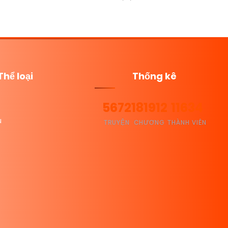
Thể loại
Thống kê
5672
181912
11634
u
TRUYỆN
CHƯƠNG
THÀNH VIÊN