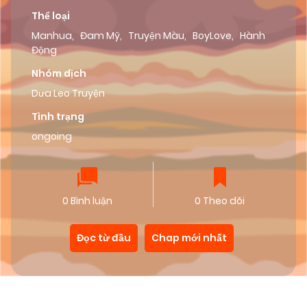
Thể loại
Manhua
,
Đam Mỹ
,
Truyện Màu
,
BoyLove
,
Hành
Động
Nhóm dịch
Dưa Leo Truyện
Tình trạng
ongoing
0 Bình luận
0 Theo dõi
Đọc từ đầu
Chap mới nhất