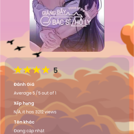
5
Đánh Giá
Average
5
/
5
out of
1
Xếp hạng
N/A, it has 3212 views
Tên khác
Đang cập nhật