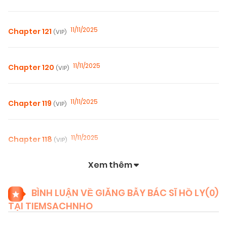
11/11/2025
Chapter 121
(VIP)
11/11/2025
Chapter 120
(VIP)
11/11/2025
Chapter 119
(VIP)
11/11/2025
Chapter 118
(VIP)
Xem thêm
11/11/2025
Chapter 117
(VIP)
BÌNH LUẬN VỀ GIĂNG BẪY BÁC SĨ HỒ LY(
0
)
TẠI TIEMSACHNHO
11/11/2025
Chapter 116
(VIP)