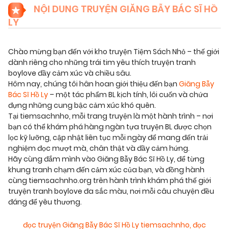
NỘI DUNG TRUYỆN GIĂNG BẪY BÁC SĨ HỒ
LY
Chào mừng bạn đến với kho truyện Tiệm Sách Nhỏ – thế giới
dành riêng cho những trái tim yêu thích truyện tranh
boylove đầy cảm xúc và chiều sâu.
Hôm nay, chúng tôi hân hoan giới thiệu đến bạn
Giăng Bẫy
Bác Sĩ Hồ Ly
– một tác phẩm BL kịch tính, lôi cuốn và chứa
đựng những cung bậc cảm xúc khó quên.
Tại tiemsachnho, mỗi trang truyện là một hành trình – nơi
bạn có thể khám phá hàng ngàn tựa truyện BL được chọn
lọc kỹ lưỡng, cập nhật liên tục mỗi ngày để mang đến trải
nghiệm đọc mượt mà, chân thật và đầy cảm hứng.
Hãy cùng đắm mình vào Giăng Bẫy Bác Sĩ Hồ Ly, để từng
khung tranh chạm đến cảm xúc của bạn, và đồng hành
cùng tiemsachnho.org trên hành trình khám phá thế giới
truyện tranh boylove đa sắc màu, nơi mỗi câu chuyện đều
đáng để yêu thương.
đọc truyện Giăng Bẫy Bác Sĩ Hồ Ly tiemsachnho
,
đọc