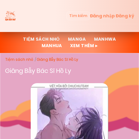
Đăng nhập
Đăng ký
Tìm kiếm
TIỆM SÁCH NHỎ
MANGA
MANHWA
MANHUA
XEM THÊM ▸
Tiệm sách nhỏ
Giăng Bẫy Bác Sĩ Hồ Ly
Giăng Bẫy Bác Sĩ Hồ Ly