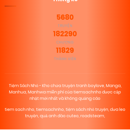
5680
TRUYỆN
182290
CHƯƠNG
11829
THÀNH VIÊN
Tiệm Sách Nhỏ - Kho chứa truyện tranh boylove, Manga,
Manhua, Manhwa miễn phí của tiemsachnho được cập
nhật mới nhất và không quảng cáo
tiem sach nho
,
tiemsachnho
,
tiệm sách nhỏ truyện
,
dưa leo
truyện
,
quả anh đào cuteo
,
roadsteam
,