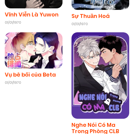
Vĩnh Viễn Là Yuwon
Sự Thuần Hoá
01/01/1970
01/01/1970
Vụ bê bối của Beta
01/01/1970
Nghe Nói Có Ma
Trong Phòng CLB