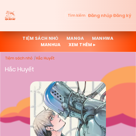
Đăng nhập
Đăng ký
Tìm kiếm
TIỆM SÁCH NHỎ
MANGA
MANHWA
MANHUA
XEM THÊM ▸
Tiệm sách nhỏ
Hắc Huyết
Hắc Huyết