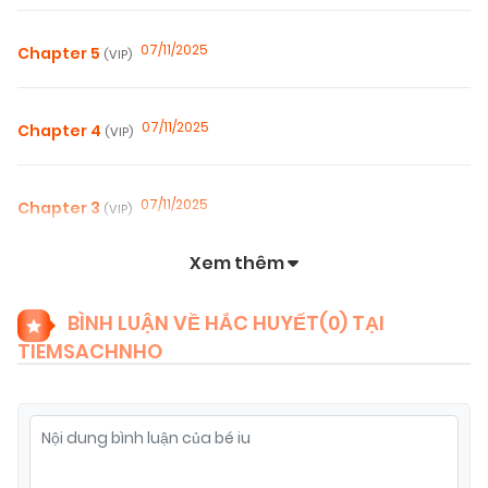
07/11/2025
Chapter 5
(VIP)
07/11/2025
Chapter 4
(VIP)
07/11/2025
Chapter 3
(VIP)
Xem thêm
07/11/2025
Chapter 2
(VIP)
BÌNH LUẬN VỀ HẮC HUYẾT(
0
) TẠI
TIEMSACHNHO
07/11/2025
Chapter 1
(VIP)