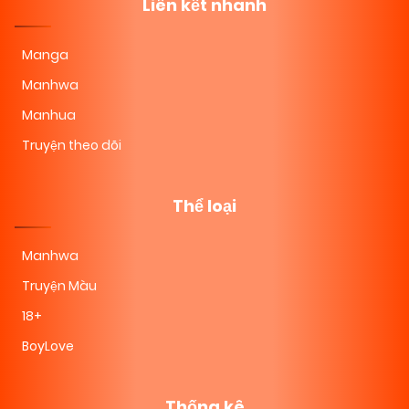
Liên kết nhanh
Manga
Manhwa
Manhua
Truyện theo dõi
Thể loại
Manhwa
Truyện Màu
18+
BoyLove
Thống kê