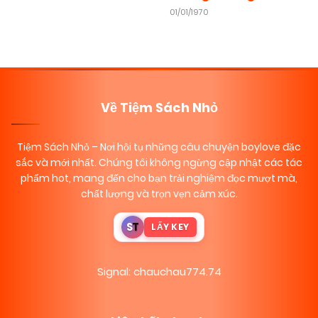
01/01/1970
Về Tiệm Sách Nhỏ
Tiệm Sách Nhỏ
– Nơi hội tụ những câu chuyện boylove đặc
sắc và mới nhất. Chúng tôi không ngừng cập nhật các tác
phẩm hot, mang đến cho bạn trải nghiệm đọc mượt mà,
chất lượng và trọn vẹn cảm xúc.
S
T
LẤY KEY
Signal: chauchau774.74