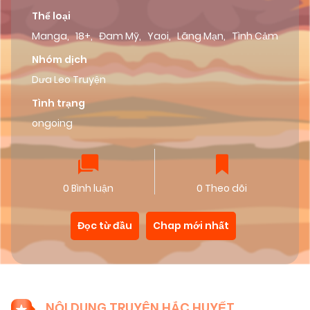
Thể loại
Manga
,
18+
,
Đam Mỹ
,
Yaoi
,
Lãng Mạn
,
Tình Cảm
Nhóm dịch
Dưa Leo Truyện
Tình trạng
ongoing
0 Bình luận
0 Theo dõi
Đọc từ đầu
Chap mới nhất
NỘI DUNG TRUYỆN HẮC HUYẾT