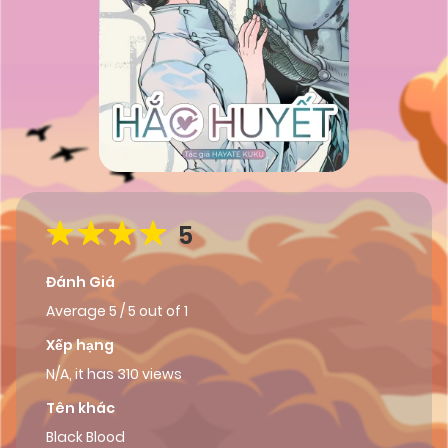
5
Đánh Giá
Average
5
/
5
out of
1
Xếp hạng
N/A, it has 310 views
Tên khác
Black Blood