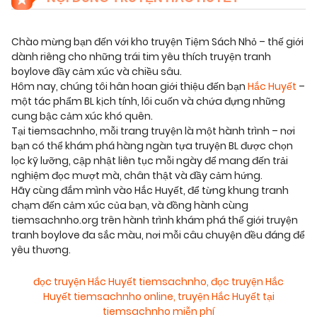
Chào mừng bạn đến với kho truyện Tiệm Sách Nhỏ – thế giới
dành riêng cho những trái tim yêu thích truyện tranh
boylove đầy cảm xúc và chiều sâu.
Hôm nay, chúng tôi hân hoan giới thiệu đến bạn
Hắc Huyết
–
một tác phẩm BL kịch tính, lôi cuốn và chứa đựng những
cung bậc cảm xúc khó quên.
Tại tiemsachnho, mỗi trang truyện là một hành trình – nơi
bạn có thể khám phá hàng ngàn tựa truyện BL được chọn
lọc kỹ lưỡng, cập nhật liên tục mỗi ngày để mang đến trải
nghiệm đọc mượt mà, chân thật và đầy cảm hứng.
Hãy cùng đắm mình vào Hắc Huyết, để từng khung tranh
chạm đến cảm xúc của bạn, và đồng hành cùng
tiemsachnho.org trên hành trình khám phá thế giới truyện
tranh boylove đa sắc màu, nơi mỗi câu chuyện đều đáng để
yêu thương.
đọc truyện Hắc Huyết tiemsachnho
,
đọc truyện Hắc
Huyết tiemsachnho online
,
truyện Hắc Huyết tại
tiemsachnho miễn phí