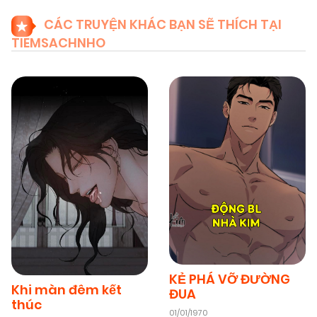
CÁC TRUYỆN KHÁC BẠN SẼ THÍCH TẠI
TIEMSACHNHO
KẺ PHÁ VỠ ĐƯỜNG
Khi màn đêm kết
ĐUA
thúc
01/01/1970