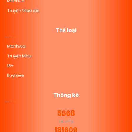
Manhua
Truyện theo dõi
Thể loại
Manhwa
Truyện Màu
18+
BoyLove
Thống kê
5668
TRUYỆN
181609