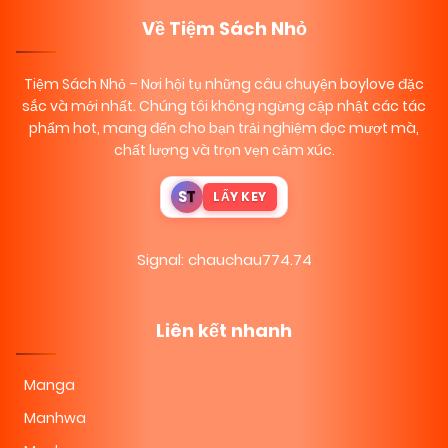
Về Tiệm Sách Nhỏ
Tiệm Sách Nhỏ
– Nơi hội tụ những câu chuyện boylove đặc
sắc và mới nhất. Chúng tôi không ngừng cập nhật các tác
phẩm hot, mang đến cho bạn trải nghiệm đọc mượt mà,
chất lượng và trọn vẹn cảm xúc.
S
T
LẤY KEY
Signal: chauchau774.74
Liên kết nhanh
Manga
Manhwa