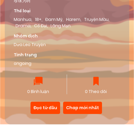
珍珠为聘
Thể loại
Manhua
,
18+
,
Đam Mỹ
,
Harem
,
Truyện Màu
,
Drama
,
Cổ Đại
,
Lãng Mạn
Nhóm dịch
Dưa Leo Truyện
Tình trạng
ongoing
0 Bình luận
0 Theo dõi
Đọc từ đầu
Chap mới nhất