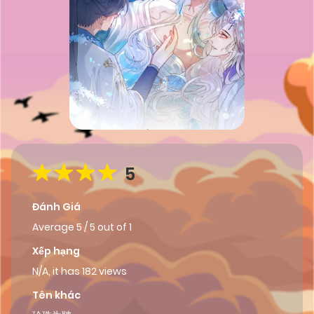
5
Đánh Giá
Average
5
/
5
out of
1
Xếp hạng
N/A, it has 182 views
Tên khác