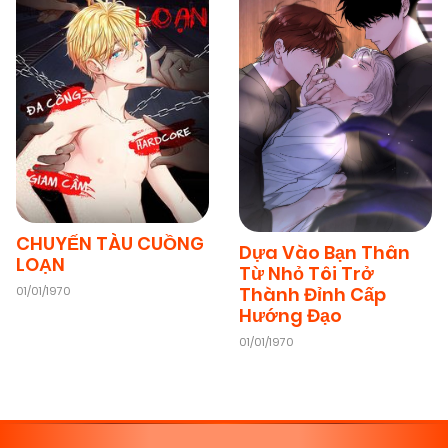
CHUYẾN TÀU CUỒNG
Dựa Vào Bạn Thân
LOẠN
Từ Nhỏ Tôi Trở
Thành Đỉnh Cấp
01/01/1970
Hướng Đạo
01/01/1970