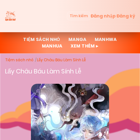
Đăng nhập
Đăng ký
Tìm kiếm
TIỆM SÁCH NHỎ
MANGA
MANHWA
MANHUA
XEM THÊM ▸
Tiệm sách nhỏ
Lấy Châu Báu Làm Sính Lễ
Lấy Châu Báu Làm Sính Lễ