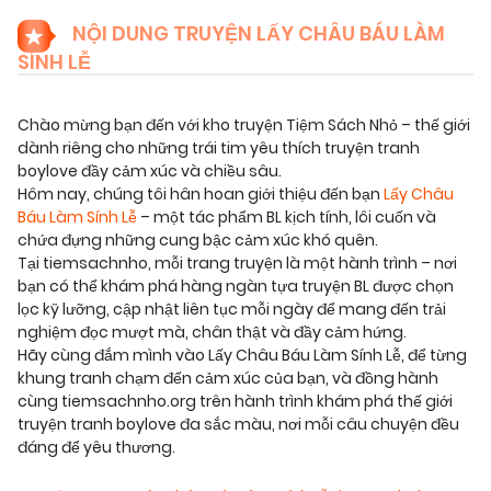
NỘI DUNG TRUYỆN LẤY CHÂU BÁU LÀM
SÍNH LỄ
Chào mừng bạn đến với kho truyện Tiệm Sách Nhỏ – thế giới
dành riêng cho những trái tim yêu thích truyện tranh
boylove đầy cảm xúc và chiều sâu.
Hôm nay, chúng tôi hân hoan giới thiệu đến bạn
Lấy Châu
Báu Làm Sính Lễ
– một tác phẩm BL kịch tính, lôi cuốn và
chứa đựng những cung bậc cảm xúc khó quên.
Tại tiemsachnho, mỗi trang truyện là một hành trình – nơi
bạn có thể khám phá hàng ngàn tựa truyện BL được chọn
lọc kỹ lưỡng, cập nhật liên tục mỗi ngày để mang đến trải
nghiệm đọc mượt mà, chân thật và đầy cảm hứng.
Hãy cùng đắm mình vào Lấy Châu Báu Làm Sính Lễ, để từng
khung tranh chạm đến cảm xúc của bạn, và đồng hành
cùng tiemsachnho.org trên hành trình khám phá thế giới
truyện tranh boylove đa sắc màu, nơi mỗi câu chuyện đều
đáng để yêu thương.