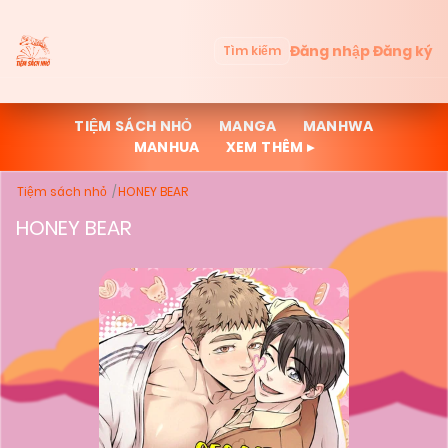
Đăng nhập
Đăng ký
Tìm kiếm
TIỆM SÁCH NHỎ
MANGA
MANHWA
MANHUA
XEM THÊM ▸
Tiệm sách nhỏ
HONEY BEAR
HONEY BEAR