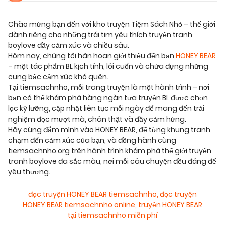
Chào mừng bạn đến với kho truyện Tiệm Sách Nhỏ – thế giới
dành riêng cho những trái tim yêu thích truyện tranh
boylove đầy cảm xúc và chiều sâu.
Hôm nay, chúng tôi hân hoan giới thiệu đến bạn
HONEY BEAR
– một tác phẩm BL kịch tính, lôi cuốn và chứa đựng những
cung bậc cảm xúc khó quên.
Tại tiemsachnho, mỗi trang truyện là một hành trình – nơi
bạn có thể khám phá hàng ngàn tựa truyện BL được chọn
lọc kỹ lưỡng, cập nhật liên tục mỗi ngày để mang đến trải
nghiệm đọc mượt mà, chân thật và đầy cảm hứng.
Hãy cùng đắm mình vào HONEY BEAR, để từng khung tranh
chạm đến cảm xúc của bạn, và đồng hành cùng
tiemsachnho.org trên hành trình khám phá thế giới truyện
tranh boylove đa sắc màu, nơi mỗi câu chuyện đều đáng để
yêu thương.
đọc truyện HONEY BEAR tiemsachnho
,
đọc truyện
HONEY BEAR tiemsachnho online
,
truyện HONEY BEAR
tại tiemsachnho miễn phí