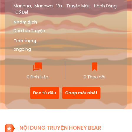
Manhua
,
Manhwa
,
18+
,
Truyện Màu
,
Hành Động
,
Cổ Đại
Nhóm dịch
Dưa Leo Truyện
Tình trạng
ongoing
0 Bình luận
0 Theo dõi
Đọc từ đầu
Chap mới nhất
NỘI DUNG TRUYỆN HONEY BEAR