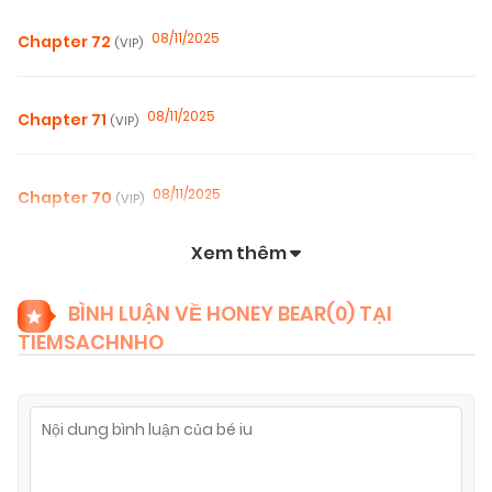
08/11/2025
Chapter 72
(VIP)
08/11/2025
Chapter 71
(VIP)
08/11/2025
Chapter 70
(VIP)
Xem thêm
08/11/2025
Chapter 69
(VIP)
BÌNH LUẬN VỀ HONEY BEAR(
0
) TẠI
TIEMSACHNHO
08/11/2025
Chapter 68
(VIP)
08/11/2025
Chapter 67
(VIP)