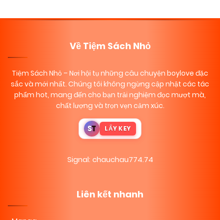
08/11/2025
Chapter 47
(VIP)
08/11/2025
Về Tiệm Sách Nhỏ
Chapter 46
(VIP)
Tiệm Sách Nhỏ
– Nơi hội tụ những câu chuyện boylove đặc
08/11/2025
Chapter 45
(VIP)
sắc và mới nhất. Chúng tôi không ngừng cập nhật các tác
phẩm hot, mang đến cho bạn trải nghiệm đọc mượt mà,
chất lượng và trọn vẹn cảm xúc.
08/11/2025
Chapter 44
(VIP)
S
T
LẤY KEY
08/11/2025
Chapter 43
(VIP)
Signal: chauchau774.74
08/11/2025
Chapter 42
(VIP)
Liên kết nhanh
08/11/2025
Chapter 41