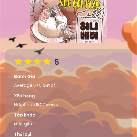
5
Đánh Giá
Average
5
/
5
out of
1
Xếp hạng
N/A, it has 1807 views
Tên khác
mật gấu
Thể loại