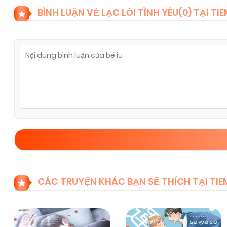
BÌNH LUẬN VỀ LẠC LỐI TÌNH YÊU(
0
) TẠI T
CÁC TRUYỆN KHÁC BẠN SẼ THÍCH TẠI T