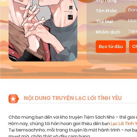
Xếp hạng
Đan
Tên khác
Ma
Thể loại
Tiệ
Nhóm dịch
Đọc từ đầu
C
NỘI DUNG TRUYỆN LẠC LỐI TÌNH YÊU
Chào mừng bạn đến với kho truyện Tiệm Sách Nhỏ – thế giới 
Hôm nay, chúng tôi hân hoan giới thiệu đến bạn
Lạc Lối Tình
Tại tiemsachnho, mỗi trang truyện là một hành trình – nơi 
mượt mà, chân thật và đầy cảm hứng.