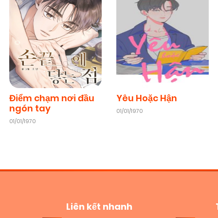
Điểm chạm nơi đầu
Yêu Hoặc Hận
ngón tay
01/01/1970
01/01/1970
Liên kết nhanh