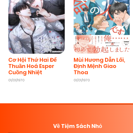
Cơ Hội Thứ Hai Để
Mùi Hương Dẫn Lối,
Thuần Hoá Esper
Định Mệnh Giao
Cuồng Nhiệt
Thoa
01/01/1970
01/01/1970
Về Tiệm Sách Nhỏ