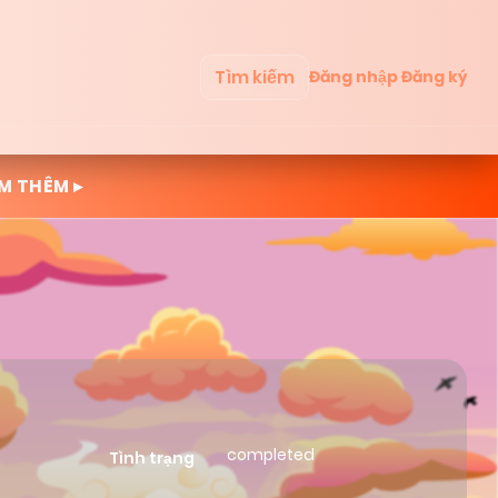
Tìm kiếm
Đăng nhập
Đăng ký
M THÊM ▸
completed
Tình trạng