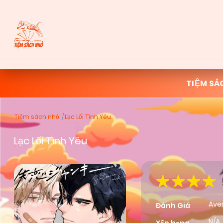
TIỆM SÁ
Tiệm sách nhỏ
Lạc Lối Tình Yêu
Lạc Lối Tình Yêu
Ave
Đánh Giá
N/A,