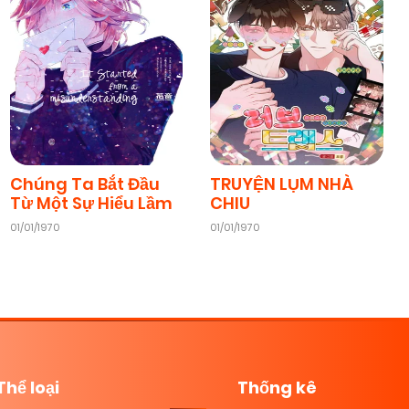
Chúng Ta Bắt Đầu
TRUYỆN LỤM NHÀ
Từ Một Sự Hiểu Lầm
CHIU
01/01/1970
01/01/1970
Thể loại
Thống kê