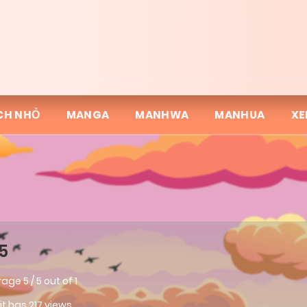
CH NHỎ
MANGA
MANHWA
MANHUA
XE
5
rage
5
/
5
out of
1
 it has 217 views