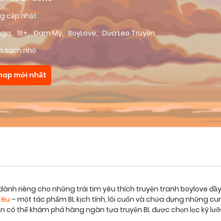
g cập nhật
nga
,
18+
,
Đam Mỹ
,
BoyLove
,
Dưa Leo Truyện
m sách nhỏ
hap mới nhất
dành riêng cho những trái tim yêu thích truyện tranh boylove đầ
 Yêu
– một tác phẩm BL kịch tính, lôi cuốn và chứa đựng những c
bạn có thể khám phá hàng ngàn tựa truyện BL được chọn lọc kỹ lư