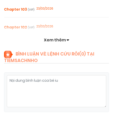
23/03/2026
Chapter 103
(VIP)
23/03/2026
Chapter 102
(VIP)
Xem thêm
23/03/2026
Chapter 101
(VIP)
BÌNH LUẬN VỀ LỆNH CỨU RỖI(
0
) TẠI
TIEMSACHNHO
01/03/2026
Chapter 100
(VIP)
26/02/2026
Chapter 99
(VIP)
17/02/2026
Chapter 98
(VIP)