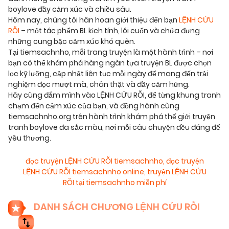
boylove đầy cảm xúc và chiều sâu.
Hôm nay, chúng tôi hân hoan giới thiệu đến bạn
LỆNH CỨU
RỖI
– một tác phẩm BL kịch tính, lôi cuốn và chứa đựng
những cung bậc cảm xúc khó quên.
Tại tiemsachnho, mỗi trang truyện là một hành trình – nơi
bạn có thể khám phá hàng ngàn tựa truyện BL được chọn
lọc kỹ lưỡng, cập nhật liên tục mỗi ngày để mang đến trải
nghiệm đọc mượt mà, chân thật và đầy cảm hứng.
Hãy cùng đắm mình vào LỆNH CỨU RỖI, để từng khung tranh
chạm đến cảm xúc của bạn, và đồng hành cùng
tiemsachnho.org trên hành trình khám phá thế giới truyện
tranh boylove đa sắc màu, nơi mỗi câu chuyện đều đáng để
yêu thương.
đọc truyện LỆNH CỨU RỖI tiemsachnho
,
đọc truyện
LỆNH CỨU RỖI tiemsachnho online
,
truyện LỆNH CỨU
RỖI tại tiemsachnho miễn phí
DANH SÁCH CHƯƠNG LỆNH CỨU RỖI