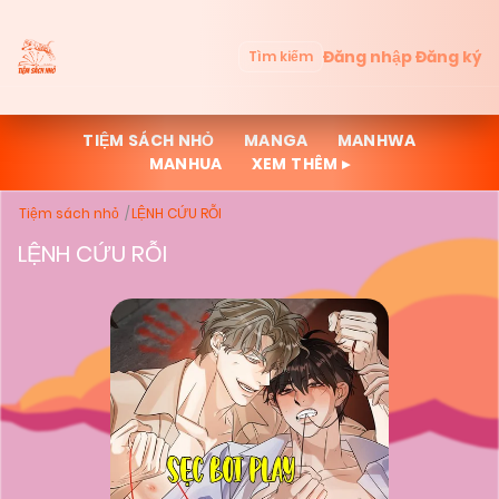
Đăng nhập
Đăng ký
Tìm kiếm
TIỆM SÁCH NHỎ
MANGA
MANHWA
MANHUA
XEM THÊM ▸
Tiệm sách nhỏ
LỆNH CỨU RỖI
LỆNH CỨU RỖI