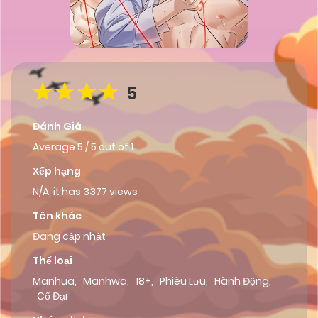
5
Đánh Giá
Average
5
/
5
out of
1
Xếp hạng
N/A, it has 3377 views
Tên khác
Đang cập nhật
Thể loại
Manhua
,
Manhwa
,
18+
,
Phiêu Lưu
,
Hành Động
,
Cổ Đại