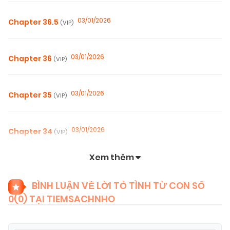
03/01/2026
Chapter 36.5
(VIP)
03/01/2026
Chapter 36
(VIP)
03/01/2026
Chapter 35
(VIP)
03/01/2026
Chapter 34
(VIP)
Xem thêm
03/01/2026
Chapter 33
(VIP)
BÌNH LUẬN VỀ LỜI TỎ TÌNH TỪ CON SỐ
0(
0
) TẠI TIEMSACHNHO
03/01/2026
Chapter 32
(VIP)