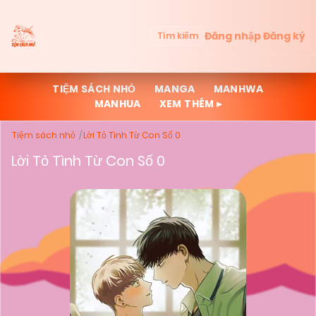
Đăng nhập
Đăng ký
Tìm kiếm
TIỆM SÁCH NHỎ
MANGA
MANHWA
MANHUA
XEM THÊM ▸
Tiệm sách nhỏ
Lời Tỏ Tình Từ Con Số 0
Lời Tỏ Tình Từ Con Số 0