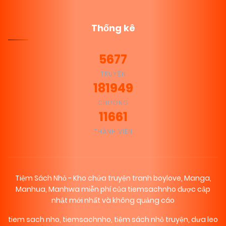
03/01/2026
Thống kê
Chapter 0
(VIP)
5677
TRUYỆN
181949
CHƯƠNG
11661
THÀNH VIÊN
Tiệm Sách Nhỏ - Kho chứa truyện tranh boylove, Manga,
Manhua, Manhwa miễn phí của tiemsachnho được cập
nhật mới nhất và không quảng cáo
tiem sach nho
,
tiemsachnho
,
tiệm sách nhỏ truyện
,
dưa leo