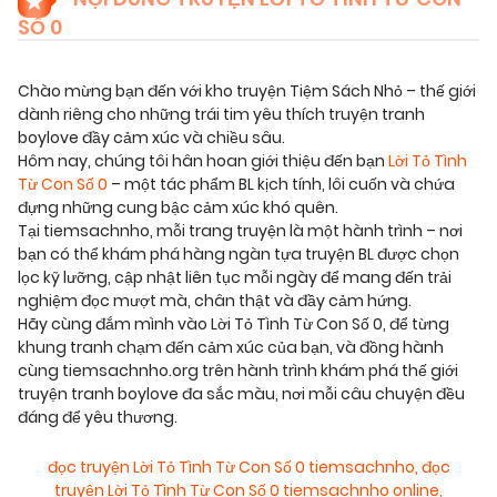
SỐ 0
Chào mừng bạn đến với kho truyện Tiệm Sách Nhỏ – thế giới
dành riêng cho những trái tim yêu thích truyện tranh
boylove đầy cảm xúc và chiều sâu.
Hôm nay, chúng tôi hân hoan giới thiệu đến bạn
Lời Tỏ Tình
Từ Con Số 0
– một tác phẩm BL kịch tính, lôi cuốn và chứa
đựng những cung bậc cảm xúc khó quên.
Tại tiemsachnho, mỗi trang truyện là một hành trình – nơi
bạn có thể khám phá hàng ngàn tựa truyện BL được chọn
lọc kỹ lưỡng, cập nhật liên tục mỗi ngày để mang đến trải
nghiệm đọc mượt mà, chân thật và đầy cảm hứng.
Hãy cùng đắm mình vào Lời Tỏ Tình Từ Con Số 0, để từng
khung tranh chạm đến cảm xúc của bạn, và đồng hành
cùng tiemsachnho.org trên hành trình khám phá thế giới
truyện tranh boylove đa sắc màu, nơi mỗi câu chuyện đều
đáng để yêu thương.
đọc truyện Lời Tỏ Tình Từ Con Số 0 tiemsachnho
,
đọc
truyện Lời Tỏ Tình Từ Con Số 0 tiemsachnho online
,