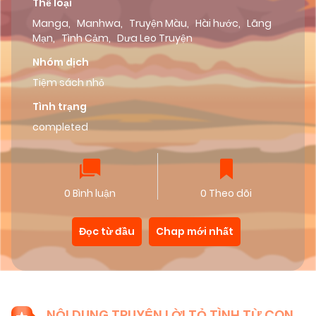
Thể loại
Manga
,
Manhwa
,
Truyện Màu
,
Hài hước
,
Lãng
Mạn
,
Tình Cảm
,
Dưa Leo Truyện
Nhóm dịch
Tiệm sách nhỏ
Tình trạng
completed
0 Bình luận
0 Theo dõi
Đọc từ đầu
Chap mới nhất
NỘI DUNG TRUYỆN LỜI TỎ TÌNH TỪ CON