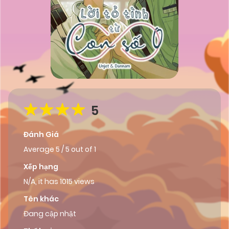
5
Đánh Giá
Average
5
/
5
out of
1
Xếp hạng
N/A, it has 1015 views
Tên khác
Đang cập nhật