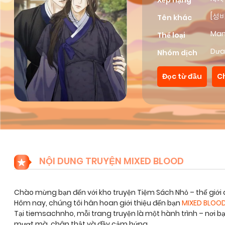
Xếp hạng
[성
Tên khác
Ma
Thể loại
Dưa
Nhóm dịch
Đọc từ đầu
C
NỘI DUNG TRUYỆN MIXED BLOOD
Chào mừng bạn đến với kho truyện Tiệm Sách Nhỏ – thế giới 
Hôm nay, chúng tôi hân hoan giới thiệu đến bạn
MIXED BLOO
Tại tiemsachnho, mỗi trang truyện là một hành trình – nơi 
mượt mà, chân thật và đầy cảm hứng.