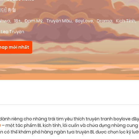
비단] 환혈
nhwa
,
18+
,
Đam Mỹ
,
Truyện Màu
,
BoyLove
,
Drama
,
Kịch Tính
,
 Leo Truyện
hap mới nhất
dành riêng cho những trái tim yêu thích truyện tranh boylove đầ
D
– một tác phẩm BL kịch tính, lôi cuốn và chứa đựng những cung
bạn có thể khám phá hàng ngàn tựa truyện BL được chọn lọc kỹ lư