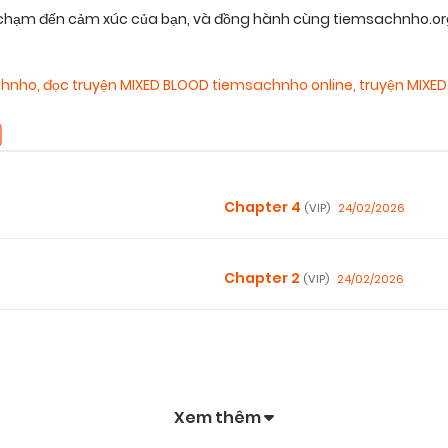
hạm đến cảm xúc của bạn, và đồng hành cùng tiemsachnho.org t
chnho
,
đọc truyện MIXED BLOOD tiemsachnho online
,
truyện MIXED
Chapter 4
24/02/2026
(VIP)
Chapter 2
24/02/2026
(VIP)
Xem thêm