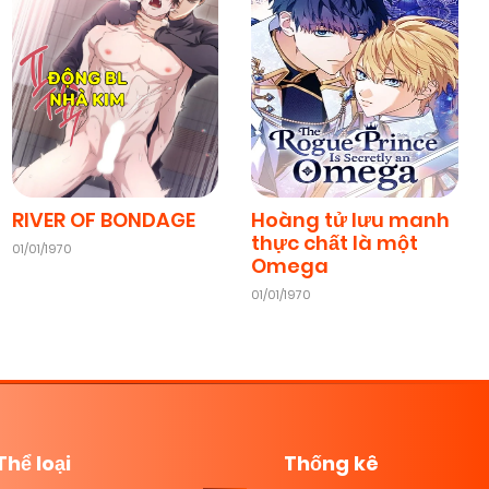
RIVER OF BONDAGE
Hoàng tử lưu manh
thực chất là một
01/01/1970
Omega
01/01/1970
Thể loại
Thống kê