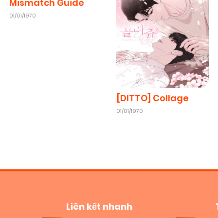
Mismatch Guide
01/01/1970
[DITTO] Collage
01/01/1970
Liên kết nhanh