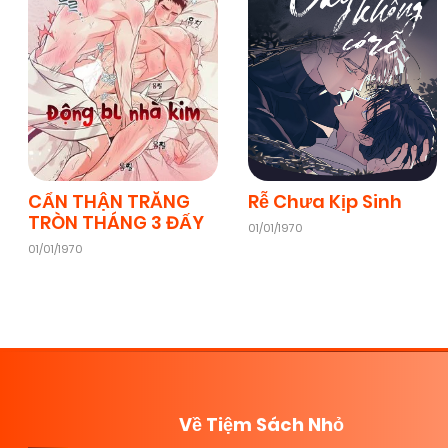
CẨN THẬN TRĂNG
Rễ Chưa Kịp Sinh
TRÒN THÁNG 3 ĐẤY
01/01/1970
01/01/1970
Về Tiệm Sách Nhỏ