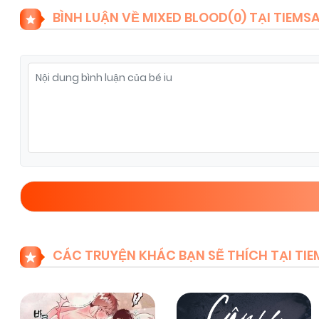
BÌNH LUẬN VỀ MIXED BLOOD(
0
) TẠI TIEM
CÁC TRUYỆN KHÁC BẠN SẼ THÍCH TẠI T