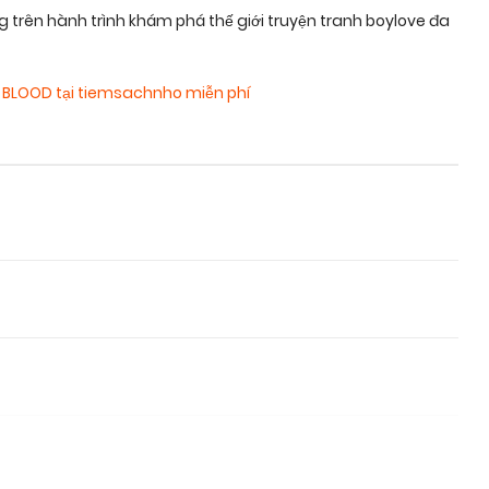
rên hành trình khám phá thế giới truyện tranh boylove đa
 BLOOD tại tiemsachnho miễn phí