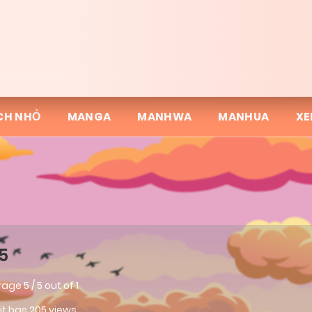
CH NHỎ
MANGA
MANHWA
MANHUA
XE
5
rage
5
/
5
out of
1
 it has 205 views