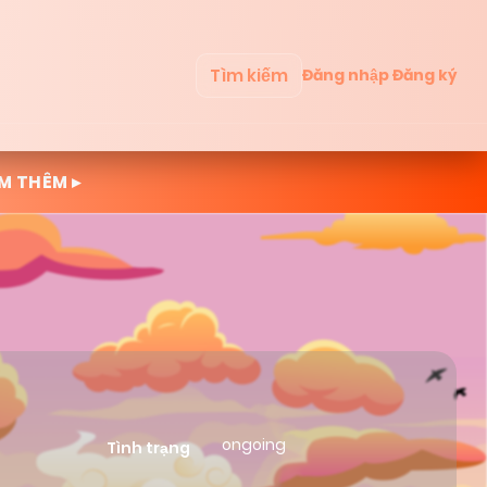
Tìm kiếm
Đăng nhập
Đăng ký
M THÊM ▸
ongoing
Tình trạng