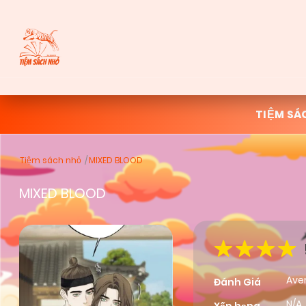
TIỆM SÁ
Tiệm sách nhỏ
MIXED BLOOD
MIXED BLOOD
Ave
Đánh Giá
N/A,