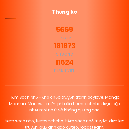
Thống kê
5669
TRUYỆN
181673
CHƯƠNG
11624
THÀNH VIÊN
Tiệm Sách Nhỏ - Kho chứa truyện tranh boylove, Manga,
Manhua, Manhwa miễn phí của tiemsachnho được cập
nhật mới nhất và không quảng cáo
tiem sach nho
,
tiemsachnho
,
tiệm sách nhỏ truyện
,
dưa leo
truyện
,
quả anh đào cuteo
,
roadsteam
,