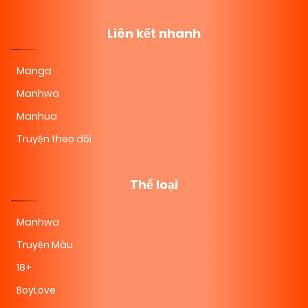
Liên kết nhanh
Manga
Manhwa
Manhua
Truyện theo dõi
Thể loại
Manhwa
Truyện Màu
18+
BoyLove