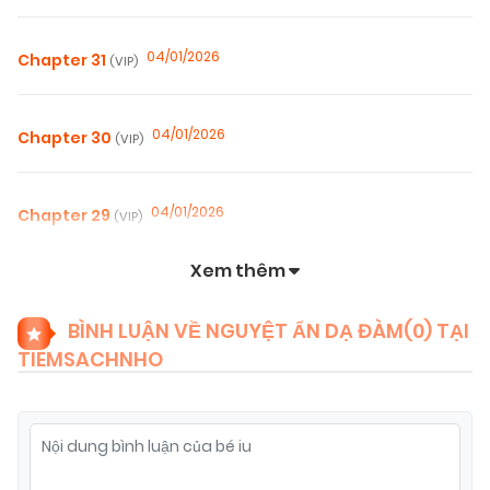
04/01/2026
Chapter 31
(VIP)
04/01/2026
Chapter 30
(VIP)
04/01/2026
Chapter 29
(VIP)
Xem thêm
04/01/2026
Chapter 28
(VIP)
BÌNH LUẬN VỀ NGUYỆT ẨN DẠ ĐÀM(
0
) TẠI
TIEMSACHNHO
04/01/2026
Chapter 27
(VIP)
04/01/2026
Chapter 26
(VIP)