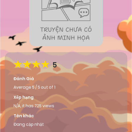
5
Đánh Giá
Average
5
/
5
out of
1
Xếp hạng
N/A, it has 725 views
Tên khác
Đang cập nhật