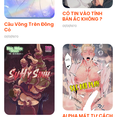
CÓ TIN VÀO TÍNH
04/01/2026
Chapter 12
(VIP)
BẢN ÁC KHÔNG ?
Cầu Vồng Trên Đồng
01/01/1970
Cỏ
04/01/2026
Chapter 11
(VIP)
01/01/1970
04/01/2026
Chapter 10
(VIP)
04/01/2026
Chapter 9
(VIP)
04/01/2026
Chapter 8
(VIP)
04/01/2026
Chapter 7
(VIP)
ALPHA MẤT TƯ CÁCH