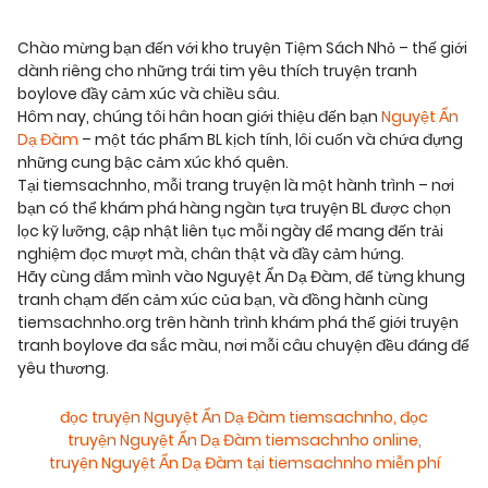
Chào mừng bạn đến với kho truyện Tiệm Sách Nhỏ – thế giới
dành riêng cho những trái tim yêu thích truyện tranh
boylove đầy cảm xúc và chiều sâu.
Hôm nay, chúng tôi hân hoan giới thiệu đến bạn
Nguyệt Ẩn
Dạ Đàm
– một tác phẩm BL kịch tính, lôi cuốn và chứa đựng
những cung bậc cảm xúc khó quên.
Tại tiemsachnho, mỗi trang truyện là một hành trình – nơi
bạn có thể khám phá hàng ngàn tựa truyện BL được chọn
lọc kỹ lưỡng, cập nhật liên tục mỗi ngày để mang đến trải
nghiệm đọc mượt mà, chân thật và đầy cảm hứng.
Hãy cùng đắm mình vào Nguyệt Ẩn Dạ Đàm, để từng khung
tranh chạm đến cảm xúc của bạn, và đồng hành cùng
tiemsachnho.org trên hành trình khám phá thế giới truyện
tranh boylove đa sắc màu, nơi mỗi câu chuyện đều đáng để
yêu thương.
đọc truyện Nguyệt Ẩn Dạ Đàm tiemsachnho
,
đọc
truyện Nguyệt Ẩn Dạ Đàm tiemsachnho online
,
truyện Nguyệt Ẩn Dạ Đàm tại tiemsachnho miễn phí