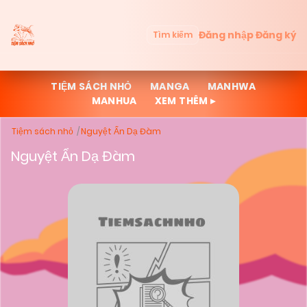
Đăng nhập
Đăng ký
Tìm kiếm
TIỆM SÁCH NHỎ
MANGA
MANHWA
MANHUA
XEM THÊM ▸
Tiệm sách nhỏ
Nguyệt Ẩn Dạ Đàm
Nguyệt Ẩn Dạ Đàm