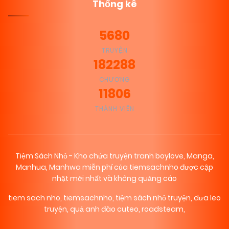
Thống kê
5680
TRUYỆN
182288
CHƯƠNG
11806
THÀNH VIÊN
Tiệm Sách Nhỏ - Kho chứa truyện tranh boylove, Manga,
Manhua, Manhwa miễn phí của tiemsachnho được cập
nhật mới nhất và không quảng cáo
tiem sach nho
,
tiemsachnho
,
tiệm sách nhỏ truyện
,
dưa leo
truyện
,
quả anh đào cuteo
,
roadsteam
,