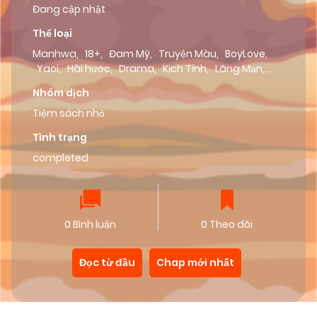
Đang cập nhật
Thể loại
Manhwa
,
18+
,
Đam Mỹ
,
Truyện Màu
,
BoyLove
,
Yaoi
,
Hài hước
,
Drama
,
Kịch Tính
,
Lãng Mạn
,
Tình Cảm
,
Oneshot
,
Dưa Leo Truyện
Nhóm dịch
Tiệm sách nhỏ
Tình trạng
completed
0 Bình luận
0 Theo dõi
Đọc từ đầu
Chap mới nhất