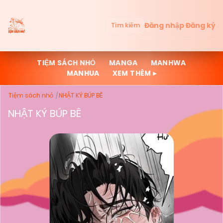
Đăng nhập
Đăng ký
Tìm kiếm
TIỆM SÁCH NHỎ
MANGA
MANHWA
MANHUA
XEM THÊM ▸
Tiệm sách nhỏ
NHẬT KÝ BÚP BÊ
NHẬT KÝ BÚP BÊ