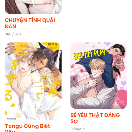
CHUYỆN TÌNH QUÁI
ĐẢN
01/01/1970
BÉ YÊU THẬT ĐÁNG
SỢ
Tengu Cũng Biết
01/01/1970