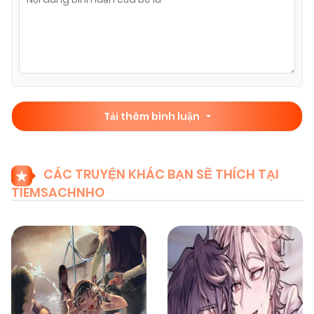
Tải thêm bình luận
CÁC TRUYỆN KHÁC BẠN SẼ THÍCH TẠI
TIEMSACHNHO