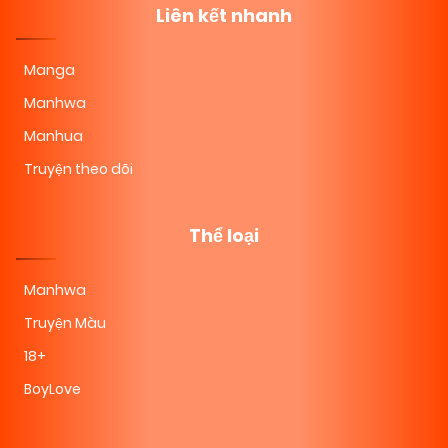
Liên kết nhanh
Manga
Manhwa
Manhua
Truyện theo dõi
Thể loại
Manhwa
Truyện Màu
18+
BoyLove