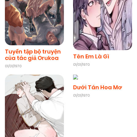
Tuyển tập bộ truyện
Tên Em Là Gì
của tác giả Orukoa
01/01/1970
01/01/1970
Dưới Tán Hoa Mơ
01/01/1970