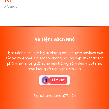
Yêu
01/01/1970
Về Tiệm Sách Nhỏ
Tiệm Sách Nhỏ
– Nơi hội tụ những câu chuyện boylove đặc
sắc và mới nhất. Chúng tôi không ngừng cập nhật các tác
phẩm hot, mang đến cho bạn trải nghiệm đọc mượt mà,
chất lượng và trọn vẹn cảm xúc.
S
T
LẤY KEY
Signal: chauchau774.74