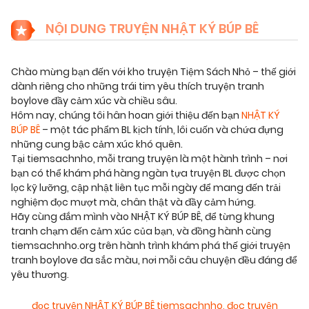
NỘI DUNG TRUYỆN NHẬT KÝ BÚP BÊ
Chào mừng bạn đến với kho truyện Tiệm Sách Nhỏ – thế giới
dành riêng cho những trái tim yêu thích truyện tranh
boylove đầy cảm xúc và chiều sâu.
Hôm nay, chúng tôi hân hoan giới thiệu đến bạn
NHẬT KÝ
BÚP BÊ
– một tác phẩm BL kịch tính, lôi cuốn và chứa đựng
những cung bậc cảm xúc khó quên.
Tại tiemsachnho, mỗi trang truyện là một hành trình – nơi
bạn có thể khám phá hàng ngàn tựa truyện BL được chọn
lọc kỹ lưỡng, cập nhật liên tục mỗi ngày để mang đến trải
nghiệm đọc mượt mà, chân thật và đầy cảm hứng.
Hãy cùng đắm mình vào NHẬT KÝ BÚP BÊ, để từng khung
tranh chạm đến cảm xúc của bạn, và đồng hành cùng
tiemsachnho.org trên hành trình khám phá thế giới truyện
tranh boylove đa sắc màu, nơi mỗi câu chuyện đều đáng để
yêu thương.
đọc truyện NHẬT KÝ BÚP BÊ tiemsachnho
,
đọc truyện