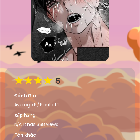
5
Đánh Giá
Average
5
/
5
out of
1
Xếp hạng
N/A, it has 388 views
Tên khác