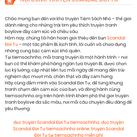
Chào mừng bạn đến với kho truyện Tiệm Sách Nhỏ – thế giới
dành riêng cho những trái tim yêu thích truyện tranh
boylove đầy cảm xúc và chiều sâu.
Hôm nay, chúng tôi hân hoan giới thiệu đến bạn
Scandal
Đời Tư
– một tác phẩm BL kịch tính, lôi cuốn và chứa đựng
những cung bậc cảm xúc khó quên.
Tại tiemsachnho, mỗi trang truyện là một hành trình – nơi
bạn có thể khám phá hàng ngàn tựa truyện BL được chọn
lọc kỹ lưỡng, cập nhật liên tục mỗi ngày để mang đến trải
nghiệm đọc mượt mà, chân thật và đầy cảm hứng.
Hãy cùng đắm mình vào Scandal Đời Tư, để từng khung
tranh chạm đến cảm xúc của bạn, và đồng hành cùng
tiemsachnho.org trên hành trình khám phá thế giới truyện
tranh boylove đa sắc màu, nơi mỗi câu chuyện đều đáng để
yêu thương.
đọc truyện Scandal Đời Tư tiemsachnho
,
đọc truyện
Scandal Đời Tư tiemsachnho online
,
truyện Scandal
Đời Tư tại tiemsachnho miễn phí