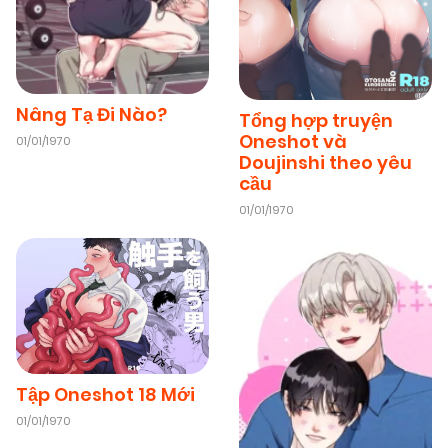
23/02/2026
Chapter 26
(VIP)
23/02/2026
Chapter 25
(VIP)
Nâng Tạ Đi Nào?
Tổng hợp truyện
Oneshot và
01/01/1970
23/02/2026
Chapter 24
(VIP)
Doujinshi theo yêu
cầu
01/01/1970
23/02/2026
Chapter 23
(VIP)
23/02/2026
Chapter 22
(VIP)
23/02/2026
Chapter 21
(VIP)
Tập Oneshot 18 Mới
01/01/1970
23/02/2026
Chapter 20
(VIP)