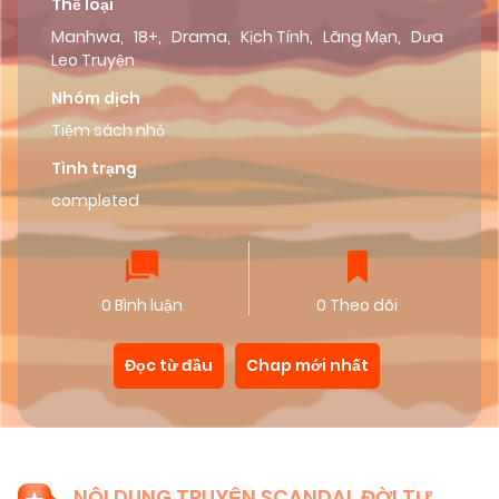
Thể loại
Manhwa
,
18+
,
Drama
,
Kịch Tính
,
Lãng Mạn
,
Dưa
Leo Truyện
Nhóm dịch
Tiệm sách nhỏ
Tình trạng
completed
0 Bình luận
0 Theo dõi
Đọc từ đầu
Chap mới nhất
NỘI DUNG TRUYỆN SCANDAL ĐỜI TƯ