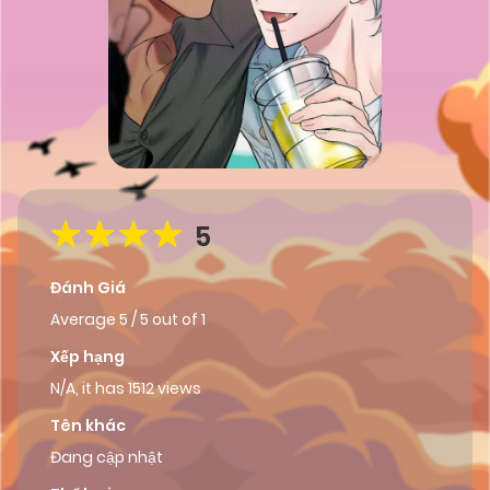
5
Đánh Giá
Average
5
/
5
out of
1
Xếp hạng
N/A, it has 1512 views
Tên khác
Đang cập nhật