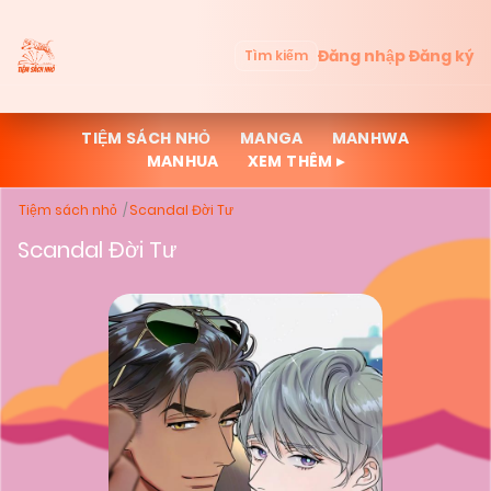
Đăng nhập
Đăng ký
Tìm kiếm
TIỆM SÁCH NHỎ
MANGA
MANHWA
MANHUA
XEM THÊM ▸
Tiệm sách nhỏ
Scandal Đời Tư
Scandal Đời Tư