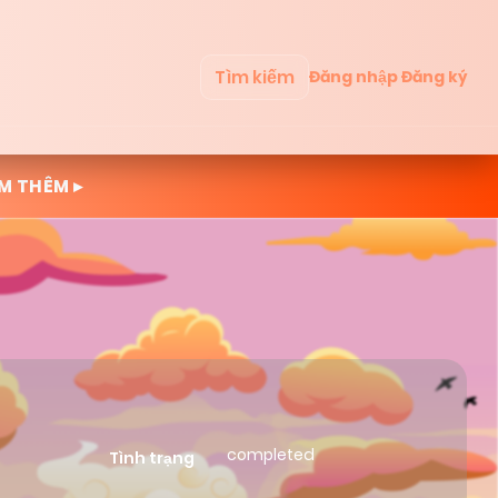
Tìm kiếm
Đăng nhập
Đăng ký
M THÊM ▸
completed
Tình trạng