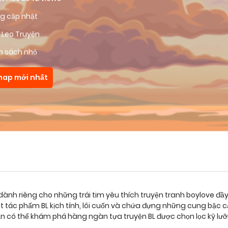
g cập nhật
 Leo Truyện
m sách nhỏ
hap mới nhất
dành riêng cho những trái tim yêu thích truyện tranh boylove đầ
 tác phẩm BL kịch tính, lôi cuốn và chứa đựng những cung bậc 
bạn có thể khám phá hàng ngàn tựa truyện BL được chọn lọc kỹ lư