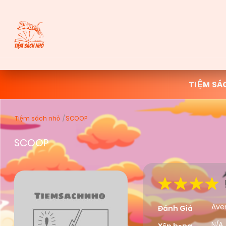
TIỆM SÁ
Tiệm sách nhỏ
SCOOP
SCOOP
Ave
Đánh Giá
N/A,