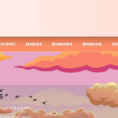
CH NHỎ
MANGA
MANHWA
MANHUA
XE
5
rage
5
/
5
out of
1
 it has 2042 views