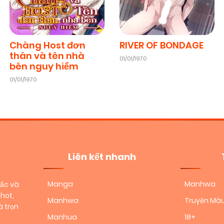
22/05/2026
(VIP)
Chapter 43
22/05/2026
(VIP)
Chàng Host đơn
RIVER OF BONDAGE
thân và tên nhà
01/01/1970
bên nguy hiểm
Chapter 41
22/05/2026
(VIP)
01/01/1970
Chapter 39
22/05/2026
(VIP)
Chapter 37
22/05/2026
(VIP)
Liên kết nhanh
Chapter 35
22/05/2026
(VIP)
Manga
Manhwa
sắc và
hot,
Manhwa
Truyện Mà
 trọn
Chapter 33
22/05/2026
(VIP)
Manhua
18+