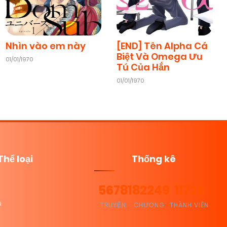
Nhìn vào em này
[END] Tên Alpha Cá
Biệt Và Omega Ưu
01/01/1970
Tú Của Hắn
01/01/1970
Thể loại
Thống kê
5678
182249
11726
u
TRUYỆN
CHƯƠNG
THÀNH VIÊN