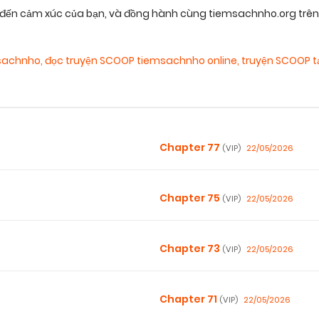
n cảm xúc của bạn, và đồng hành cùng tiemsachnho.org trên hà
msachnho
,
đọc truyện SCOOP tiemsachnho online
,
truyện SCOOP t
Chapter 77
22/05/2026
(VIP)
Chapter 75
22/05/2026
(VIP)
Chapter 73
22/05/2026
(VIP)
Chapter 71
22/05/2026
(VIP)