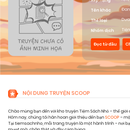
Xếp hạng
Đan
Tên khác
Dưa
Thể loại
Tiệ
Nhóm dịch
Đọc từ đầu
C
NỘI DUNG TRUYỆN SCOOP
Chào mừng bạn đến với kho truyện Tiệm Sách Nhỏ – thế giới 
Hôm nay, chúng tôi hân hoan giới thiệu đến bạn
SCOOP
– một
Tại tiemsachnho, mỗi trang truyện là một hành trình – nơi 
mượt mà, chân thật và đầy cảm hứng.