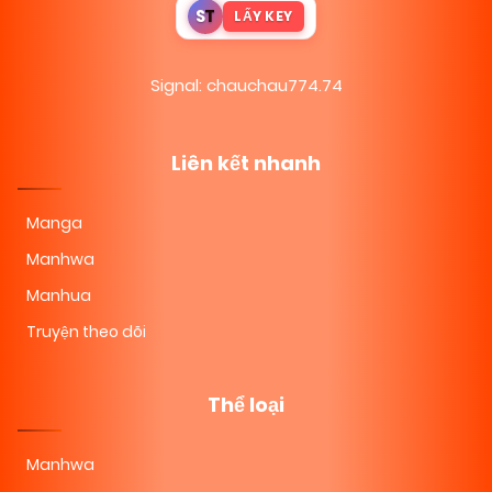
S
T
LẤY KEY
Signal: chauchau774.74
Liên kết nhanh
Manga
Manhwa
Manhua
Truyện theo dõi
Thể loại
Manhwa