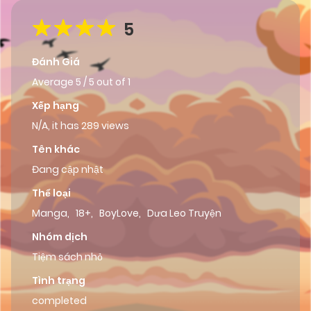
5
Đánh Giá
Average
5
/
5
out of
1
Xếp hạng
N/A, it has 289 views
Tên khác
Đang cập nhật
Thể loại
Manga
,
18+
,
BoyLove
,
Dưa Leo Truyện
Nhóm dịch
Tiệm sách nhỏ
Tình trạng
completed