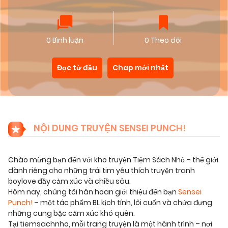
0 Bình luận
0 Theo dõi
Đọc từ đầu
Chap mới nhất
NỘI DUNG TRUYỆN SENSEI PUNCH!
Chào mừng bạn đến với kho truyện Tiệm Sách Nhỏ – thế giới
dành riêng cho những trái tim yêu thích truyện tranh
boylove đầy cảm xúc và chiều sâu.
Hôm nay, chúng tôi hân hoan giới thiệu đến bạn
Sensei
Punch!
– một tác phẩm BL kịch tính, lôi cuốn và chứa đựng
những cung bậc cảm xúc khó quên.
Tại tiemsachnho, mỗi trang truyện là một hành trình – nơi