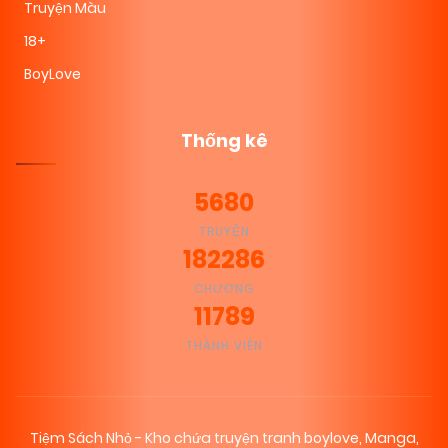
Truyện Màu
18+
BoyLove
Thống kê
5680
TRUYỆN
182286
CHƯƠNG
11789
THÀNH VIÊN
Tiệm Sách Nhỏ - Kho chứa truyện tranh boylove, Manga,