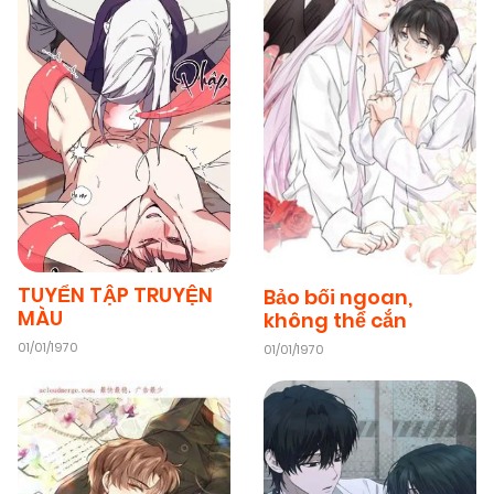
TUYỂN TẬP TRUYỆN
Bảo bối ngoan,
MÀU
không thể cắn
01/01/1970
01/01/1970