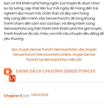
bạn có thể khám phá hàng ngàn tựa truyện BL được chọn
lọc kỹ lưỡng, cập nhật liên tục mỗi ngày để mang đến trải
nghiệm đọc mượt mà, chân thật và đầy cảm hứng.
Hãy cùng đắm mình vào Sensei Punch!, để từng khung
tranh chạm đến cảm xúc của bạn, và đồng hành cùng
tiemsachnho.org trên hành trình khám phá thế giới truyện
tranh boylove đa sắc màu, nơi mỗi câu chuyện đều đáng để
yêu thương.
đọc truyện Sensei Punch! tiemsachnho
,
đọc truyện
Sensei Punch! tiemsachnho online
,
truyện Sensei
Punch! tại tiemsachnho miễn phí
DANH SÁCH CHƯƠNG SENSEI PUNCH!
24/04/2026
Chapter 6
(VIP)