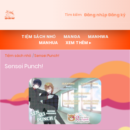
Đăng nhập
Đăng ký
Tìm kiếm
TIỆM SÁCH NHỎ
MANGA
MANHWA
MANHUA
XEM THÊM ▸
Tiệm sách nhỏ
Sensei Punch!
Sensei Punch!