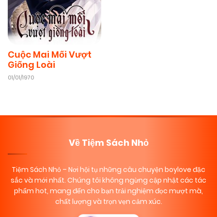
Cuộc Mai Mối Vượt
Giống Loài
01/01/1970
Về Tiệm Sách Nhỏ
Tiệm Sách Nhỏ
– Nơi hội tụ những câu chuyện boylove đặc
sắc và mới nhất. Chúng tôi không ngừng cập nhật các tác
phẩm hot, mang đến cho bạn trải nghiệm đọc mượt mà,
chất lượng và trọn vẹn cảm xúc.